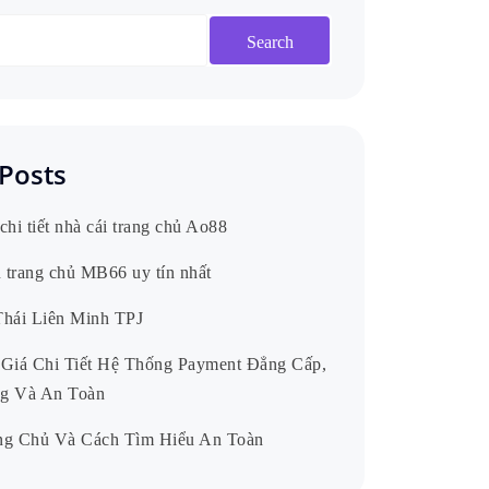
Search
Posts
chi tiết nhà cái trang chủ Ao88
u trang chủ MB66 uy tín nhất
Thái Liên Minh TPJ
 Giá Chi Tiết Hệ Thống Payment Đẳng Cấp,
g Và An Toàn
ng Chủ Và Cách Tìm Hiểu An Toàn