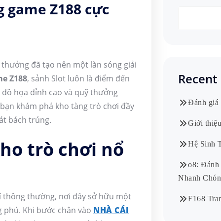
ng game Z188 cực
 thưởng đã tạo nên một làn sóng giải
Recent 
me Z188
, sảnh Slot luôn là điểm đến
o đồ họa đỉnh cao và quỹ thưởng
Đánh giá 
t bạn khám phá kho tàng trò chơi đầy
át bách trúng.
Giới thiệ
ho trò chơi nổ
Hệ Sinh 
o8: Đánh
Nhanh Chón
í thông thường, nơi đây sở hữu một
F168 Tra
ng phú. Khi bước chân vào
NHÀ CÁI