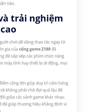
huận nào.
 và trải nghiệm
 cao
 người chơi dễ dàng thao tác ngay từ
ên gia của
cổng game Z188
đã
ùng để sắp xếp các phím chức năng
n máy tính hay thiết bị di động, mọi
 điểm cộng lớn giúp duy trì cảm hứng
 sẽ không phải chờ đợi quá lâu để
đổi giữa các sảnh game khác nhau.
 đã giúp thương hiệu khẳng định vị
.