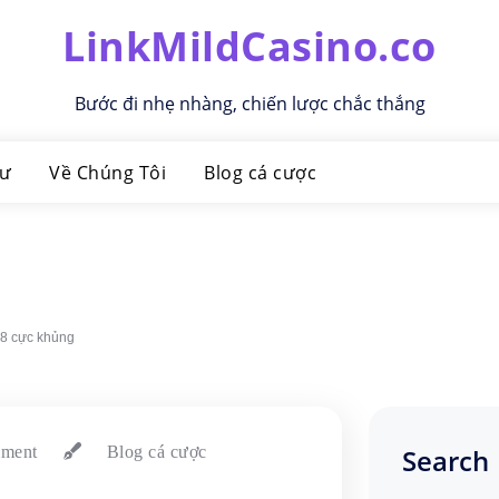
LinkMildCasino.co
Bước đi nhẹ nhàng, chiến lược chắc thắng
Tư
Về Chúng Tôi
Blog cá cược
88 cực khủng
Search
ment
Blog cá cược