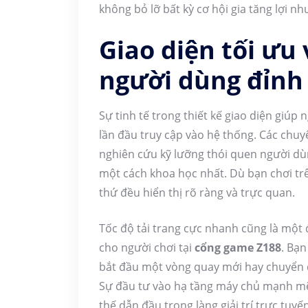
không bỏ lỡ bất kỳ cơ hội gia tăng lợi n
Giao diện tối ưu
người dùng đỉnh
Sự tinh tế trong thiết kế giao diện giúp
lần đầu truy cập vào hệ thống. Các chuy
nghiên cứu kỹ lưỡng thói quen người d
một cách khoa học nhất. Dù bạn chơi trê
thứ đều hiển thị rõ ràng và trực quan.
Tốc độ tải trang cực nhanh cũng là một
cho người chơi tại
cổng game Z188
. Bạn
bắt đầu một vòng quay mới hay chuyển 
Sự đầu tư vào hạ tầng máy chủ mạnh mẽ
thế dẫn đầu trong làng giải trí trực tuyến