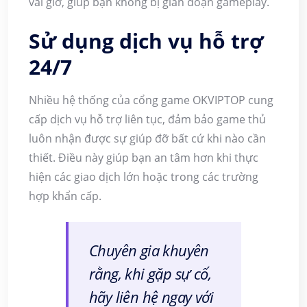
vài giờ, giúp bạn không bị gián đoạn gameplay.
Sử dụng dịch vụ hỗ trợ
24/7
Nhiều hệ thống của cổng game OKVIPTOP cung
cấp dịch vụ hỗ trợ liên tục, đảm bảo game thủ
luôn nhận được sự giúp đỡ bất cứ khi nào cần
thiết. Điều này giúp bạn an tâm hơn khi thực
hiện các giao dịch lớn hoặc trong các trường
hợp khẩn cấp.
Chuyên gia khuyên
rằng, khi gặp sự cố,
hãy liên hệ ngay với