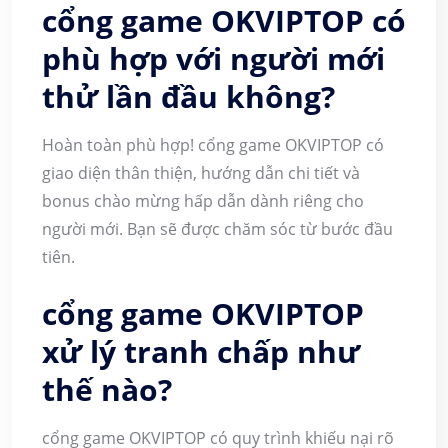
cổng game OKVIPTOP có
phù hợp với người mới
thử lần đầu không?
Hoàn toàn phù hợp! cổng game OKVIPTOP có
giao diện thân thiện, hướng dẫn chi tiết và
bonus chào mừng hấp dẫn dành riêng cho
người mới. Bạn sẽ được chăm sóc từ bước đầu
tiên.
cổng game OKVIPTOP
xử lý tranh chấp như
thế nào?
cổng game OKVIPTOP có quy trình khiếu nại rõ