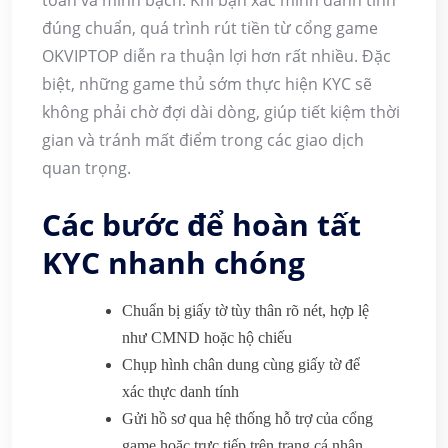
đúng chuẩn, quá trình rút tiền từ cổng game
OKVIPTOP diễn ra thuận lợi hơn rất nhiều. Đặc
biệt, những game thủ sớm thực hiện KYC sẽ
không phải chờ đợi dài dòng, giúp tiết kiệm thời
gian và tránh mất điểm trong các giao dịch
quan trọng.
Các bước để hoàn tất
KYC nhanh chóng
Chuẩn bị giấy tờ tùy thân rõ nét, hợp lệ
như CMND hoặc hộ chiếu
Chụp hình chân dung cùng giấy tờ để
xác thực danh tính
Gửi hồ sơ qua hệ thống hỗ trợ của cổng
game hoặc trực tiếp trên trang cá nhân