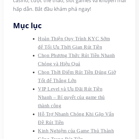
casino, cược thể thao, slot games và khuyến mãi
hấp dẫn. Bắt đầu khám phá ngay!
Mục lục
Hoàn Thiện Quy Trình KYC Sớm
để Tối Ưu Thời Gian Rút Tiền
Chọn Phương Thức Rút Tiền Nhanh
Chóng và Hiệu Quả
Chọn Thời Điểm Rút Tiền Đúng Giờ
Tốt để Thắng Lớn
VIP Level và Ưu Đãi Rút Tiền
Nhanh – Bí quyết của game thủ
thành công
Hỗ Trợ Nhanh Chóng Khi Gặp Vấn
Đề Rút Tiền
Kinh Nghiệm của Game Thủ Thành