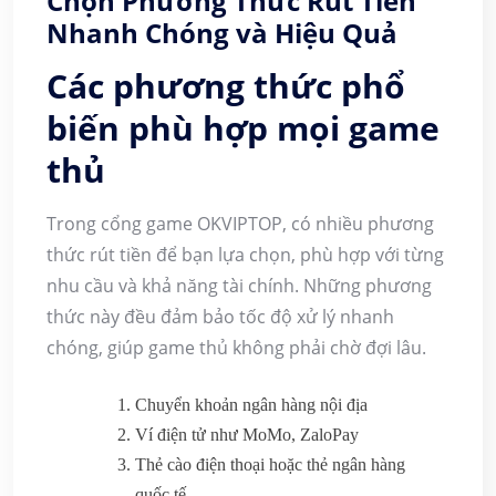
Chọn Phương Thức Rút Tiền
Nhanh Chóng và Hiệu Quả
Các phương thức phổ
biến phù hợp mọi game
thủ
Trong cổng game OKVIPTOP, có nhiều phương
thức rút tiền để bạn lựa chọn, phù hợp với từng
nhu cầu và khả năng tài chính. Những phương
thức này đều đảm bảo tốc độ xử lý nhanh
chóng, giúp game thủ không phải chờ đợi lâu.
Chuyển khoản ngân hàng nội địa
Ví điện tử như MoMo, ZaloPay
Thẻ cào điện thoại hoặc thẻ ngân hàng
quốc tế