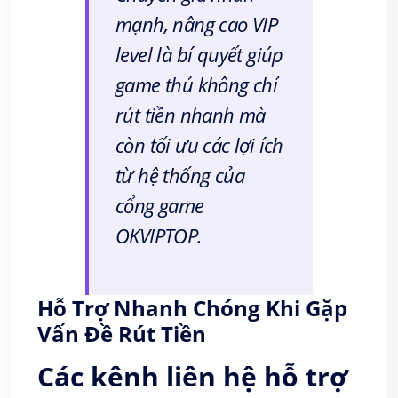
mạnh, nâng cao VIP
level là bí quyết giúp
game thủ không chỉ
rút tiền nhanh mà
còn tối ưu các lợi ích
từ hệ thống của
cổng game
OKVIPTOP.
Hỗ Trợ Nhanh Chóng Khi Gặp
Vấn Đề Rút Tiền
Các kênh liên hệ hỗ trợ