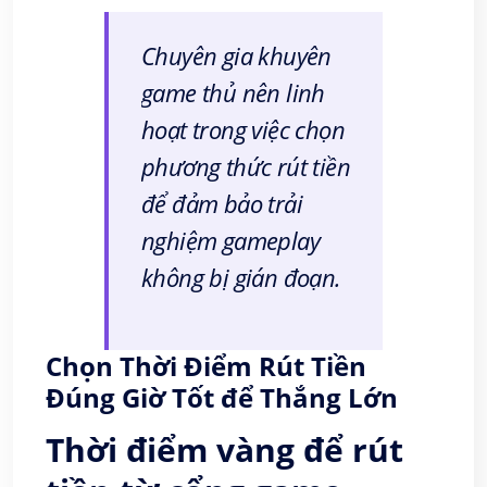
Chuyên gia khuyên
game thủ nên linh
hoạt trong việc chọn
phương thức rút tiền
để đảm bảo trải
nghiệm gameplay
không bị gián đoạn.
Chọn Thời Điểm Rút Tiền
Đúng Giờ Tốt để Thắng Lớn
Thời điểm vàng để rút