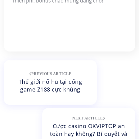
miễn phí, bonus chào mừng đang chờ!
Post
navigation
PREVIOUS ARTICLE
Thế giới nổ hũ tại cổng
game Z188 cực khủng
NEXT ARTICLE
Cược casino OKVIPTOP an
toàn hay không? Bí quyết và