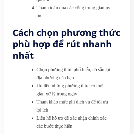
Thanh toán qua các cổng trung gian uy
tín
Cách chọn phương thức
phù hợp để rút nhanh
nhất
Chọn phương thức phổ biến, có sẵn tại
địa phương của bạn
Ưu tiên những phương thức có thời
gian xử lý trong ngày
Tham khảo mức phí dịch vụ để tối ưu
lợi ích
Liên hệ hỗ trợ để xác nhận chính xác
các bước thực hiện