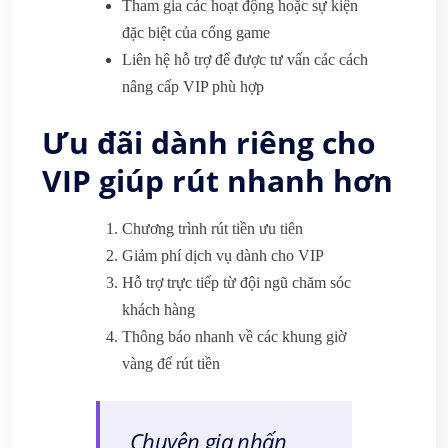
Tham gia các hoạt động hoặc sự kiện
đặc biệt của cổng game
Liên hệ hỗ trợ để được tư vấn các cách
nâng cấp VIP phù hợp
Ưu đãi dành riêng cho
VIP giúp rút nhanh hơn
Chương trình rút tiền ưu tiên
Giảm phí dịch vụ dành cho VIP
Hỗ trợ trực tiếp từ đội ngũ chăm sóc
khách hàng
Thông báo nhanh về các khung giờ
vàng để rút tiền
Chuyên gia nhấn