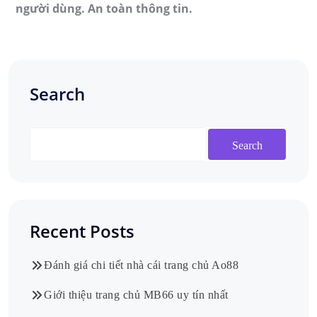
người dùng. An toàn thông tin.
Search
Search
Recent Posts
Đánh giá chi tiết nhà cái trang chủ Ao88
Giới thiệu trang chủ MB66 uy tín nhất