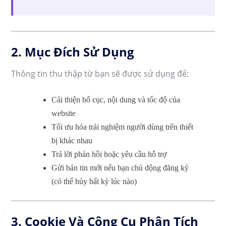
2. Mục Đích Sử Dụng
Thông tin thu thập từ bạn sẽ được sử dụng để:
Cải thiện bố cục, nội dung và tốc độ của
website
Tối ưu hóa trải nghiệm người dùng trên thiết
bị khác nhau
Trả lời phản hồi hoặc yêu cầu hỗ trợ
Gửi bản tin mới nếu bạn chủ động đăng ký
(có thể hủy bất kỳ lúc nào)
3. Cookie Và Công Cụ Phân Tích