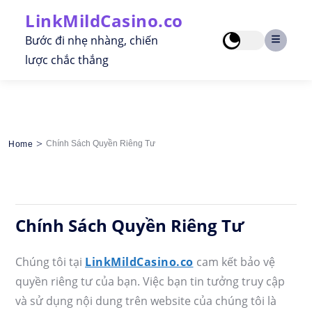
Skip
LinkMildCasino.co
to
content
Bước đi nhẹ nhàng, chiến
lược chắc thắng
>
Chính Sách Quyền Riêng Tư
Home
Chính Sách Quyền Riêng Tư
Chúng tôi tại
LinkMildCasino.co
cam kết bảo vệ
quyền riêng tư của bạn. Việc bạn tin tưởng truy cập
và sử dụng nội dung trên website của chúng tôi là