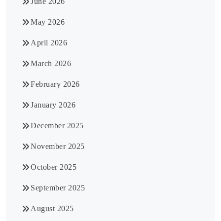
June 2026
May 2026
April 2026
March 2026
February 2026
January 2026
December 2025
November 2025
October 2025
September 2025
August 2025