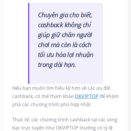
Chuyên gia cho biết,
cashback không chỉ
giúp giữ chân người
chơi mà còn là cách
tối ưu hóa lợi nhuận
trong dài hạn.
Nếu bạn muốn tìm hiểu kỹ hơn về các ưu đãi
cashback, có thể tham khảo
OKVIPTOP
để khám
phá các chương trình phù hợp nhất.
Thực tế, các chương trình cashback tại các sòng
bạc trực tuyến như OKVIPTOP thường có tỷ lệ