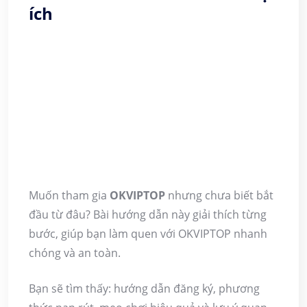
ích
Muốn tham gia
OKVIPTOP
nhưng chưa biết bắt
đầu từ đâu? Bài hướng dẫn này giải thích từng
bước, giúp bạn làm quen với OKVIPTOP nhanh
chóng và an toàn.
Bạn sẽ tìm thấy: hướng dẫn đăng ký, phương