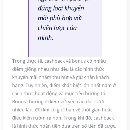
đúng loại khuyến
mãi phù hợp với
chiến lược của
mình.
Trong thực tế, cashback và bonus có nhiều
điểm giống nhau như đều là các hình thức
khuyến mãi nhằm thu hút và giữ chân khách
hàng. Tuy nhiên, điểm khác biệt lớn nhất nằm ở
cách thức hoạt động và mục tiêu hướng tới.
Bonus thường đi kèm với yêu cầu đặt cược
nhiều lần, đôi khi có giới hạn về thời gian hoặc
điều kiện rườm rà hơn. Trong khi đó, cashback
là hình thức hoàn tiền dựa trên số tiền đã cược,