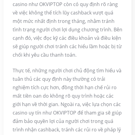
casino như OKVIPTOP còn có quy định rõ ràng
về việc không thể tích lũy cashback vượt quá
một mức nhất định trong tháng, nhằm tránh
tình trạng người chơi lợi dụng chương trình. Bên
cạnh đó, việc đọc kỹ các điều khoản và điều kiện
sẽ giúp người chơi tránh các hiểu lầm hoặc bị từ
chối khi yêu cầu thanh toán.
Thực tế, những người chơi chủ động tìm hiểu và
tuân thủ các quy định này thường có trải
nghiệm tích cực hơn, đồng thời hạn chế rủi ro
mất tiền oan do không rõ quy trình hoặc các
giới hạn về thời gian. Ngoài ra, việc lựa chọn các
casino uy tín như OKVIPTOP để tham gia sẽ giúp
đảm bảo quyền lợi của người chơi trong quá
trình nhận cashback, tránh các rủi ro về pháp lý