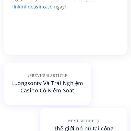
linkmildcasino.co
ngay!
Post
navigation
PREVIOUS ARTICLE
Luongsontv Và Trải Nghiệm
Casino Có Kiểm Soát
NEXT ARTICLE
Thế giới nổ hũ tại cổng