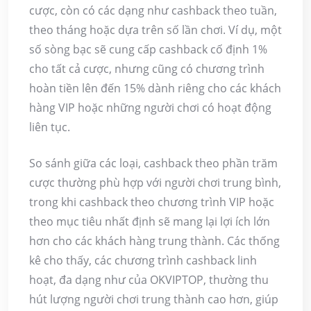
cược, còn có các dạng như cashback theo tuần,
theo tháng hoặc dựa trên số lần chơi. Ví dụ, một
số sòng bạc sẽ cung cấp cashback cố định 1%
cho tất cả cược, nhưng cũng có chương trình
hoàn tiền lên đến 15% dành riêng cho các khách
hàng VIP hoặc những người chơi có hoạt động
liên tục.
So sánh giữa các loại, cashback theo phần trăm
cược thường phù hợp với người chơi trung bình,
trong khi cashback theo chương trình VIP hoặc
theo mục tiêu nhất định sẽ mang lại lợi ích lớn
hơn cho các khách hàng trung thành. Các thống
kê cho thấy, các chương trình cashback linh
hoạt, đa dạng như của OKVIPTOP, thường thu
hút lượng người chơi trung thành cao hơn, giúp