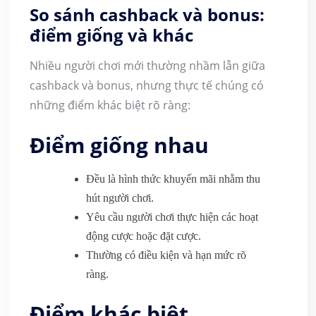
So sánh cashback và bonus:
điểm giống và khác
Nhiều người chơi mới thường nhầm lẫn giữa
cashback và bonus, nhưng thực tế chúng có
những điểm khác biệt rõ ràng:
Điểm giống nhau
Đều là hình thức khuyến mãi nhằm thu
hút người chơi.
Yêu cầu người chơi thực hiện các hoạt
động cược hoặc đặt cược.
Thường có điều kiện và hạn mức rõ
ràng.
Điểm khác biệt