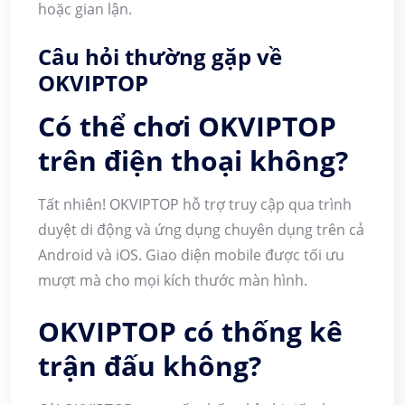
hoặc gian lận.
Câu hỏi thường gặp về
OKVIPTOP
Có thể chơi OKVIPTOP
trên điện thoại không?
Tất nhiên! OKVIPTOP hỗ trợ truy cập qua trình
duyệt di động và ứng dụng chuyên dụng trên cả
Android và iOS. Giao diện mobile được tối ưu
mượt mà cho mọi kích thước màn hình.
OKVIPTOP có thống kê
trận đấu không?