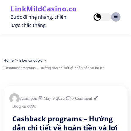
Skip
LinkMildCasino.co
to
content
Bước đi nhẹ nhàng, chiến
lược chắc thắng
>
>
Home
Blog cá cược
Cashback programs – Hướng dẫn chi tiết về hoàn tiền và lợi ích
adminpbn
May 9 2026
0 Comment
Blog cá cược
Cashback programs – Hướng
dẫn chi tiết về hoàn tiền và lợi