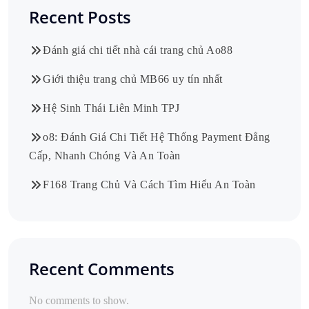
Recent Posts
Đánh giá chi tiết nhà cái trang chủ Ao88
Giới thiệu trang chủ MB66 uy tín nhất
Hệ Sinh Thái Liên Minh TPJ
o8: Đánh Giá Chi Tiết Hệ Thống Payment Đẳng
Cấp, Nhanh Chóng Và An Toàn
F168 Trang Chủ Và Cách Tìm Hiểu An Toàn
Recent Comments
No comments to show.