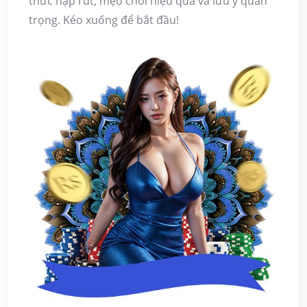
thức nạp rút, mẹo chơi hiệu quả và lưu ý quan
trọng. Kéo xuống để bắt đầu!