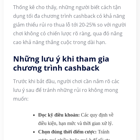
Thống kê cho thấy, những người biết cách tận
dụng tối đa chương trình cashback có khả năng
giảm thiểu rủi ro thua lỗ tới 20-25% so với người
chơi không có chiến lược rõ ràng, qua đó nâng
cao khả năng thắng cuộc trong dài hạn.
Những lưu ý khi tham gia
chương trình cashback
Trước khi bắt đầu, người chơi cần nắm rõ các
lưu ý sau để tránh những rủi ro không mong
muốn:
Đọc kỹ điều khoản:
Các quy định về
điều kiện, hạn mức và thời gian xử lý.
Chọn đúng thời điểm cược:
Tránh