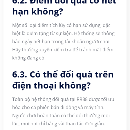
6.2. Điểm đổi quà có hết
hạn không?
Một số loại điểm tích lũy có hạn sử dụng, đặc
biệt là điểm tặng từ sự kiện. Hệ thống sẽ thông
báo ngày hết hạn trong tài khoản người chơi.
Hãy thường xuyên kiểm tra để tránh mất điểm
không đáng có.
6.3. Có thể đổi quà trên
điện thoại không?
Toàn bộ hệ thống đổi quà tại RR88 được tối ưu
hóa cho cả phiên bản di động và máy tính.
Người chơi hoàn toàn có thể đổi thưởng mọi
lúc, mọi nơi chỉ bằng vài thao tác đơn giản.