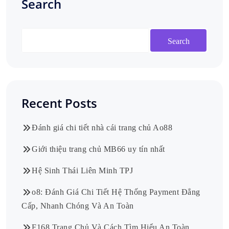
Search
Search
Recent Posts
Đánh giá chi tiết nhà cái trang chủ Ao88
Giới thiệu trang chủ MB66 uy tín nhất
Hệ Sinh Thái Liên Minh TPJ
o8: Đánh Giá Chi Tiết Hệ Thống Payment Đẳng
Cấp, Nhanh Chóng Và An Toàn
F168 Trang Chủ Và Cách Tìm Hiểu An Toàn