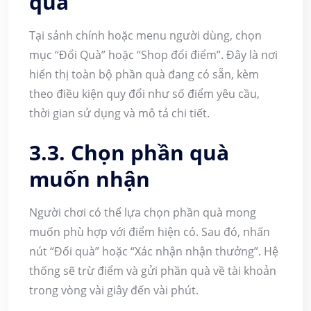
quà
Tại sảnh chính hoặc menu người dùng, chọn
mục “Đổi Quà” hoặc “Shop đổi điểm”. Đây là nơi
hiển thị toàn bộ phần quà đang có sẵn, kèm
theo điều kiện quy đổi như số điểm yêu cầu,
thời gian sử dụng và mô tả chi tiết.
3.3. Chọn phần quà
muốn nhận
Người chơi có thể lựa chọn phần quà mong
muốn phù hợp với điểm hiện có. Sau đó, nhấn
nút “Đổi quà” hoặc “Xác nhận nhận thưởng”. Hệ
thống sẽ trừ điểm và gửi phần quà về tài khoản
trong vòng vài giây đến vài phút.