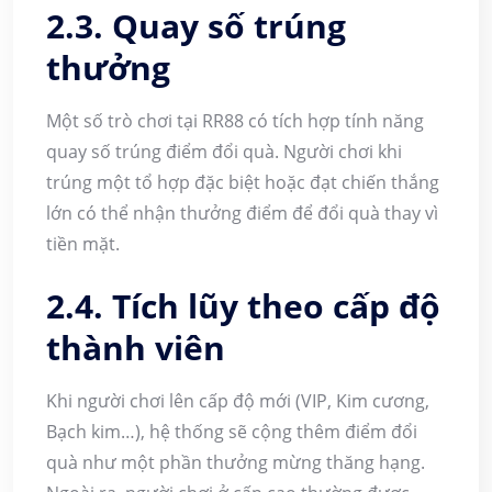
2.3. Quay số trúng
thưởng
Một số trò chơi tại RR88 có tích hợp tính năng
quay số trúng điểm đổi quà. Người chơi khi
trúng một tổ hợp đặc biệt hoặc đạt chiến thắng
lớn có thể nhận thưởng điểm để đổi quà thay vì
tiền mặt.
2.4. Tích lũy theo cấp độ
thành viên
Khi người chơi lên cấp độ mới (VIP, Kim cương,
Bạch kim…), hệ thống sẽ cộng thêm điểm đổi
quà như một phần thưởng mừng thăng hạng.