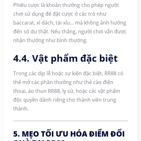
Phiếu cược là khoản thưởng cho phép người
chơi sử dụng để đặt cược ở các trò như
baccarat, xì dách, tài xỉu… mà không ảnh hưởng
đến số dư thật. Nếu thắng, người chơi vẫn được
nhận thưởng như bình thường.
4.4. Vật phẩm đặc biệt
Trong các dịp lễ hoặc sự kiện đặc biệt, RR88 có
thể mở các phần thưởng như thẻ cào điện
thoại, áo thun RR88, ly sứ, hoặc các vật phẩm
độc quyền dành riêng cho thành viên trung
thành.
5. MẸO TỐI ƯU HÓA ĐIỂM ĐỔI