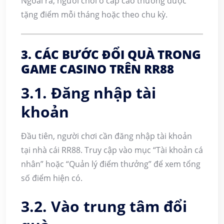
Ngoài ra, người chơi ở cấp cao thường được
tặng điểm mỗi tháng hoặc theo chu kỳ.
3. CÁC BƯỚC ĐỔI QUÀ TRONG
GAME CASINO TRÊN RR88
3.1. Đăng nhập tài
khoản
Đầu tiên, người chơi cần đăng nhập tài khoản
tại nhà cái RR88. Truy cập vào mục “Tài khoản cá
nhân” hoặc “Quản lý điểm thưởng” để xem tổng
số điểm hiện có.
3.2. Vào trung tâm đổi