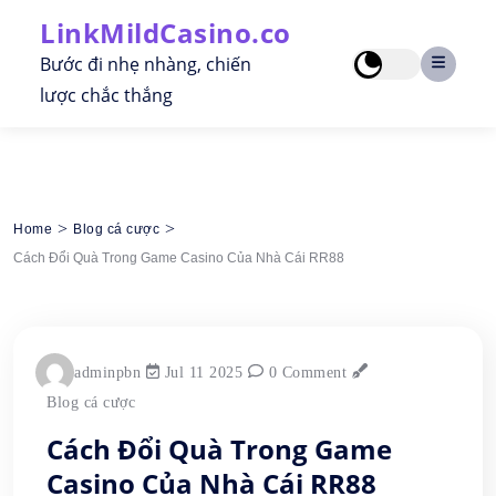
Skip
LinkMildCasino.co
to
content
Bước đi nhẹ nhàng, chiến
lược chắc thắng
>
>
Home
Blog cá cược
Cách Đổi Quà Trong Game Casino Của Nhà Cái RR88
adminpbn
Jul 11 2025
0 Comment
Blog cá cược
Cách Đổi Quà Trong Game
Casino Của Nhà Cái RR88