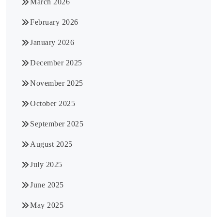
March 2026
February 2026
January 2026
December 2025
November 2025
October 2025
September 2025
August 2025
July 2025
June 2025
May 2025