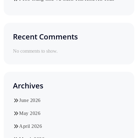
Recent Comments
No comments to show.
Archives
June 2026
May 2026
April 2026