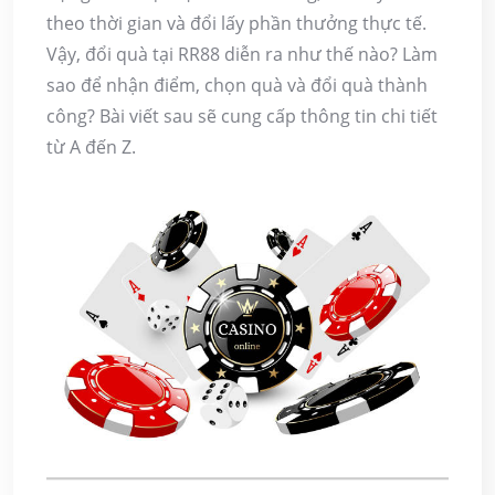
theo thời gian và đổi lấy phần thưởng thực tế.
Vậy, đổi quà tại RR88 diễn ra như thế nào? Làm
sao để nhận điểm, chọn quà và đổi quà thành
công? Bài viết sau sẽ cung cấp thông tin chi tiết
từ A đến Z.