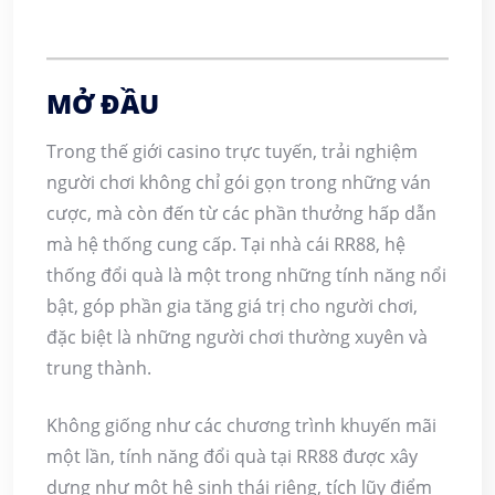
MỞ ĐẦU
Trong thế giới casino trực tuyến, trải nghiệm
người chơi không chỉ gói gọn trong những ván
cược, mà còn đến từ các phần thưởng hấp dẫn
mà hệ thống cung cấp. Tại nhà cái RR88, hệ
thống đổi quà là một trong những tính năng nổi
bật, góp phần gia tăng giá trị cho người chơi,
đặc biệt là những người chơi thường xuyên và
trung thành.
Không giống như các chương trình khuyến mãi
một lần, tính năng đổi quà tại RR88 được xây
dựng như một hệ sinh thái riêng, tích lũy điểm