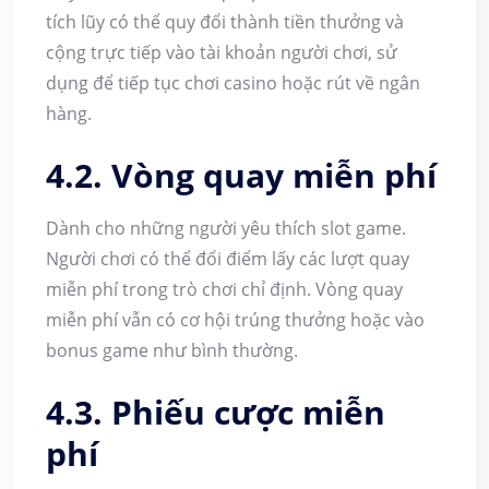
tích lũy có thể quy đổi thành tiền thưởng và
cộng trực tiếp vào tài khoản người chơi, sử
dụng để tiếp tục chơi casino hoặc rút về ngân
hàng.
4.2. Vòng quay miễn phí
Dành cho những người yêu thích slot game.
Người chơi có thể đổi điểm lấy các lượt quay
miễn phí trong trò chơi chỉ định. Vòng quay
miễn phí vẫn có cơ hội trúng thưởng hoặc vào
bonus game như bình thường.
4.3. Phiếu cược miễn
phí