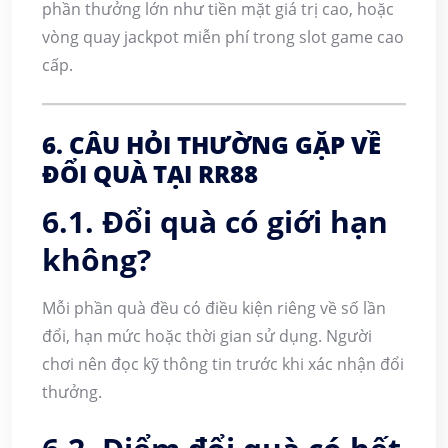
phần thưởng lớn như tiền mặt giá trị cao, hoặc
vòng quay jackpot miễn phí trong slot game cao
cấp.
6. CÂU HỎI THƯỜNG GẶP VỀ
ĐỔI QUÀ TẠI RR88
6.1. Đổi quà có giới hạn
không?
Mỗi phần quà đều có điều kiện riêng về số lần
đổi, hạn mức hoặc thời gian sử dụng. Người
chơi nên đọc kỹ thông tin trước khi xác nhận đổi
thưởng.