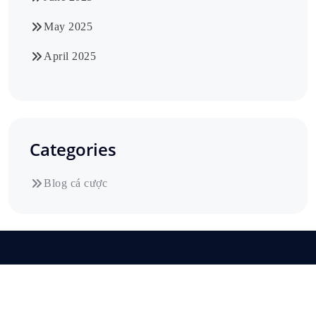
May 2025
April 2025
Categories
Blog cá cược
Proudly powered by WordPress | Brighter-Blog Theme