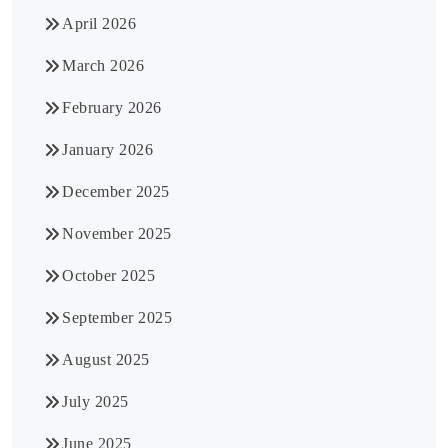
April 2026
March 2026
February 2026
January 2026
December 2025
November 2025
October 2025
September 2025
August 2025
July 2025
June 2025