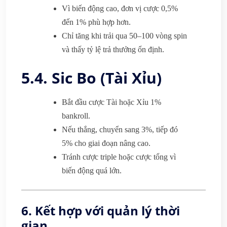
Vì biến động cao, đơn vị cược 0,5%
đến 1% phù hợp hơn.
Chỉ tăng khi trải qua 50–100 vòng spin
và thấy tỷ lệ trả thưởng ổn định.
5.4. Sic Bo (Tài Xỉu)
Bắt đầu cược Tài hoặc Xỉu 1%
bankroll.
Nếu thắng, chuyển sang 3%, tiếp đó
5% cho giai đoạn nâng cao.
Tránh cược triple hoặc cược tổng vì
biến động quá lớn.
6. Kết hợp với quản lý thời
gian