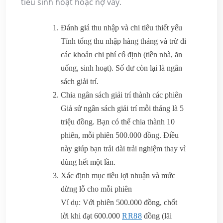
tiêu sinh hoạt hoặc nợ vay.
Đánh giá thu nhập và chi tiêu thiết yếu
Tính tổng thu nhập hàng tháng và trừ đi
các khoản chi phí cố định (tiền nhà, ăn
uống, sinh hoạt). Số dư còn lại là ngân
sách giải trí.
Chia ngân sách giải trí thành các phiên
Giả sử ngân sách giải trí mỗi tháng là 5
triệu đồng. Bạn có thể chia thành 10
phiên, mỗi phiên 500.000 đồng. Điều
này giúp bạn trải dài trải nghiệm thay vì
dùng hết một lần.
Xác định mục tiêu lợi nhuận và mức
dừng lỗ cho mỗi phiên
Ví dụ: Với phiên 500.000 đồng, chốt
lời khi đạt 600.000
RR88
đồng (lãi