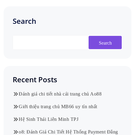
Search
Search
Recent Posts
Đánh giá chi tiết nhà cái trang chủ Ao88
Giới thiệu trang chủ MB66 uy tín nhất
Hệ Sinh Thái Liên Minh TPJ
o8: Đánh Giá Chi Tiết Hệ Thống Payment Đẳng