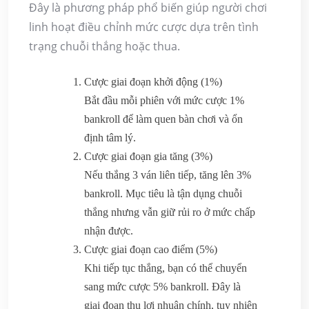
Đây là phương pháp phổ biến giúp người chơi
linh hoạt điều chỉnh mức cược dựa trên tình
trạng chuỗi thắng hoặc thua.
Cược giai đoạn khởi động (1%)
Bắt đầu mỗi phiên với mức cược 1%
bankroll để làm quen bàn chơi và ổn
định tâm lý.
Cược giai đoạn gia tăng (3%)
Nếu thắng 3 ván liên tiếp, tăng lên 3%
bankroll. Mục tiêu là tận dụng chuỗi
thắng nhưng vẫn giữ rủi ro ở mức chấp
nhận được.
Cược giai đoạn cao điểm (5%)
Khi tiếp tục thắng, bạn có thể chuyển
sang mức cược 5% bankroll. Đây là
giai đoạn thu lợi nhuận chính, tuy nhiên