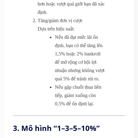
hơn hoặc vượt quá giới hạn đã xác
định.
Tăng/giảm đơn vị cược
Dựa trên hiệu suất:
Nếu đã đạt mức lãi ổn
định, bạn có thể tăng lên
1,5% hoặc 2% bankroll
để mở rộng cơ hội lợi
nhuận nhưng không vượt
quá 5% để tránh rủi ro.
Nếu gặp chuỗi thua liên
tiếp, giảm xuống còn
0,5% để ổn định lại.
3. Mô hình “1–3–5–10%”