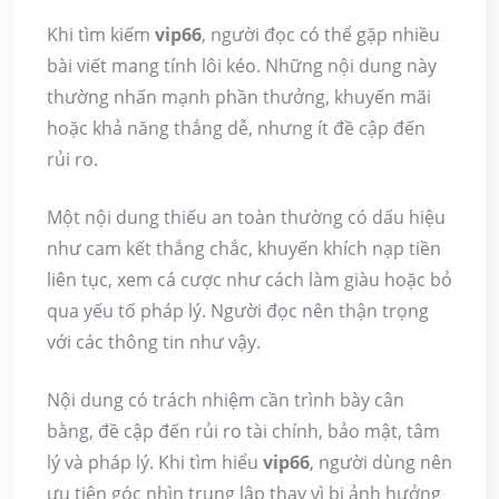
Khi tìm kiếm
vip66
, người đọc có thể gặp nhiều
bài viết mang tính lôi kéo. Những nội dung này
thường nhấn mạnh phần thưởng, khuyến mãi
hoặc khả năng thắng dễ, nhưng ít đề cập đến
rủi ro.
Một nội dung thiếu an toàn thường có dấu hiệu
như cam kết thắng chắc, khuyến khích nạp tiền
liên tục, xem cá cược như cách làm giàu hoặc bỏ
qua yếu tố pháp lý. Người đọc nên thận trọng
với các thông tin như vậy.
Nội dung có trách nhiệm cần trình bày cân
bằng, đề cập đến rủi ro tài chính, bảo mật, tâm
lý và pháp lý. Khi tìm hiểu
vip66
, người dùng nên
ưu tiên góc nhìn trung lập thay vì bị ảnh hưởng