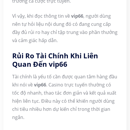
trường cá cược trực tuyến.
Vì vậy, khi đọc thông tin về
vip66
, người dùng
nên tự hỏi liệu nội dung đó có đang cung cấp
đầy đủ rủi ro hay chỉ tập trung vào phần thưởng
và cảm giác hấp dẫn.
Rủi Ro Tài Chính Khi Liên
Quan Đến vip66
Tài chính là yếu tố cần được quan tâm hàng đầu
khi nói về
vip66
. Casino trực tuyến thường có
tốc độ nhanh, thao tác đơn giản và kết quả xuất
hiện liên tục. Điều này có thể khiến người dùng
chi tiêu nhiều hơn dự kiến chỉ trong thời gian
ngắn.