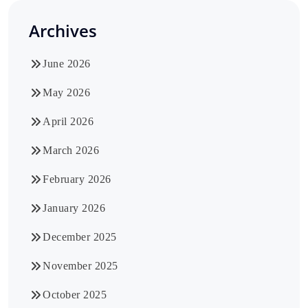
Archives
June 2026
May 2026
April 2026
March 2026
February 2026
January 2026
December 2025
November 2025
October 2025