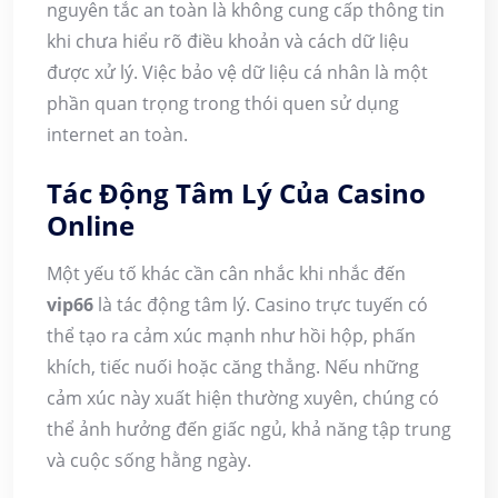
nguyên tắc an toàn là không cung cấp thông tin
khi chưa hiểu rõ điều khoản và cách dữ liệu
được xử lý. Việc bảo vệ dữ liệu cá nhân là một
phần quan trọng trong thói quen sử dụng
internet an toàn.
Tác Động Tâm Lý Của Casino
Online
Một yếu tố khác cần cân nhắc khi nhắc đến
vip66
là tác động tâm lý. Casino trực tuyến có
thể tạo ra cảm xúc mạnh như hồi hộp, phấn
khích, tiếc nuối hoặc căng thẳng. Nếu những
cảm xúc này xuất hiện thường xuyên, chúng có
thể ảnh hưởng đến giấc ngủ, khả năng tập trung
và cuộc sống hằng ngày.