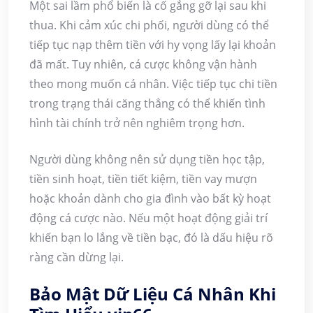
Một sai lầm phổ biến là cố gắng gỡ lại sau khi
thua. Khi cảm xúc chi phối, người dùng có thể
tiếp tục nạp thêm tiền với hy vọng lấy lại khoản
đã mất. Tuy nhiên, cá cược không vận hành
theo mong muốn cá nhân. Việc tiếp tục chi tiền
trong trạng thái căng thẳng có thể khiến tình
hình tài chính trở nên nghiêm trọng hơn.
Người dùng không nên sử dụng tiền học tập,
tiền sinh hoạt, tiền tiết kiệm, tiền vay mượn
hoặc khoản dành cho gia đình vào bất kỳ hoạt
động cá cược nào. Nếu một hoạt động giải trí
khiến bạn lo lắng về tiền bạc, đó là dấu hiệu rõ
ràng cần dừng lại.
Bảo Mật Dữ Liệu Cá Nhân Khi