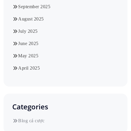
September 2025
August 2025
July 2025
June 2025
May 2025
April 2025
Categories
Blog cá cược