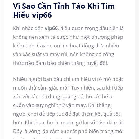
Vì Sao Cần Tỉnh Táo Khi Tìm
Hiểu vip66
Khi nhắc đến
vip66
, điều quan trọng đầu tiên là
không nên xem cá cược như một phương pháp
kiếm tiền. Casino online hoạt động dựa nhiều
vào xác suất và may rủi, nên không có công
thức nào đảm bảo chiến thắng tuyệt đối.
Nhiều người ban đầu chỉ tìm hiểu vì tò mò hoặc
muốn thử cảm giác mới. Tuy nhiên, sau khi tiếp
xúc với các nội dung quảng bá, họ có thể bị
cuốn vào suy nghĩ thử vận may. Khi thắng,
người chơi dễ tiếp tục để đạt thêm kết quả tốt
hơn. Khi thua, họ lại muốn gỡ lại số tiền đã mất.
Đây là vòng lặp cảm xúc rất phổ biến trong môi