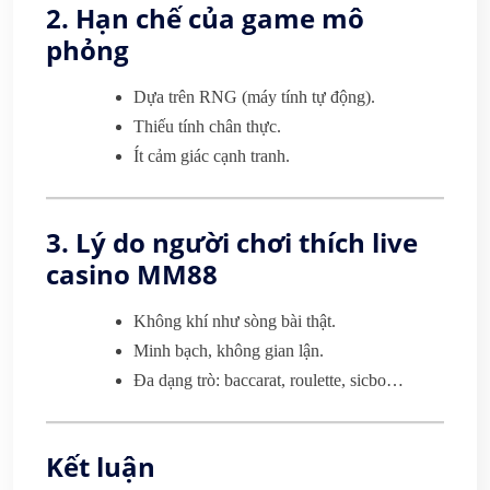
2. Hạn chế của game mô
phỏng
Dựa trên RNG (máy tính tự động).
Thiếu tính chân thực.
Ít cảm giác cạnh tranh.
3. Lý do người chơi thích live
casino MM88
Không khí như sòng bài thật.
Minh bạch, không gian lận.
Đa dạng trò: baccarat, roulette, sicbo…
Kết luận