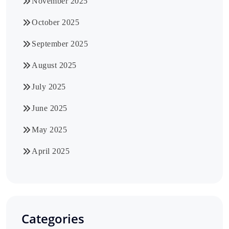
November 2025
October 2025
September 2025
August 2025
July 2025
June 2025
May 2025
April 2025
Categories