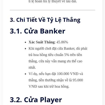
tỉ lệ hoàn trả lý thuyết về lâu dài.
3. Chi Tiết Về Tỷ Lệ Thắng
3.1. Cửa Banker
Xác Suất Thắng
: 45.86%
Khi người chơi đặt cửa Banker, dù phải
trả hoa hồng tiêu chuẩn 5% trên tiền
thắng, cửa này vẫn mang ưu thế cao
nhất.
Ví dụ, nếu bạn đặt 100.000 VNĐ và
thắng, tiền thưởng nhận về là 95.000
VNĐ sau khi trừ hoa hồng.
3.2. Cửa Player