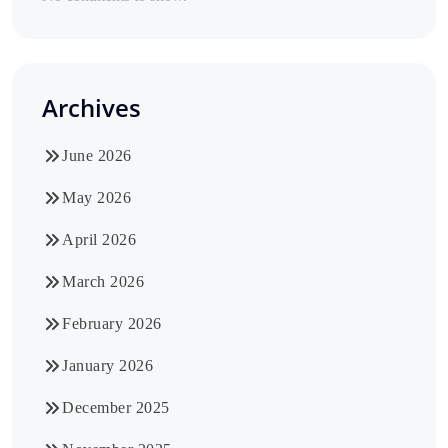
Archives
June 2026
May 2026
April 2026
March 2026
February 2026
January 2026
December 2025