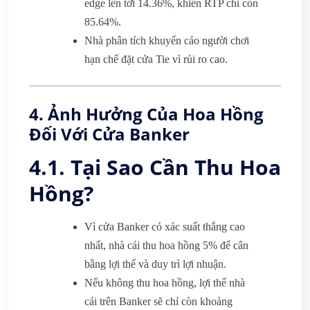
edge lên tới 14.36%, khiến RTP chỉ còn
85.64%.
Nhà phân tích khuyến cáo người chơi
hạn chế đặt cửa Tie vì rủi ro cao.
4. Ảnh Hưởng Của Hoa Hồng
Đối Với Cửa Banker
4.1. Tại Sao Cần Thu Hoa
Hồng?
Vì cửa Banker có xác suất thắng cao
nhất, nhà cái thu hoa hồng 5% để cân
bằng lợi thế và duy trì lợi nhuận.
Nếu không thu hoa hồng, lợi thế nhà
cái trên Banker sẽ chỉ còn khoảng