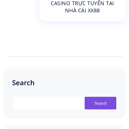
CASINO TRỰC TUYẾN TẠI
NHÀ CÁI XX88
Search
Search