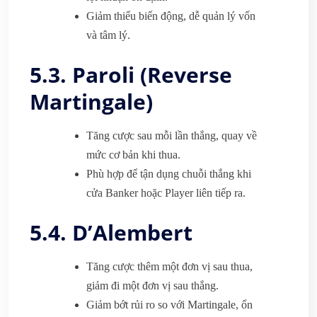
Giảm thiểu biến động, dễ quản lý vốn
và tâm lý.
5.3. Paroli (Reverse
Martingale)
Tăng cược sau mỗi lần thắng, quay về
mức cơ bản khi thua.
Phù hợp để tận dụng chuỗi thắng khi
cửa Banker hoặc Player liên tiếp ra.
5.4. D’Alembert
Tăng cược thêm một đơn vị sau thua,
giảm đi một đơn vị sau thắng.
Giảm bớt rủi ro so với Martingale, ổn