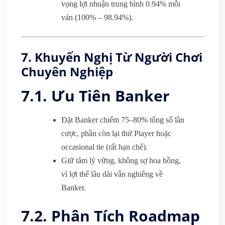
vọng lợi nhuận trung bình 0.94% mỗi
ván (100% – 98.94%).
7. Khuyến Nghị Từ Người Chơi
Chuyên Nghiệp
7.1. Ưu Tiên Banker
Đặt Banker chiếm 75–80% tổng số lần
cược, phần còn lại thử Player hoặc
occasional tie (rất hạn chế).
Giữ tâm lý vững, không sợ hoa hồng,
vì lợi thế lâu dài vẫn nghiêng về
Banker.
7.2. Phân Tích Roadmap