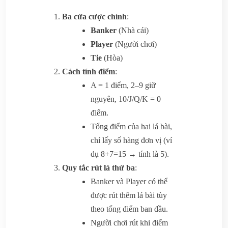
Ba cửa cược chính
:
Banker
(Nhà cái)
Player
(Người chơi)
Tie
(Hòa)
Cách tính điểm
:
A = 1 điểm, 2–9 giữ
nguyên, 10/J/Q/K = 0
điểm.
Tổng điểm của hai lá bài,
chỉ lấy số hàng đơn vị (ví
dụ 8+7=15 → tính là 5).
Quy tắc rút lá thứ ba
:
Banker và Player có thể
được rút thêm lá bài tùy
theo tổng điểm ban đầu.
Người chơi rút khi điểm