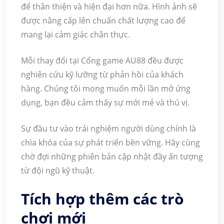
để thân thiện và hiện đại hơn nữa. Hình ảnh sẽ
được nâng cấp lên chuẩn chất lượng cao để
mang lại cảm giác chân thực.
Mỗi thay đổi tại Cổng game AU88 đều được
nghiên cứu kỹ lưỡng từ phản hồi của khách
hàng. Chúng tôi mong muốn mỗi lần mở ứng
dụng, bạn đều cảm thấy sự mới mẻ và thú vị.
Sự đầu tư vào trải nghiệm người dùng chính là
chìa khóa của sự phát triển bền vững. Hãy cùng
chờ đợi những phiên bản cập nhật đầy ấn tượng
từ đội ngũ kỹ thuật.
Tích hợp thêm các trò
chơi mới