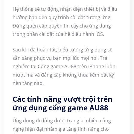
Hệ thống sẽ tự động nhận diện thiết bị và điều
hướng bạn đến quy trình cài đặt tương ứng.
Đừng quên cấp quyền tin cậy cho ứng dụng
trong phần cài đặt của hệ điều hành iOS.
Sau khi đã hoàn tất, biểu tượng ứng dụng sẽ
sẵn sàng phục vụ bạn mọi lúc mọi nơi. Trải
nghiệm tại Cổng game AU88 trên iPhone luôn
mượt mà và đẳng cấp không thua kém bất kỳ
nền tảng nào.
Các tính năng vượt trội trên
ứng dụng cổng game AU88
Ứng dụng di động được trang bị nhiều công
nghệ hiện đại nhằm gia tăng tính năng cho