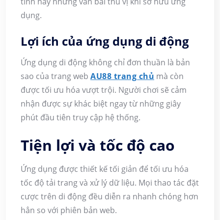
tính hay những ván bài thú vị khi sở hữu ứng
dụng.
Lợi ích của ứng dụng di động
Ứng dụng di động không chỉ đơn thuần là bản
sao của trang web
AU88 trang chủ
mà còn
được tối ưu hóa vượt trội. Người chơi sẽ cảm
nhận được sự khác biệt ngay từ những giây
phút đầu tiên truy cập hệ thống.
Tiện lợi và tốc độ cao
Ứng dụng được thiết kế tối giản để tối ưu hóa
tốc độ tải trang và xử lý dữ liệu. Mọi thao tác đặt
cược trên di động đều diễn ra nhanh chóng hơn
hẳn so với phiên bản web.