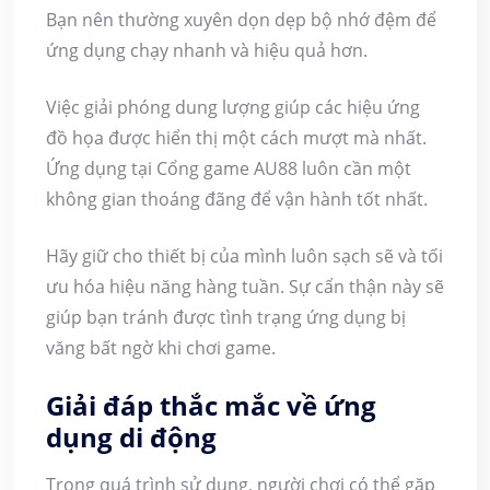
Bạn nên thường xuyên dọn dẹp bộ nhớ đệm để
ứng dụng chạy nhanh và hiệu quả hơn.
Việc giải phóng dung lượng giúp các hiệu ứng
đồ họa được hiển thị một cách mượt mà nhất.
Ứng dụng tại Cổng game AU88 luôn cần một
không gian thoáng đãng để vận hành tốt nhất.
Hãy giữ cho thiết bị của mình luôn sạch sẽ và tối
ưu hóa hiệu năng hàng tuần. Sự cẩn thận này sẽ
giúp bạn tránh được tình trạng ứng dụng bị
văng bất ngờ khi chơi game.
Giải đáp thắc mắc về ứng
dụng di động
Trong quá trình sử dụng, người chơi có thể gặp