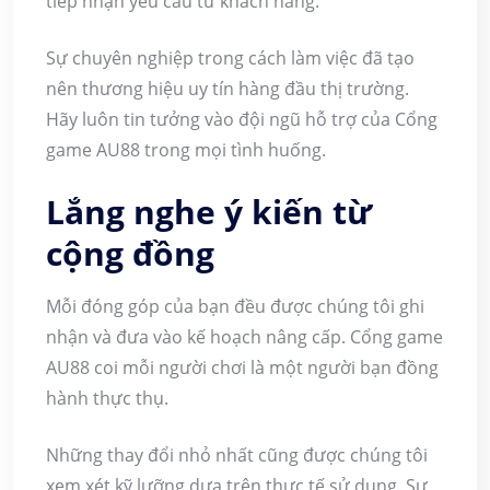
tiếp nhận yêu cầu từ khách hàng.
Sự chuyên nghiệp trong cách làm việc đã tạo
nên thương hiệu uy tín hàng đầu thị trường.
Hãy luôn tin tưởng vào đội ngũ hỗ trợ của Cổng
game AU88 trong mọi tình huống.
Lắng nghe ý kiến từ
cộng đồng
Mỗi đóng góp của bạn đều được chúng tôi ghi
nhận và đưa vào kế hoạch nâng cấp. Cổng game
AU88 coi mỗi người chơi là một người bạn đồng
hành thực thụ.
Những thay đổi nhỏ nhất cũng được chúng tôi
xem xét kỹ lưỡng dựa trên thực tế sử dụng. Sự