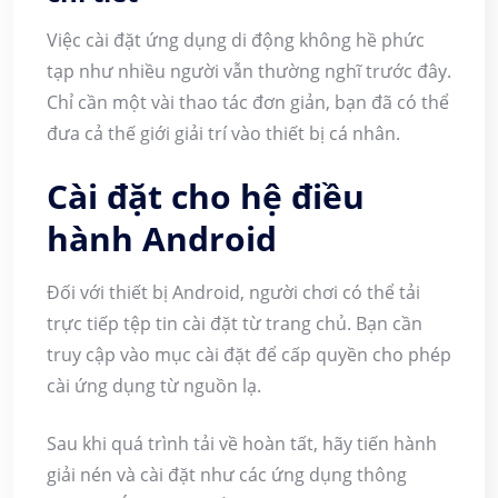
Việc cài đặt ứng dụng di động không hề phức
tạp như nhiều người vẫn thường nghĩ trước đây.
Chỉ cần một vài thao tác đơn giản, bạn đã có thể
đưa cả thế giới giải trí vào thiết bị cá nhân.
Cài đặt cho hệ điều
hành Android
Đối với thiết bị Android, người chơi có thể tải
trực tiếp tệp tin cài đặt từ trang chủ. Bạn cần
truy cập vào mục cài đặt để cấp quyền cho phép
cài ứng dụng từ nguồn lạ.
Sau khi quá trình tải về hoàn tất, hãy tiến hành
giải nén và cài đặt như các ứng dụng thông