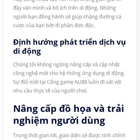
đầy văn minh và bổ ích trên di động. Những
người bạn đồng hành sẽ giúp chặng đường cá
cược của bạn bớt đi phần đơn độc.
Định hướng phát triển dịch vụ
di động
Chúng tôi không ngừng nâng cấp và cập nhật
công nghệ mới cho hệ thống ứng dụng di động.
Sự đổi mới tại Cổng game AU88 luôn đi sát với
nhu cầu thực tế của người chơi.
Nâng cấp đồ họa và trải
nghiệm người dùng
Trong thời gian tới, giao diện sẽ được tinh chỉnh