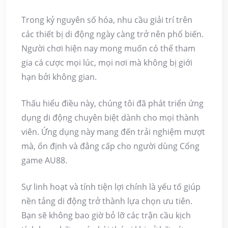
Trong kỷ nguyên số hóa, nhu cầu giải trí trên
các thiết bị di động ngày càng trở nên phổ biến.
Người chơi hiện nay mong muốn có thể tham
gia cá cược mọi lúc, mọi nơi mà không bị giới
hạn bởi không gian.
Thấu hiểu điều này, chúng tôi đã phát triển ứng
dụng di động chuyên biệt dành cho mọi thành
viên. Ứng dụng này mang đến trải nghiệm mượt
mà, ổn định và đẳng cấp cho người dùng Cổng
game AU88.
Sự linh hoạt và tính tiện lợi chính là yếu tố giúp
nền tảng di động trở thành lựa chọn ưu tiên.
Bạn sẽ không bao giờ bỏ lỡ các trận cầu kịch