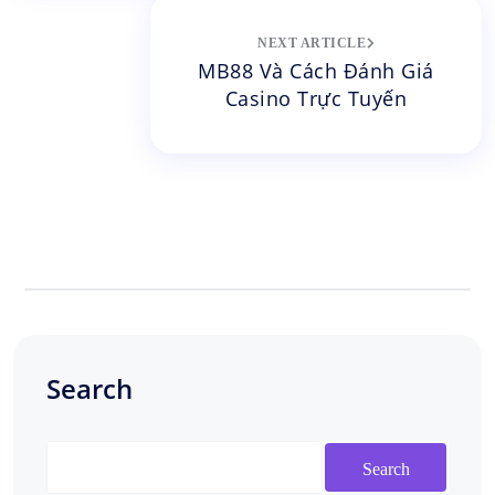
NEXT ARTICLE
MB88 Và Cách Đánh Giá
Casino Trực Tuyến
Search
Search