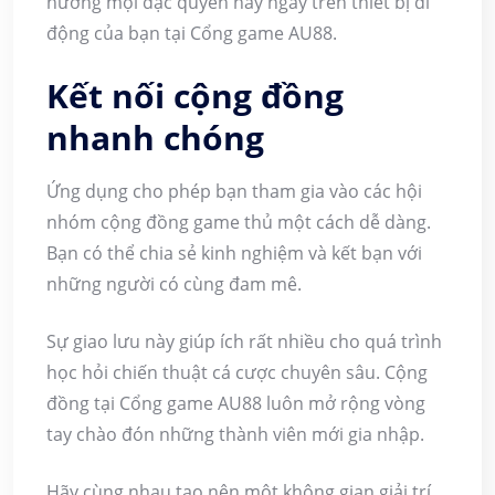
hưởng mọi đặc quyền này ngay trên thiết bị di
động của bạn tại Cổng game AU88.
Kết nối cộng đồng
nhanh chóng
Ứng dụng cho phép bạn tham gia vào các hội
nhóm cộng đồng game thủ một cách dễ dàng.
Bạn có thể chia sẻ kinh nghiệm và kết bạn với
những người có cùng đam mê.
Sự giao lưu này giúp ích rất nhiều cho quá trình
học hỏi chiến thuật cá cược chuyên sâu. Cộng
đồng tại Cổng game AU88 luôn mở rộng vòng
tay chào đón những thành viên mới gia nhập.
Hãy cùng nhau tạo nên một không gian giải trí