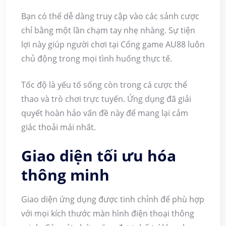
Bạn có thể dễ dàng truy cập vào các sảnh cược
chỉ bằng một lần chạm tay nhẹ nhàng. Sự tiện
lợi này giúp người chơi tại Cổng game AU88 luôn
chủ động trong mọi tình huống thực tế.
Tốc độ là yếu tố sống còn trong cá cược thể
thao và trò chơi trực tuyến. Ứng dụng đã giải
quyết hoàn hảo vấn đề này để mang lại cảm
giác thoải mái nhất.
Giao diện tối ưu hóa
thông minh
Giao diện ứng dụng được tinh chỉnh để phù hợp
với mọi kích thước màn hình điện thoại thông