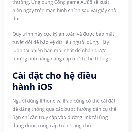
thường. Ứng dụng Cổng game AU88 sẽ xuất
hiện ngay trên màn hình chính sau vài giây chờ
đợi.
Quy trình này cực kỳ an toàn và được bảo mật
tuyệt đối để bảo vệ dữ liệu người dùng. Hãy
luôn tải phiên bản mới nhất để nhận được
những tính năng nâng cấp mới từ hệ thống.
Cài đặt cho hệ điều
hành iOS
Người dùng iPhone và iPad cũng có thể cài đặt
dễ dàng thông qua các bước hướng dẫn cụ thể.
Bạn chỉ cần truy cập vào đường link tải ứng
dụng được cung cấp trên trang chủ.