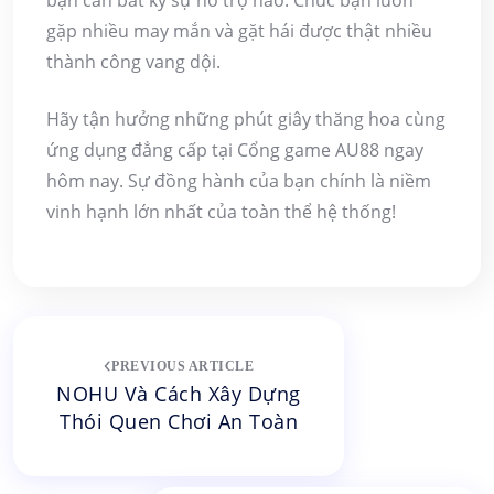
bạn cần bất kỳ sự hỗ trợ nào. Chúc bạn luôn
gặp nhiều may mắn và gặt hái được thật nhiều
thành công vang dội.
Hãy tận hưởng những phút giây thăng hoa cùng
ứng dụng đẳng cấp tại Cổng game AU88 ngay
hôm nay. Sự đồng hành của bạn chính là niềm
vinh hạnh lớn nhất của toàn thể hệ thống!
Post
navigation
PREVIOUS ARTICLE
NOHU Và Cách Xây Dựng
Thói Quen Chơi An Toàn