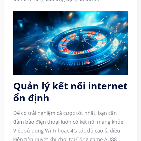
Quản lý kết nối internet
ổn định
Để có trải nghiệm cá cược tốt nhất, bạn cần
đảm bảo điện thoại luôn có kết nối mạng khỏe.
Việc sử dụng Wi-Fi hoặc 4G tốc độ cao là điều
kiện tiên quyết khi chơi tại Cổng game AU88.