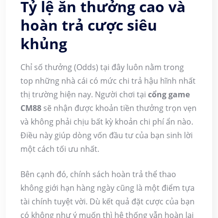
Tỷ lệ ăn thưởng cao và
hoàn trả cược siêu
khủng
Chỉ số thưởng (Odds) tại đây luôn nằm trong
top những nhà cái có mức chi trả hậu hĩnh nhất
thị trường hiện nay. Người chơi tại
cổng game
CM88
sẽ nhận được khoản tiền thưởng trọn vẹn
và không phải chịu bất kỳ khoản chi phí ẩn nào.
Điều này giúp dòng vốn đầu tư của bạn sinh lời
một cách tối ưu nhất.
Bên cạnh đó, chính sách hoàn trả thể thao
không giới hạn hàng ngày cũng là một điểm tựa
tài chính tuyệt vời. Dù kết quả đặt cược của bạn
có không như ý muốn thì hệ thống vẫn hoàn lại