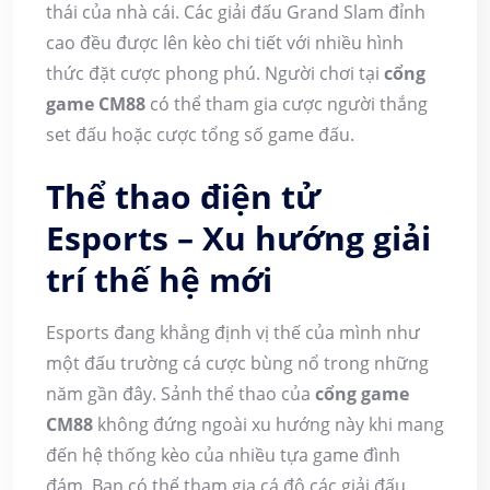
thái của nhà cái. Các giải đấu Grand Slam đỉnh
cao đều được lên kèo chi tiết với nhiều hình
thức đặt cược phong phú. Người chơi tại
cổng
game CM88
có thể tham gia cược người thắng
set đấu hoặc cược tổng số game đấu.
Thể thao điện tử
Esports – Xu hướng giải
trí thế hệ mới
Esports đang khẳng định vị thế của mình như
một đấu trường cá cược bùng nổ trong những
năm gần đây. Sảnh thể thao của
cổng game
CM88
không đứng ngoài xu hướng này khi mang
đến hệ thống kèo của nhiều tựa game đình
đám. Bạn có thể tham gia cá độ các giải đấu