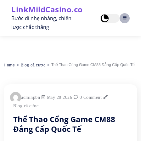
Skip
LinkMildCasino.co
to
content
Bước đi nhẹ nhàng, chiến
lược chắc thắng
>
>
Thể Thao Cổng Game CM88 Đẳng Cấp Quốc Tế
Home
Blog cá cược
adminpbn
May 20 2026
0 Comment
Blog cá cược
Thể Thao Cổng Game CM88
Đẳng Cấp Quốc Tế