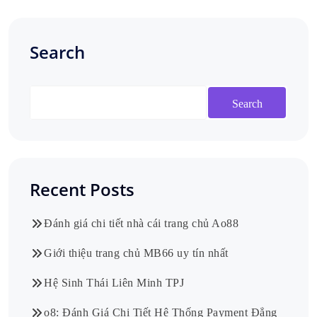
Search
Search
Recent Posts
Đánh giá chi tiết nhà cái trang chủ Ao88
Giới thiệu trang chủ MB66 uy tín nhất
Hệ Sinh Thái Liên Minh TPJ
o8: Đánh Giá Chi Tiết Hệ Thống Payment Đẳng