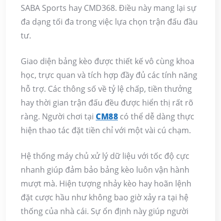
SABA Sports hay CMD368. Điều này mang lại sự
đa dạng tối đa trong việc lựa chọn trận đấu đầu
tư.
Giao diện bảng kèo được thiết kế vô cùng khoa
học, trực quan và tích hợp đầy đủ các tính năng
hỗ trợ. Các thông số về tỷ lệ chấp, tiền thưởng
hay thời gian trận đấu đều được hiển thị rất rõ
ràng. Người chơi tại
CM88
có thể dễ dàng thực
hiện thao tác đặt tiền chỉ với một vài cú chạm.
Hệ thống máy chủ xử lý dữ liệu với tốc độ cực
nhanh giúp đảm bảo bảng kèo luôn vận hành
mượt mà. Hiện tượng nhảy kèo hay hoãn lệnh
đặt cược hầu như không bao giờ xảy ra tại hệ
thống của nhà cái. Sự ổn định này giúp người