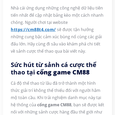
Nhà cái ứng dụng những công nghệ dữ liệu tiên
tiến nhất để cập nhật bảng kèo một cách nhanh
chóng. Người chơi tại website
https://cm88t4.com/
sẽ được tận hưởng
những cung bậc cảm xúc bùng nổ cùng các giải
đấu lớn. Hãy cùng đi sâu vào khám phá chi tiết
về sảnh cược thể thao qua bài viết này.
Sức hút từ sảnh cá cược thể
thao tại
cổng game CM88
Cá độ thể thao từ lâu đã trở thành một hình
thức giải trí không thể thiếu đối với người hâm
mộ toàn cầu. Khi trải nghiệm danh mục này tại
hệ thống của
cổng game CM88
, bạn sẽ được kết
nối với những sảnh cược hàng đầu thế giới như