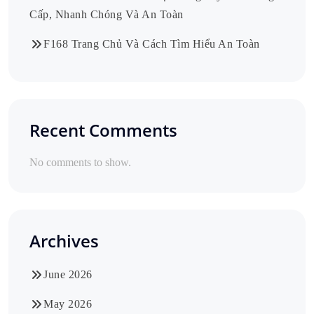
Cấp, Nhanh Chóng Và An Toàn
F168 Trang Chủ Và Cách Tìm Hiểu An Toàn
Recent Comments
No comments to show.
Archives
June 2026
May 2026