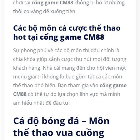
chơi tại
cổng game CM88
không bị bỏ lỡ những
thời cơ vàng để xuống tiền.
Các bộ môn cá cược thể thao
hot tại
cổng game CM88
Sự phong phú về các bộ môn thi đấu chính là
chìa khóa giúp sảnh cược thu hút mọi đối tượng
khách hàng. Nhà cái mang đến cho hội viên một
menu giải trí khổng lồ bao gồm tất cả các môn
thể thao phổ biến. Bạn tham gia vào
cổng game
CM88
có thể tự do lựa chọn lĩnh vực mà mình
am hiểu nhất để đầu tư.
Cá độ bóng đá – Môn
thể thao vua cuồng