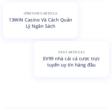
Post
navigation
PREVIOUS ARTICLE
13WIN Casino Và Cách Quản
Lý Ngân Sách
NEXT ARTICLE
EV99 nhà cái cá cược trực
tuyến uy tín hàng đầu