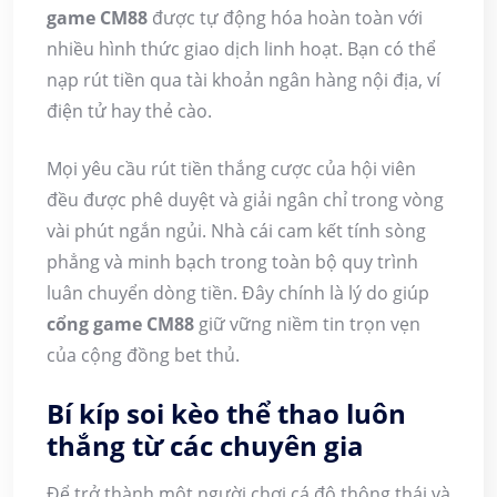
game CM88
được tự động hóa hoàn toàn với
nhiều hình thức giao dịch linh hoạt. Bạn có thể
nạp rút tiền qua tài khoản ngân hàng nội địa, ví
điện tử hay thẻ cào.
Mọi yêu cầu rút tiền thắng cược của hội viên
đều được phê duyệt và giải ngân chỉ trong vòng
vài phút ngắn ngủi. Nhà cái cam kết tính sòng
phẳng và minh bạch trong toàn bộ quy trình
luân chuyển dòng tiền. Đây chính là lý do giúp
cổng game CM88
giữ vững niềm tin trọn vẹn
của cộng đồng bet thủ.
Bí kíp soi kèo thể thao luôn
thắng từ các chuyên gia
Để trở thành một người chơi cá độ thông thái và