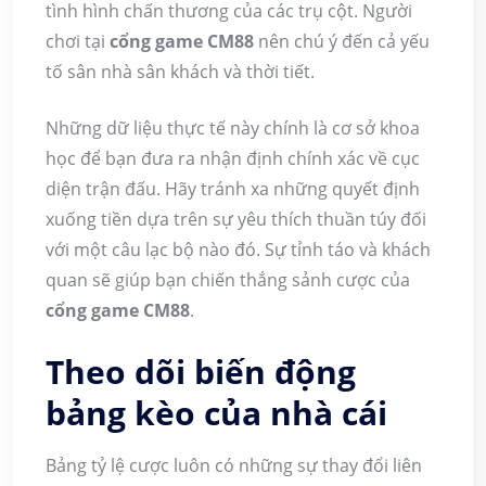
tình hình chấn thương của các trụ cột. Người
chơi tại
cổng game CM88
nên chú ý đến cả yếu
tố sân nhà sân khách và thời tiết.
Những dữ liệu thực tế này chính là cơ sở khoa
học để bạn đưa ra nhận định chính xác về cục
diện trận đấu. Hãy tránh xa những quyết định
xuống tiền dựa trên sự yêu thích thuần túy đối
với một câu lạc bộ nào đó. Sự tỉnh táo và khách
quan sẽ giúp bạn chiến thắng sảnh cược của
cổng game CM88
.
Theo dõi biến động
bảng kèo của nhà cái
Bảng tỷ lệ cược luôn có những sự thay đổi liên