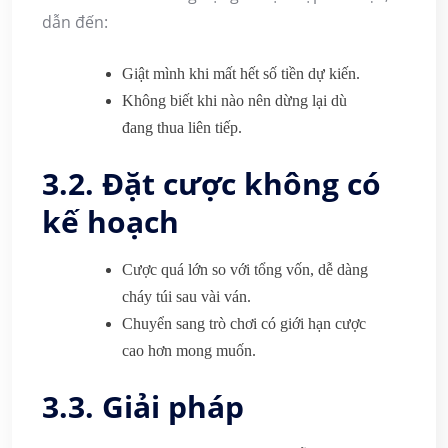
dẫn đến:
Giật mình khi mất hết số tiền dự kiến.
Không biết khi nào nên dừng lại dù
đang thua liên tiếp.
3.2. Đặt cược không có
kế hoạch
Cược quá lớn so với tổng vốn, dễ dàng
cháy túi sau vài ván.
Chuyển sang trò chơi có giới hạn cược
cao hơn mong muốn.
3.3. Giải pháp