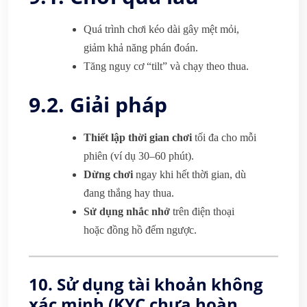
Quá trình chơi kéo dài gây mệt mỏi,
giảm khả năng phán đoán.
Tăng nguy cơ “tilt” và chạy theo thua.
9.2. Giải pháp
Thiết lập thời gian chơi
tối đa cho mỗi
phiên (ví dụ 30–60 phút).
Dừng chơi
ngay khi hết thời gian, dù
đang thắng hay thua.
Sử dụng nhắc nhở
trên điện thoại
hoặc đồng hồ đếm ngược.
10. Sử dụng tài khoản không
xác minh (KYC chưa hoàn