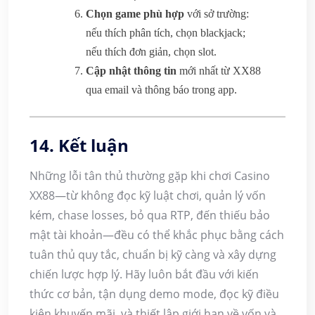
Chọn game phù hợp
với sở trường:
nếu thích phân tích, chọn blackjack;
nếu thích đơn giản, chọn slot.
Cập nhật thông tin
mới nhất từ XX88
qua email và thông báo trong app.
14. Kết luận
Những lỗi tân thủ thường gặp khi chơi Casino
XX88—từ không đọc kỹ luật chơi, quản lý vốn
kém, chase losses, bỏ qua RTP, đến thiếu bảo
mật tài khoản—đều có thể khắc phục bằng cách
tuân thủ quy tắc, chuẩn bị kỹ càng và xây dựng
chiến lược hợp lý. Hãy luôn bắt đầu với kiến
thức cơ bản, tận dụng demo mode, đọc kỹ điều
kiện khuyến mãi, và thiết lập giới hạn về vốn và