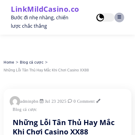
Skip
LinkMildCasino.co
to
content
Bước đi nhẹ nhàng, chiến
lược chắc thắng
>
>
Home
Blog cá cược
Những Lỗi Tân Thủ Hay Mắc Khi Chơi Casino XX88
adminpbn
Jul 23 2025
0 Comment
Blog cá cược
Những Lỗi Tân Thủ Hay Mắc
Khi Chơi Casino XX88