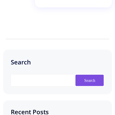
Search
Search
Recent Posts