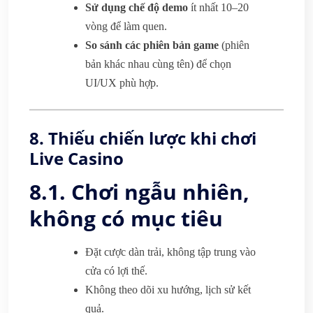
Sử dụng chế độ demo
ít nhất 10–20
vòng để làm quen.
So sánh các phiên bản game
(phiên
bản khác nhau cùng tên) để chọn
UI/UX phù hợp.
8. Thiếu chiến lược khi chơi
Live Casino
8.1. Chơi ngẫu nhiên,
không có mục tiêu
Đặt cược dàn trải, không tập trung vào
cửa có lợi thế.
Không theo dõi xu hướng, lịch sử kết
quả.