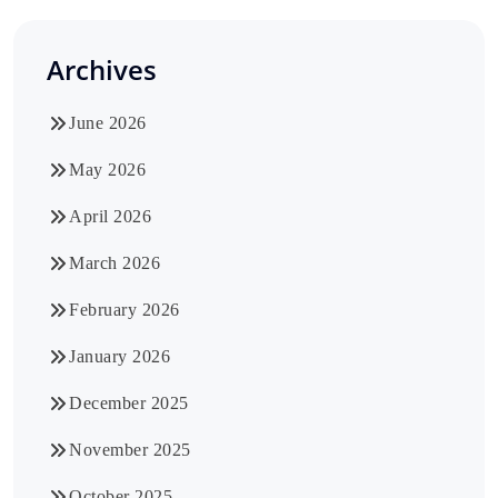
Archives
June 2026
May 2026
April 2026
March 2026
February 2026
January 2026
December 2025
November 2025
October 2025