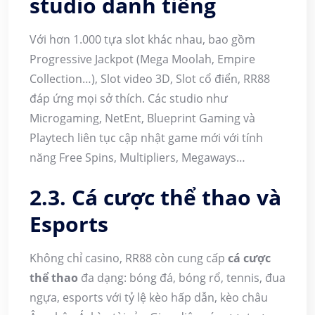
studio danh tiếng
Với hơn 1.000 tựa slot khác nhau, bao gồm
Progressive Jackpot (Mega Moolah, Empire
Collection…), Slot video 3D, Slot cổ điển, RR88
đáp ứng mọi sở thích. Các studio như
Microgaming, NetEnt, Blueprint Gaming và
Playtech liên tục cập nhật game mới với tính
năng Free Spins, Multipliers, Megaways…
2.3. Cá cược thể thao và
Esports
Không chỉ casino, RR88 còn cung cấp
cá cược
thể thao
đa dạng: bóng đá, bóng rổ, tennis, đua
ngựa, esports với tỷ lệ kèo hấp dẫn, kèo châu