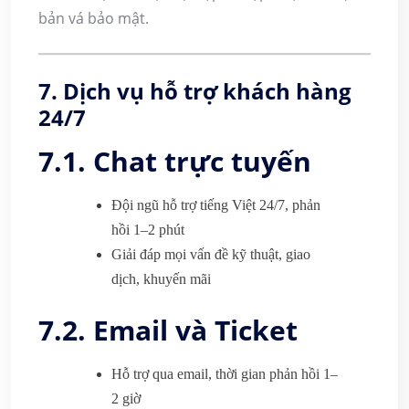
bản vá bảo mật.
7. Dịch vụ hỗ trợ khách hàng
24/7
7.1. Chat trực tuyến
Đội ngũ hỗ trợ tiếng Việt 24/7, phản
hồi 1–2 phút
Giải đáp mọi vấn đề kỹ thuật, giao
dịch, khuyến mãi
7.2. Email và Ticket
Hỗ trợ qua email, thời gian phản hồi 1–
2 giờ