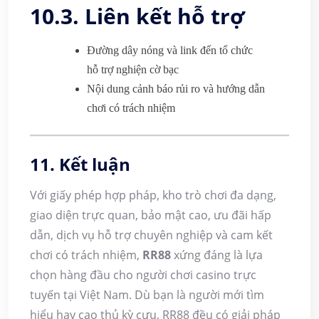
10.3. Liên kết hỗ trợ
Đường dây nóng và link đến tổ chức
hỗ trợ nghiện cờ bạc
Nội dung cảnh báo rủi ro và hướng dẫn
chơi có trách nhiệm
11. Kết luận
Với giấy phép hợp pháp, kho trò chơi đa dạng,
giao diện trực quan, bảo mật cao, ưu đãi hấp
dẫn, dịch vụ hỗ trợ chuyên nghiệp và cam kết
chơi có trách nhiệm,
RR88
xứng đáng là lựa
chọn hàng đầu cho người chơi casino trực
tuyến tại Việt Nam. Dù bạn là người mới tìm
hiểu hay cao thủ kỳ cựu, RR88 đều có giải pháp