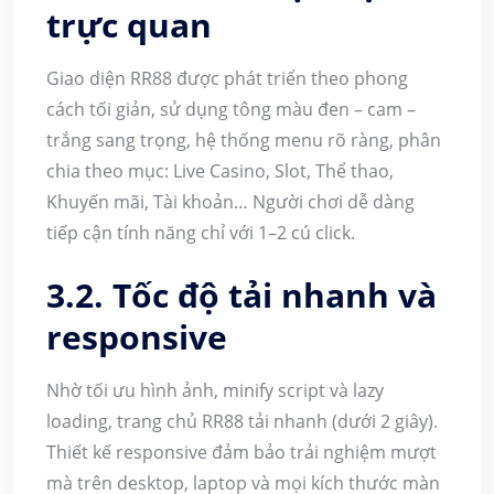
trực quan
Giao diện RR88 được phát triển theo phong
cách tối giản, sử dụng tông màu đen – cam –
trắng sang trọng, hệ thống menu rõ ràng, phân
chia theo mục: Live Casino, Slot, Thể thao,
Khuyến mãi, Tài khoản… Người chơi dễ dàng
tiếp cận tính năng chỉ với 1–2 cú click.
3.2. Tốc độ tải nhanh và
responsive
Nhờ tối ưu hình ảnh, minify script và lazy
loading, trang chủ RR88 tải nhanh (dưới 2 giây).
Thiết kế responsive đảm bảo trải nghiệm mượt
mà trên desktop, laptop và mọi kích thước màn