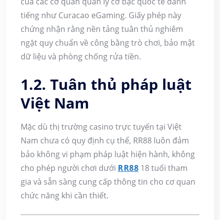
của các cơ quan quản lý cờ bạc quốc tế danh
tiếng như Curacao eGaming. Giấy phép này
chứng nhận rằng nền tảng tuân thủ nghiêm
ngặt quy chuẩn về công bằng trò chơi, bảo mật
dữ liệu và phòng chống rửa tiền.
1.2. Tuân thủ pháp luật
Việt Nam
Mặc dù thị trường casino trực tuyến tại Việt
Nam chưa có quy định cụ thể, RR88 luôn đảm
bảo không vi phạm pháp luật hiện hành, không
cho phép người chơi dưới
RR88
18 tuổi tham
gia và sẵn sàng cung cấp thông tin cho cơ quan
chức năng khi cần thiết.