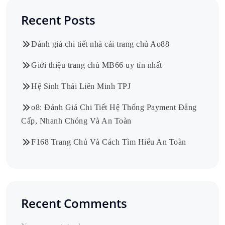
Recent Posts
Đánh giá chi tiết nhà cái trang chủ Ao88
Giới thiệu trang chủ MB66 uy tín nhất
Hệ Sinh Thái Liên Minh TPJ
o8: Đánh Giá Chi Tiết Hệ Thống Payment Đẳng
Cấp, Nhanh Chóng Và An Toàn
F168 Trang Chủ Và Cách Tìm Hiểu An Toàn
Recent Comments