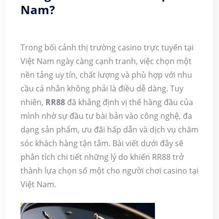
Nam?
Trong bối cảnh thị trường casino trực tuyến tại
Việt Nam ngày càng cạnh tranh, việc chọn một
nền tảng uy tín, chất lượng và phù hợp với nhu
cầu cá nhân không phải là điều dễ dàng. Tuy
nhiên,
RR88
đã khẳng định vị thế hàng đầu của
mình nhờ sự đầu tư bài bản vào công nghệ, đa
dạng sản phẩm, ưu đãi hấp dẫn và dịch vụ chăm
sóc khách hàng tận tâm. Bài viết dưới đây sẽ
phân tích chi tiết những lý do khiến RR88 trở
thành lựa chọn số một cho người chơi casino tại
Việt Nam.