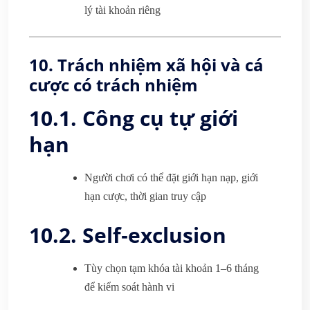
lý tài khoản riêng
10. Trách nhiệm xã hội và cá
cược có trách nhiệm
10.1. Công cụ tự giới
hạn
Người chơi có thể đặt giới hạn nạp, giới
hạn cược, thời gian truy cập
10.2. Self‑exclusion
Tùy chọn tạm khóa tài khoản 1–6 tháng
để kiểm soát hành vi