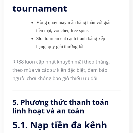
tournament
Vòng quay may mắn hàng tuần với giải
tiền mặt, voucher, free spins
Slot tournament cạnh tranh bảng xếp
hạng, quỹ giải thưởng lớn
RR88 luôn cập nhật khuyến mãi theo tháng,
theo mùa và các sự kiện đặc biệt, đảm bảo
người chơi không bao giờ thiếu ưu đãi.
5. Phương thức thanh toán
linh hoạt và an toàn
5.1. Nạp tiền đa kênh