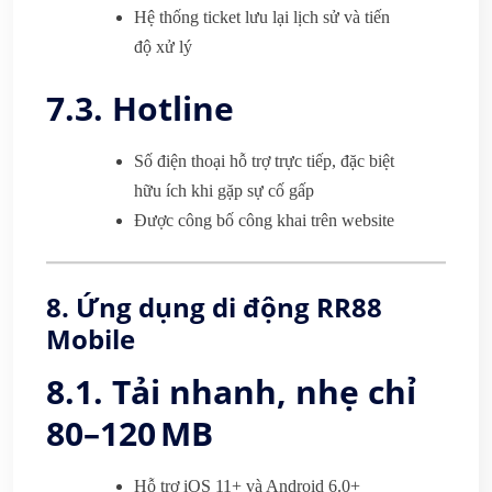
Hệ thống ticket lưu lại lịch sử và tiến
độ xử lý
7.3. Hotline
Số điện thoại hỗ trợ trực tiếp, đặc biệt
hữu ích khi gặp sự cố gấp
Được công bố công khai trên website
8. Ứng dụng di động RR88
Mobile
8.1. Tải nhanh, nhẹ chỉ
80–120 MB
Hỗ trợ iOS 11+ và Android 6.0+