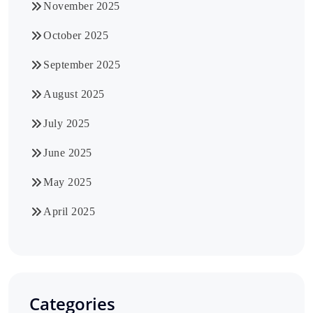
November 2025
October 2025
September 2025
August 2025
July 2025
June 2025
May 2025
April 2025
Categories