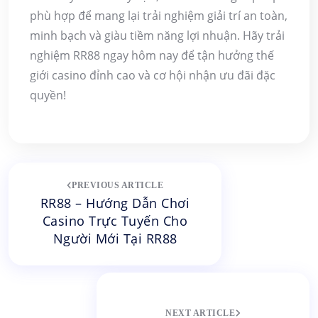
phù hợp để mang lại trải nghiệm giải trí an toàn,
minh bạch và giàu tiềm năng lợi nhuận. Hãy trải
nghiệm RR88 ngay hôm nay để tận hưởng thế
giới casino đỉnh cao và cơ hội nhận ưu đãi đặc
quyền!
Post
PREVIOUS ARTICLE
navigation
RR88 – Hướng Dẫn Chơi
Casino Trực Tuyến Cho
Người Mới Tại RR88
NEXT ARTICLE