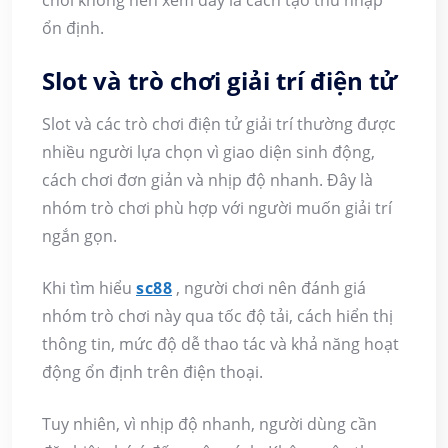
ổn định.
Slot và trò chơi giải trí điện tử
Slot và các trò chơi điện tử giải trí thường được
nhiều người lựa chọn vì giao diện sinh động,
cách chơi đơn giản và nhịp độ nhanh. Đây là
nhóm trò chơi phù hợp với người muốn giải trí
ngắn gọn.
Khi tìm hiểu
sc88
, người chơi nên đánh giá
nhóm trò chơi này qua tốc độ tải, cách hiển thị
thông tin, mức độ dễ thao tác và khả năng hoạt
động ổn định trên điện thoại.
Tuy nhiên, vì nhịp độ nhanh, người dùng cần