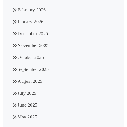
February 2026
January 2026
December 2025
November 2025
October 2025
September 2025
August 2025
July 2025
June 2025
May 2025