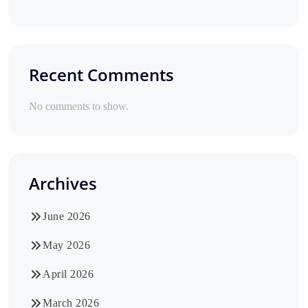
Recent Comments
No comments to show.
Archives
June 2026
May 2026
April 2026
March 2026