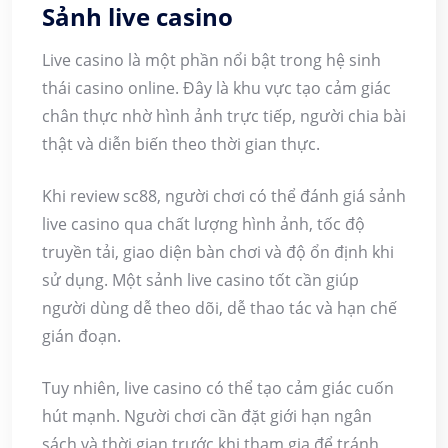
Sảnh live casino
Live casino là một phần nổi bật trong hệ sinh
thái casino online. Đây là khu vực tạo cảm giác
chân thực nhờ hình ảnh trực tiếp, người chia bài
thật và diễn biến theo thời gian thực.
Khi review sc88, người chơi có thể đánh giá sảnh
live casino qua chất lượng hình ảnh, tốc độ
truyền tải, giao diện bàn chơi và độ ổn định khi
sử dụng. Một sảnh live casino tốt cần giúp
người dùng dễ theo dõi, dễ thao tác và hạn chế
gián đoạn.
Tuy nhiên, live casino có thể tạo cảm giác cuốn
hút mạnh. Người chơi cần đặt giới hạn ngân
sách và thời gian trước khi tham gia để tránh