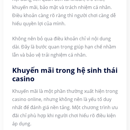
khuyến mãi, bảo mật và trách nhiệm cá nhân.
Điều khoản càng rõ ràng thì người chơi càng dễ
hiểu quyền lợi của mình.
Không nên bỏ qua điều khoản chỉ vì nội dung
dài. Đây là bước quan trọng giúp hạn chế nhầm
lẫn và bảo vệ trải nghiệm cá nhân.
Khuyến mãi trong hệ sinh thái
casino
Khuyến mãi là một phần thường xuất hiện trong
casino online, nhưng không nên là yếu tố duy
nhất để đánh giá nền tảng. Một chương trình ưu
đãi chỉ phù hợp khi người chơi hiểu rõ điều kiện
áp dụng.