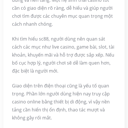
cần có giao diện rõ ràng, dễ hiểu và giúp người
chơi tìm được các chuyên mục quan trọng một
cách nhanh chóng.
Khi tìm hiểu sc88, người dùng nên quan sát
cách các mục như live casino, game bài, slot, tài
khoản, khuyến mãi và hỗ trợ được sắp xếp. Nếu
bố cục hợp lý, người chơi sẽ dễ làm quen hơn,
đặc biệt là người mới.
Giao diện trên điện thoại cũng là yếu tố quan
trọng. Phần lớn người dùng hiện nay truy cập
casino online bằng thiết bị di động, vì vậy nền
tảng cần hiển thị ổn định, thao tác mượt và
không gây rối mắt.