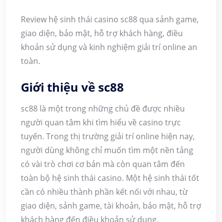
Review hệ sinh thái casino sc88 qua sảnh game,
giao diện, bảo mật, hỗ trợ khách hàng, điều
khoản sử dụng và kinh nghiệm giải trí online an
toàn.
Giới thiệu về sc88
sc88 là một trong những chủ đề được nhiều
người quan tâm khi tìm hiểu về casino trực
tuyến. Trong thị trường giải trí online hiện nay,
người dùng không chỉ muốn tìm một nền tảng
có vài trò chơi cơ bản mà còn quan tâm đến
toàn bộ hệ sinh thái casino. Một hệ sinh thái tốt
cần có nhiều thành phần kết nối với nhau, từ
giao diện, sảnh game, tài khoản, bảo mật, hỗ trợ
khách hàng đến điều khoản sử dụng.