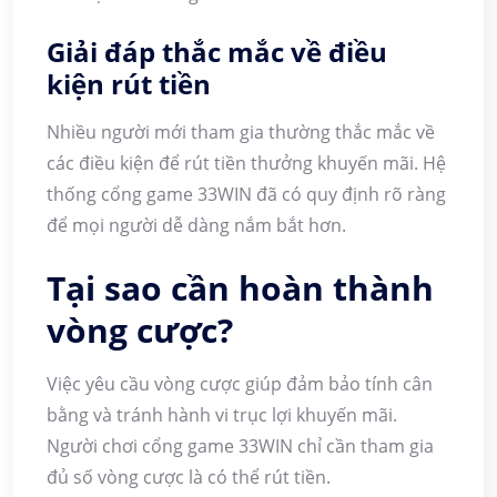
Giải đáp thắc mắc về điều
kiện rút tiền
Nhiều người mới tham gia thường thắc mắc về
các điều kiện để rút tiền thưởng khuyến mãi. Hệ
thống cổng game 33WIN đã có quy định rõ ràng
để mọi người dễ dàng nắm bắt hơn.
Tại sao cần hoàn thành
vòng cược?
Việc yêu cầu vòng cược giúp đảm bảo tính cân
bằng và tránh hành vi trục lợi khuyến mãi.
Người chơi cổng game 33WIN chỉ cần tham gia
đủ số vòng cược là có thể rút tiền.