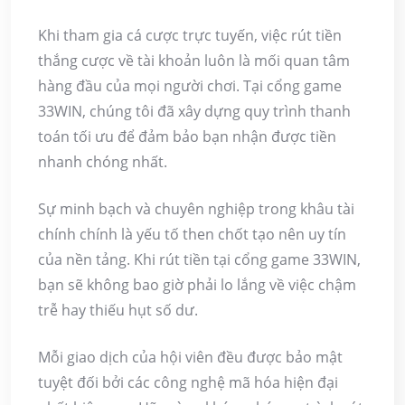
Khi tham gia cá cược trực tuyến, việc rút tiền
thắng cược về tài khoản luôn là mối quan tâm
hàng đầu của mọi người chơi. Tại cổng game
33WIN, chúng tôi đã xây dựng quy trình thanh
toán tối ưu để đảm bảo bạn nhận được tiền
nhanh chóng nhất.
Sự minh bạch và chuyên nghiệp trong khâu tài
chính chính là yếu tố then chốt tạo nên uy tín
của nền tảng. Khi rút tiền tại cổng game 33WIN,
bạn sẽ không bao giờ phải lo lắng về việc chậm
trễ hay thiếu hụt số dư.
Mỗi giao dịch của hội viên đều được bảo mật
tuyệt đối bởi các công nghệ mã hóa hiện đại