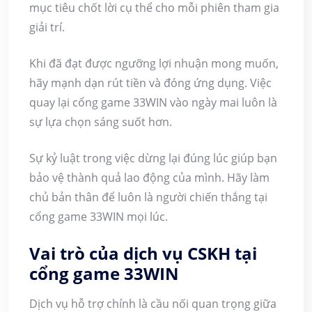
mục tiêu chốt lời cụ thể cho mỗi phiên tham gia
giải trí.
Khi đã đạt được ngưỡng lợi nhuận mong muốn,
hãy mạnh dạn rút tiền và đóng ứng dụng. Việc
quay lại cổng game 33WIN vào ngày mai luôn là
sự lựa chọn sáng suốt hơn.
Sự kỷ luật trong việc dừng lại đúng lúc giúp bạn
bảo vệ thành quả lao động của mình. Hãy làm
chủ bản thân để luôn là người chiến thắng tại
cổng game 33WIN mọi lúc.
Vai trò của dịch vụ CSKH tại
cổng game 33WIN
Dịch vụ hỗ trợ chính là cầu nối quan trọng giữa