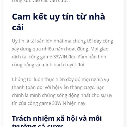
công sức vào các ván cược.
Cam kết uy tín từ nhà
cái
Uy tín là tài sản lớn nhất mà chúng tôi dày công
xây dựng qua nhiều năm hoạt động. Mọi giao
dịch tại cổng game 33WIN đều đảm bảo tính
công bằng và minh bạch tuyệt đối.
Chúng tôi luôn thực hiện đầy đủ mọi nghĩa vụ
thanh toán đối với hội viên thắng cược. Bạn
chính là minh chứng sống động nhất cho sự uy
tín của cổng game 33WIN hiện nay.
Trách nhiệm xã hội và môi
trường cá cược