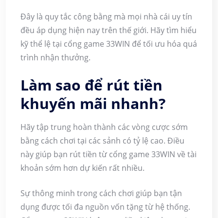
Đây là quy tắc công bằng mà mọi nhà cái uy tín
đều áp dụng hiện nay trên thế giới. Hãy tìm hiểu
kỹ thể lệ tại cổng game 33WIN để tối ưu hóa quá
trình nhận thưởng.
Làm sao để rút tiền
khuyến mãi nhanh?
Hãy tập trung hoàn thành các vòng cược sớm
bằng cách chơi tại các sảnh có tỷ lệ cao. Điều
này giúp bạn rút tiền từ cổng game 33WIN về tài
khoản sớm hơn dự kiến rất nhiều.
Sự thông minh trong cách chơi giúp bạn tận
dụng được tối đa nguồn vốn tặng từ hệ thống.