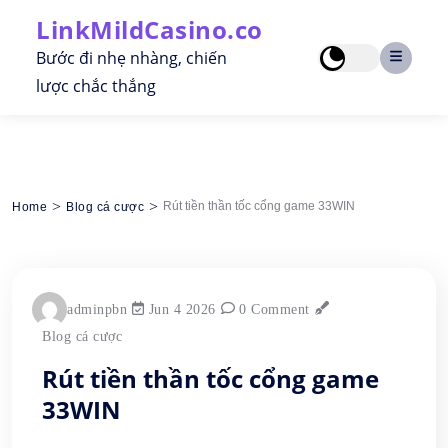
Skip
LinkMildCasino.co
to
content
Bước đi nhẹ nhàng, chiến
lược chắc thắng
>
>
Rút tiền thần tốc cổng game 33WIN
Home
Blog cá cược
adminpbn
Jun 4 2026
0 Comment
Blog cá cược
Rút tiền thần tốc cổng game
33WIN