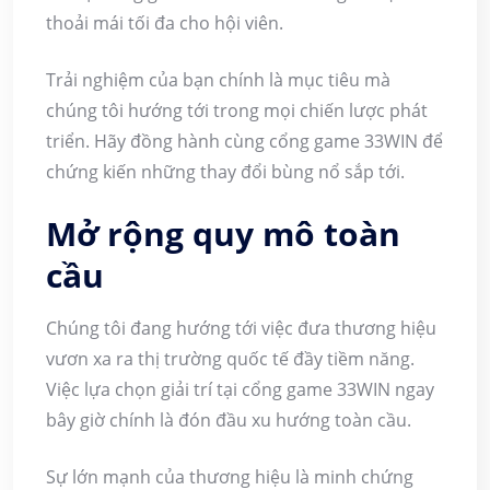
thoải mái tối đa cho hội viên.
Trải nghiệm của bạn chính là mục tiêu mà
chúng tôi hướng tới trong mọi chiến lược phát
triển. Hãy đồng hành cùng cổng game 33WIN để
chứng kiến những thay đổi bùng nổ sắp tới.
Mở rộng quy mô toàn
cầu
Chúng tôi đang hướng tới việc đưa thương hiệu
vươn xa ra thị trường quốc tế đầy tiềm năng.
Việc lựa chọn giải trí tại cổng game 33WIN ngay
bây giờ chính là đón đầu xu hướng toàn cầu.
Sự lớn mạnh của thương hiệu là minh chứng