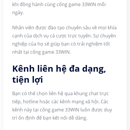
khi đồng hành cùng cổng game 33WIN mỗi
ngày.
Nhân viên được đào tạo chuyên sâu về mọi khía
cạnh của dịch vụ cá cược trực tuyến. Sự chuyên
nghiệp của họ sẽ giúp bạn có trải nghiệm tốt
nhất tại cổng game 33WIN.
Kênh liên hệ đa dạng,
tiện lợi
Bạn có thể chọn liên hệ qua khung chat trực
tiếp, hotline hoặc các kênh mạng xã hội. Các
kênh này tại cổng game 33WIN luôn được duy
trì ổn định để bạn kết nối dễ dàng.