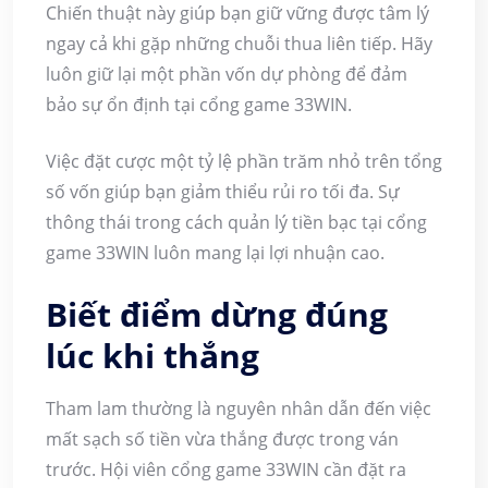
Chiến thuật này giúp bạn giữ vững được tâm lý
ngay cả khi gặp những chuỗi thua liên tiếp. Hãy
luôn giữ lại một phần vốn dự phòng để đảm
bảo sự ổn định tại cổng game 33WIN.
Việc đặt cược một tỷ lệ phần trăm nhỏ trên tổng
số vốn giúp bạn giảm thiểu rủi ro tối đa. Sự
thông thái trong cách quản lý tiền bạc tại cổng
game 33WIN luôn mang lại lợi nhuận cao.
Biết điểm dừng đúng
lúc khi thắng
Tham lam thường là nguyên nhân dẫn đến việc
mất sạch số tiền vừa thắng được trong ván
trước. Hội viên cổng game 33WIN cần đặt ra