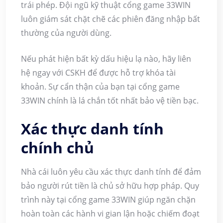
trái phép. Đội ngũ kỹ thuật cổng game 33WIN
luôn giám sát chặt chẽ các phiên đăng nhập bất
thường của người dùng.
Nếu phát hiện bất kỳ dấu hiệu lạ nào, hãy liên
hệ ngay với CSKH để được hỗ trợ khóa tài
khoản. Sự cẩn thận của bạn tại cổng game
33WIN chính là lá chắn tốt nhất bảo vệ tiền bạc.
Xác thực danh tính
chính chủ
Nhà cái luôn yêu cầu xác thực danh tính để đảm
bảo người rút tiền là chủ sở hữu hợp pháp. Quy
trình này tại cổng game 33WIN giúp ngăn chặn
hoàn toàn các hành vi gian lận hoặc chiếm đoạt