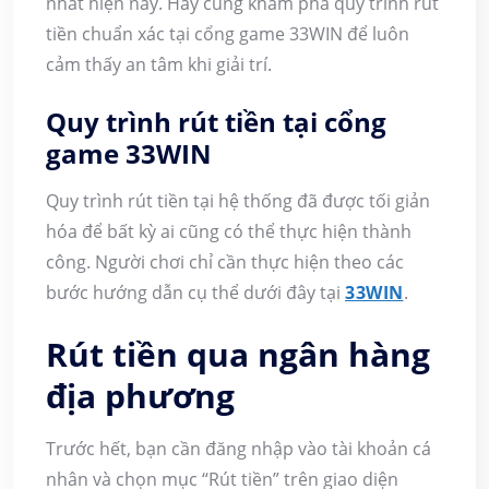
nhất hiện nay. Hãy cùng khám phá quy trình rút
tiền chuẩn xác tại cổng game 33WIN để luôn
cảm thấy an tâm khi giải trí.
Quy trình rút tiền tại cổng
game 33WIN
Quy trình rút tiền tại hệ thống đã được tối giản
hóa để bất kỳ ai cũng có thể thực hiện thành
công. Người chơi chỉ cần thực hiện theo các
bước hướng dẫn cụ thể dưới đây tại
33WIN
.
Rút tiền qua ngân hàng
địa phương
Trước hết, bạn cần đăng nhập vào tài khoản cá
nhân và chọn mục “Rút tiền” trên giao diện