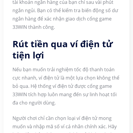
tài khoản ngân hàng của bạn chỉ sau vài phút
ngắn ngủi. Bạn có thể kiểm tra biến động số dư
ngân hàng để xác nhận giao dịch cổng game
33WIN thành công.
Rút tiền qua ví điện tử
tiện lợi
Nếu bạn muốn trải nghiệm tốc độ thanh toán
cực nhanh, ví điện tử là một lựa chọn không thể
bỏ qua. Hệ thống ví điện tử được cổng game
33WIN tích hợp luôn mang đến sự linh hoạt tối
đa cho người dùng.
Người chơi chỉ cần chọn loại ví điện tử mong
muốn và nhập mã số ví cá nhân chính xác. Hãy