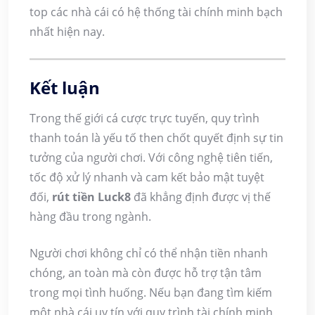
top các nhà cái có hệ thống tài chính minh bạch
nhất hiện nay.
Kết luận
Trong thế giới cá cược trực tuyến, quy trình
thanh toán là yếu tố then chốt quyết định sự tin
tưởng của người chơi. Với công nghệ tiên tiến,
tốc độ xử lý nhanh và cam kết bảo mật tuyệt
đối,
rút tiền Luck8
đã khẳng định được vị thế
hàng đầu trong ngành.
Người chơi không chỉ có thể nhận tiền nhanh
chóng, an toàn mà còn được hỗ trợ tận tâm
trong mọi tình huống. Nếu bạn đang tìm kiếm
một nhà cái uy tín với quy trình tài chính minh