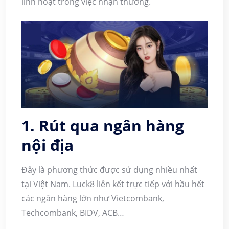
linh hoạt trong việc nhận thưởng.
1. Rút qua ngân hàng
nội địa
Đây là phương thức được sử dụng nhiều nhất
tại Việt Nam. Luck8 liên kết trực tiếp với hầu hết
các ngân hàng lớn như Vietcombank,
Techcombank, BIDV, ACB…