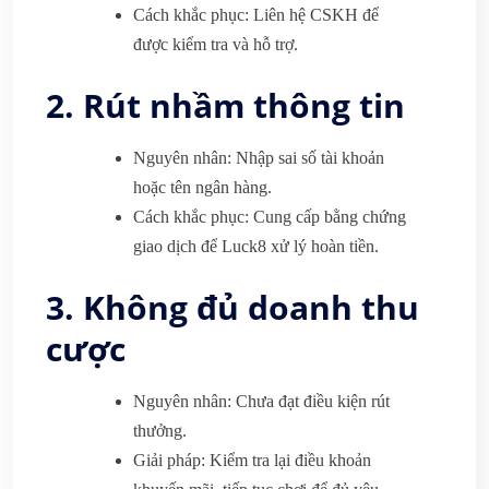
Cách khắc phục: Liên hệ CSKH để
được kiểm tra và hỗ trợ.
2. Rút nhầm thông tin
Nguyên nhân: Nhập sai số tài khoản
hoặc tên ngân hàng.
Cách khắc phục: Cung cấp bằng chứng
giao dịch để Luck8 xử lý hoàn tiền.
3. Không đủ doanh thu
cược
Nguyên nhân: Chưa đạt điều kiện rút
thưởng.
Giải pháp: Kiểm tra lại điều khoản