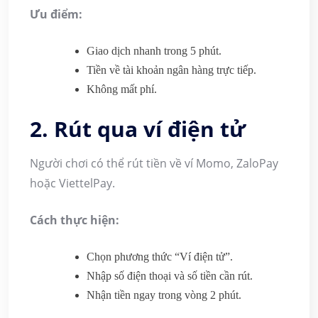
Ưu điểm:
Giao dịch nhanh trong 5 phút.
Tiền về tài khoản ngân hàng trực tiếp.
Không mất phí.
2. Rút qua ví điện tử
Người chơi có thể rút tiền về ví Momo, ZaloPay
hoặc ViettelPay.
Cách thực hiện:
Chọn phương thức “Ví điện tử”.
Nhập số điện thoại và số tiền cần rút.
Nhận tiền ngay trong vòng 2 phút.