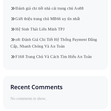
Đánh giá chi tiết nhà cái trang chủ Ao88
Giới thiệu trang chủ MB66 uy tín nhất
Hệ Sinh Thái Liên Minh TPJ
o8: Đánh Giá Chi Tiết Hệ Thống Payment Đẳng
Cấp, Nhanh Chóng Và An Toàn
F168 Trang Chủ Và Cách Tìm Hiểu An Toàn
Recent Comments
No comments to show.