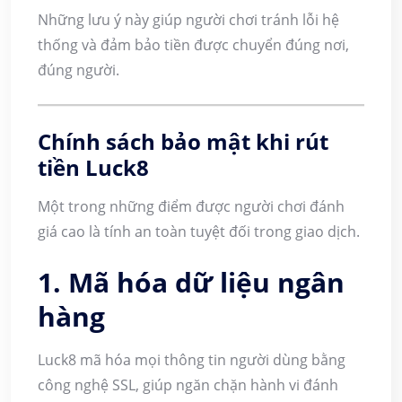
Những lưu ý này giúp người chơi tránh lỗi hệ
thống và đảm bảo tiền được chuyển đúng nơi,
đúng người.
Chính sách bảo mật khi rút
tiền Luck8
Một trong những điểm được người chơi đánh
giá cao là tính an toàn tuyệt đối trong giao dịch.
1. Mã hóa dữ liệu ngân
hàng
Luck8 mã hóa mọi thông tin người dùng bằng
công nghệ SSL, giúp ngăn chặn hành vi đánh