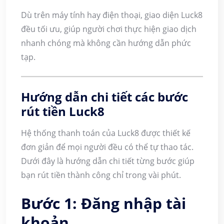
Dù trên máy tính hay điện thoại, giao diện Luck8
đều tối ưu, giúp người chơi thực hiện giao dịch
nhanh chóng mà không cần hướng dẫn phức
tạp.
Hướng dẫn chi tiết các bước
rút tiền Luck8
Hệ thống thanh toán của Luck8 được thiết kế
đơn giản để mọi người đều có thể tự thao tác.
Dưới đây là hướng dẫn chi tiết từng bước giúp
bạn rút tiền thành công chỉ trong vài phút.
Bước 1: Đăng nhập tài
khoản