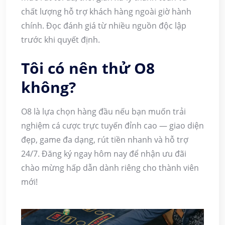
chất lượng hỗ trợ khách hàng ngoài giờ hành
chính. Đọc đánh giá từ nhiều nguồn độc lập
trước khi quyết định.
Tôi có nên thử O8
không?
O8 là lựa chọn hàng đầu nếu bạn muốn trải
nghiệm cá cược trực tuyến đỉnh cao — giao diện
đẹp, game đa dạng, rút tiền nhanh và hỗ trợ
24/7. Đăng ký ngay hôm nay để nhận ưu đãi
chào mừng hấp dẫn dành riêng cho thành viên
mới!