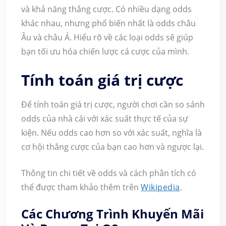
và khả năng thắng cược. Có nhiều dạng odds
khác nhau, nhưng phổ biến nhất là odds châu
Âu và châu Á. Hiểu rõ về các loại odds sẽ giúp
bạn tối ưu hóa chiến lược cá cược của mình.
Tính toán giá trị cược
Để tính toán giá trị cược, người chơi cần so sánh
odds của nhà cái với xác suất thực tế của sự
kiện. Nếu odds cao hơn so với xác suất, nghĩa là
cơ hội thắng cược của bạn cao hơn và ngược lại.
Thông tin chi tiết về odds và cách phân tích có
thể được tham khảo thêm trên
Wikipedia
.
Các Chương Trình Khuyến Mãi