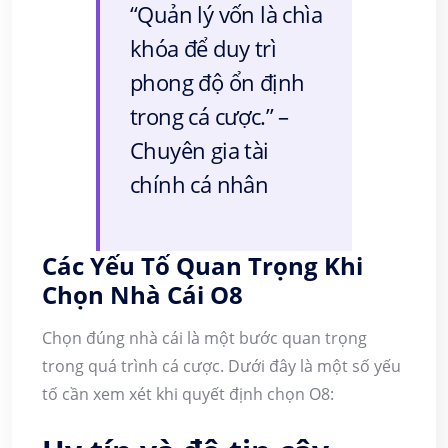
“Quản lý vốn là chìa
khóa để duy trì
phong độ ổn định
trong cá cược.” –
Chuyên gia tài
chính cá nhân
Các Yếu Tố Quan Trọng Khi
Chọn Nhà Cái O8
Chọn đúng nhà cái là một bước quan trọng
trong quá trình cá cược. Dưới đây là một số yếu
tố cần xem xét khi quyết định chọn O8: