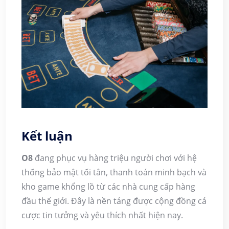
Kết luận
O8
đang phục vụ hàng triệu người chơi với hệ
thống bảo mật tối tân, thanh toán minh bạch và
kho game khổng lồ từ các nhà cung cấp hàng
đầu thế giới. Đây là nền tảng được cộng đồng cá
cược tin tưởng và yêu thích nhất hiện nay.