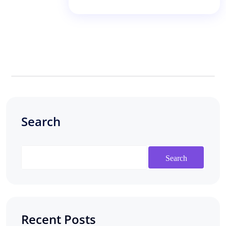
Search
Search
Recent Posts