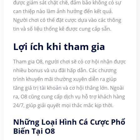
được giám sát chặt chẽ, đảm bảo không có sự
can thiệp nào làm ảnh hưởng đến kết quả.
Người chơi có thể đặt cược dựa vào các thông
tin và số liệu thống kê được cung cấp sẵn.
Lợi ích khi tham gia
Tham gia O8, người chơi sẽ có cơ hội nhận được
nhiều bonus và ưu đãi hấp dẫn. Các chương
trình khuyến mãi thường xuyên diễn ra giúp
tăng giá trị tài khoản và cơ hội thắng lớn. Ngoài
ra, O8 cũng cung cấp dịch vụ hỗ trợ khách hàng
24/7, giúp giải quyết mọi thắc mắc kịp thời.
Những Loại Hình Cá Cược Phổ
Biến Tại O8