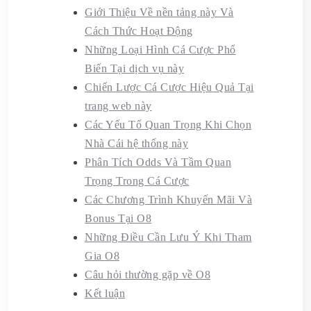
Giới Thiệu Về nền tảng này Và
Cách Thức Hoạt Động
Những Loại Hình Cá Cược Phổ
Biến Tại dịch vụ này
Chiến Lược Cá Cược Hiệu Quả Tại
trang web này
Các Yếu Tố Quan Trọng Khi Chọn
Nhà Cái hệ thống này
Phân Tích Odds Và Tầm Quan
Trọng Trong Cá Cược
Các Chương Trình Khuyến Mãi Và
Bonus Tại O8
Những Điều Cần Lưu Ý Khi Tham
Gia O8
Câu hỏi thường gặp về O8
Kết luận