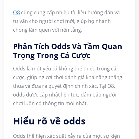
O8
cũng cung cấp nhiều tài liệu hướng dẫn và
tư vấn cho người chơi mới, giúp họ nhanh
chóng làm quen với nền tảng.
Phân Tích Odds Và Tầm Quan
Trọng Trong Cá Cược
Odds là một yếu tố không thể thiếu trong cá
cược, giúp người chơi đánh giá khả năng thắng
thua và đưa ra quyết định chính xác. Tại O8,
odds được cập nhật liên tục, đảm bảo người
chơi luôn có thông tin mới nhất.
Hiểu rõ về odds
Odds thể hiện xác suất xảy ra của một sự kiện