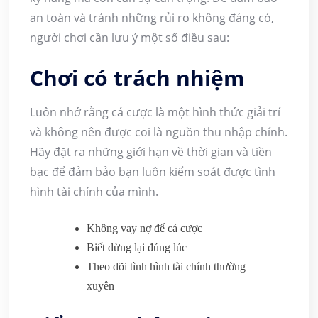
an toàn và tránh những rủi ro không đáng có,
người chơi cần lưu ý một số điều sau:
Chơi có trách nhiệm
Luôn nhớ rằng cá cược là một hình thức giải trí
và không nên được coi là nguồn thu nhập chính.
Hãy đặt ra những giới hạn về thời gian và tiền
bạc để đảm bảo bạn luôn kiểm soát được tình
hình tài chính của mình.
Không vay nợ để cá cược
Biết dừng lại đúng lúc
Theo dõi tình hình tài chính thường
xuyên