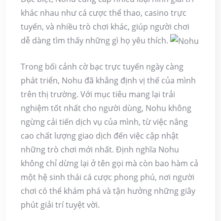
khác nhau như cá cược thể thao, casino trực
tuyến, và nhiều trò chơi khác, giúp người chơi
dễ dàng tìm thấy những gì họ yêu thích.
Trong bối cảnh cờ bạc trực tuyến ngày càng
phát triển, Nohu đã khẳng định vị thế của mình
trên thị trường. Với mục tiêu mang lại trải
nghiệm tốt nhất cho người dùng, Nohu không
ngừng cải tiến dịch vụ của mình, từ việc nâng
cao chất lượng giao dịch đến việc cập nhật
những trò chơi mới nhất. Định nghĩa Nohu
không chỉ dừng lại ở tên gọi mà còn bao hàm cả
một hệ sinh thái cá cược phong phú, nơi người
chơi có thể khám phá và tận hưởng những giây
phút giải trí tuyệt vời.