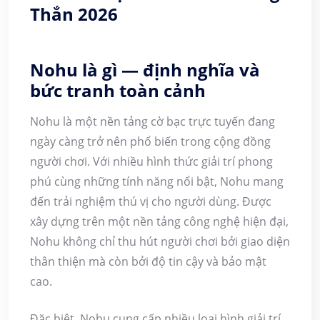
Thắn 2026
Nohu là gì — định nghĩa và
bức tranh toàn cảnh
Nohu là một nền tảng cờ bạc trực tuyến đang
ngày càng trở nên phổ biến trong cộng đồng
người chơi. Với nhiều hình thức giải trí phong
phú cùng những tính năng nổi bật, Nohu mang
đến trải nghiệm thú vị cho người dùng. Được
xây dựng trên một nền tảng công nghệ hiện đại,
Nohu không chỉ thu hút người chơi bởi giao diện
thân thiện mà còn bởi độ tin cậy và bảo mật
cao.
Đặc biệt, Nohu cung cấp nhiều loại hình giải trí