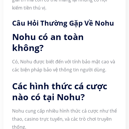
kiếm tiền thú vị.
Câu Hỏi Thường Gặp Về Nohu
Nohu có an toàn
không?
Có, Nohu được biết đến với tính bảo mật cao và
các biện pháp bảo vệ thông tin người dùng.
Các hình thức cá cược
nào có tại Nohu?
Nohu cung cấp nhiều hình thức cá cược như thể
thao, casino trực tuyến, và các trò chơi truyền
thống.