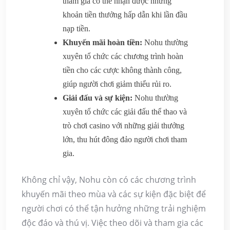
tham gia có thể nhận được những
khoản tiền thưởng hấp dẫn khi lần đầu
nạp tiền.
Khuyến mãi hoàn tiền:
Nohu thường
xuyên tổ chức các chương trình hoàn
tiền cho các cược không thành công,
giúp người chơi giảm thiểu rủi ro.
Giải đấu và sự kiện:
Nohu thường
xuyên tổ chức các giải đấu thể thao và
trò chơi casino với những giải thưởng
lớn, thu hút đông đảo người chơi tham
gia.
Không chỉ vậy, Nohu còn có các chương trình
khuyến mãi theo mùa và các sự kiện đặc biệt để
người chơi có thể tận hưởng những trải nghiệm
độc đáo và thú vị. Việc theo dõi và tham gia các