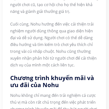
người chơi cũ, tạo cơ hội cho họ thể hiện khả
năng và giành giải thưởng giá trị.
Cuối cùng, Nohu hướng đến việc cải thiện trải
nghiệm người dùng thông qua giao diện hiện
đại và dễ sử dụng. Người chơi có thể dễ dàng
điều hướng và tìm kiếm trò chơi yêu thích chỉ
trong vài cú nhấp chuột. Nohu cũng thường
xuyên nhận phản hồi từ người chơi để cải thiện
dịch vụ của mình một cách liên tục.
Chương trình khuyến mãi và
ưu đãi của Nohu
Nohu không chỉ mang đến trải nghiệm cá cược
thú vị mà còn rất chú trọng đến việc phát triển