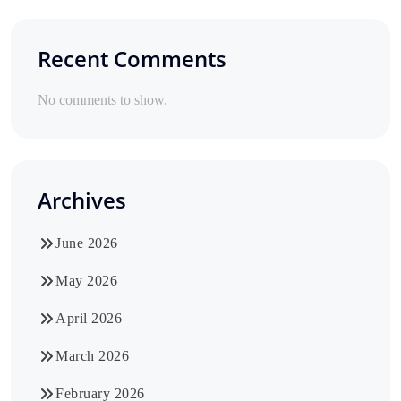
Recent Comments
No comments to show.
Archives
June 2026
May 2026
April 2026
March 2026
February 2026