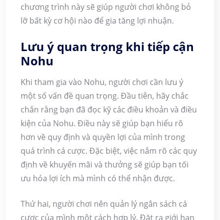
chương trình này sẽ giúp người chơi không bỏ
lỡ bất kỳ cơ hội nào để gia tăng lợi nhuận.
Lưu ý quan trọng khi tiếp cận
Nohu
Khi tham gia vào Nohu, người chơi cần lưu ý
một số vấn đề quan trọng. Đầu tiên, hãy chắc
chắn rằng bạn đã đọc kỹ các điều khoản và điều
kiện của Nohu. Điều này sẽ giúp bạn hiểu rõ
hơn về quy định và quyền lợi của mình trong
quá trình cá cược. Đặc biệt, việc nắm rõ các quy
định về khuyến mãi và thưởng sẽ giúp bạn tối
ưu hóa lợi ích mà mình có thể nhận được.
Thứ hai, người chơi nên quản lý ngân sách cá
cược của mình một cách hợp lý. Đặt ra giới hạn