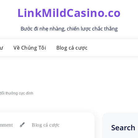
LinkMildCasino.co
Bước đi nhẹ nhàng, chiến lược chắc thắng
Tư
Về Chúng Tôi
Blog cá cược
đổi thưởng cực đỉnh
Search
mment
Blog cá cược