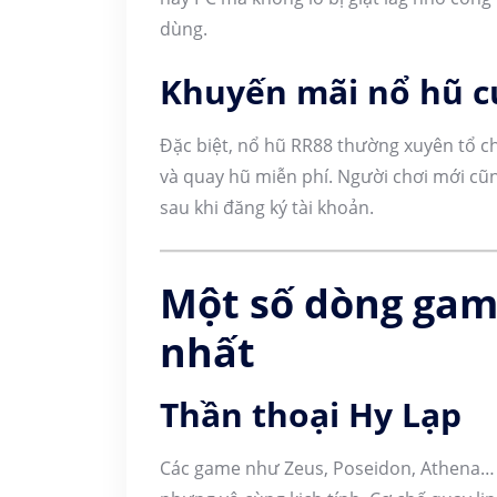
dùng.
Khuyến mãi nổ hũ c
Đặc biệt, nổ hũ RR88 thường xuyên tổ c
và quay hũ miễn phí. Người chơi mới c
sau khi đăng ký tài khoản.
Một số dòng gam
nhất
Thần thoại Hy Lạp
Các game như Zeus, Poseidon, Athena… 