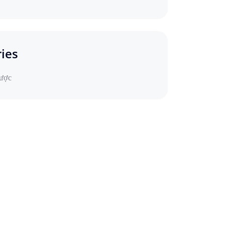
ies
cược