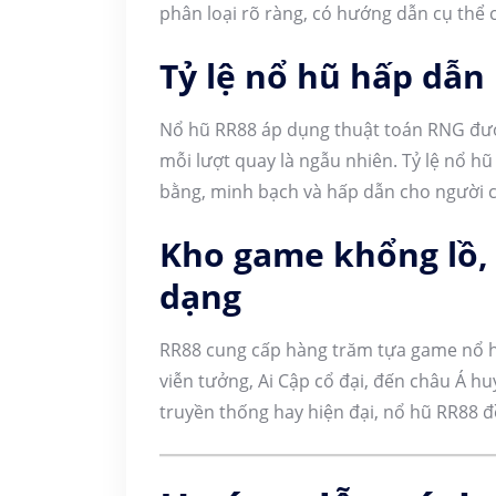
phân loại rõ ràng, có hướng dẫn cụ thể 
Tỷ lệ nổ hũ hấp dẫn
Nổ hũ RR88 áp dụng thuật toán RNG đư
mỗi lượt quay là ngẫu nhiên. Tỷ lệ nổ hũ
bằng, minh bạch và hấp dẫn cho người c
Kho game khổng lồ,
dạng
RR88 cung cấp hàng trăm tựa game nổ hũ
viễn tưởng, Ai Cập cổ đại, đến châu Á h
truyền thống hay hiện đại, nổ hũ RR88 