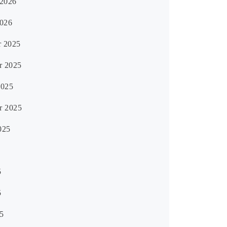
 2026
2026
 2025
r 2025
2025
r 2025
025
5
5
5