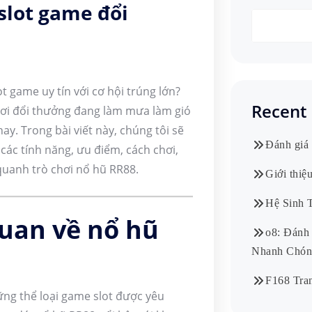
 slot game đổi
t game uy tín với cơ hội trúng lớn?
Recent 
ơi đổi thưởng đang làm mưa làm gió
ay. Trong bài viết này, chúng tôi sẽ
Đánh giá 
các tính năng, ưu điểm, cách chơi,
uanh trò chơi nổ hũ RR88.
Giới thiệ
Hệ Sinh 
quan về nổ hũ
o8: Đánh
Nhanh Chón
F168 Tra
ững thể loại game slot được yêu