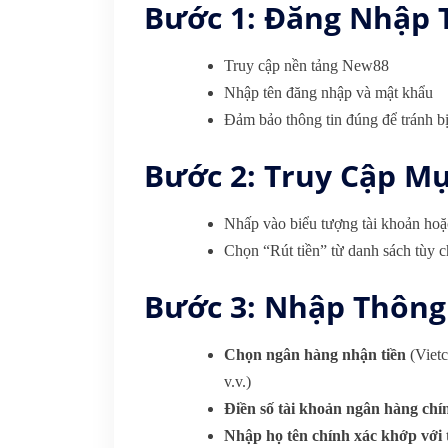
Bước 1: Đăng Nhập 
Truy cập nền tảng New88
Nhập tên đăng nhập và mật khẩu
Đảm bảo thông tin đúng để tránh bị
Bước 2: Truy Cập Mụ
Nhấp vào biểu tượng tài khoản hoặc
Chọn “Rút tiền” từ danh sách tùy 
Bước 3: Nhập Thông 
Chọn ngân hàng nhận tiền
(Viet
v.v.)
Điền số tài khoản ngân hàng chí
Nhập họ tên chính xác khớp với