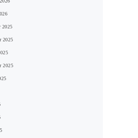
 2026
2026
 2025
r 2025
2025
r 2025
025
5
5
5