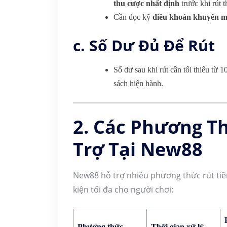
thu cược nhất định
trước khi rút 
Cần đọc kỹ
điều khoản khuyến m
c. Số Dư Đủ Để Rút
Số dư sau khi rút cần tối thiểu từ 
sách hiện hành.
2. Các Phương T
Trợ Tại New88
New88 hỗ trợ nhiều phương thức rút tiền
kiện tối đa cho người chơi:
Phương thức
Thời gian xử lý