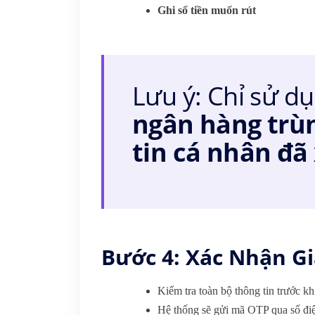
Ghi số tiền muốn rút
Lưu ý: Chỉ sử d
ngân hàng trùn
tin cá nhân đã
Bước 4: Xác Nhận Gi
Kiểm tra toàn bộ thông tin trước k
Hệ thống sẽ gửi mã OTP qua số điệ