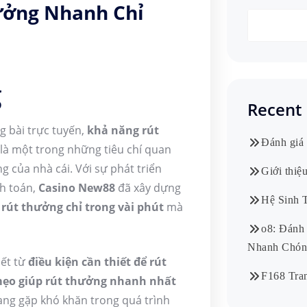
ưởng Nhanh Chỉ
g
Recent 
g bài trực tuyến,
khả năng rút
Đánh giá 
là một trong những tiêu chí quan
g của nhà cái. Với sự phát triển
Giới thiệ
h toán,
Casino New88
đã xây dựng
Hệ Sinh 
i
rút thưởng chỉ trong vài phút
mà
o8: Đánh
Nhanh Chón
iết từ
điều kiện cần thiết để rút
F168 Tra
ẹo giúp rút thưởng nhanh nhất
ang gặp khó khăn trong quá trình