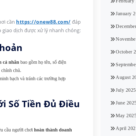
February
January 
hơi cần
https://onew88.com/
đáp
December
 giao dịch được xử lý nhanh chóng:
Novembe
Khoản
October 
n cá nhân
bao gồm họ tên, số điện
Septembe
 chính chủ.
August 2
inh bạch và tránh các trường hợp
July 2025
ới Số Tiền Đủ Điều
June 202
May 202
April 202
êu cầu người chơi
hoàn thành doanh