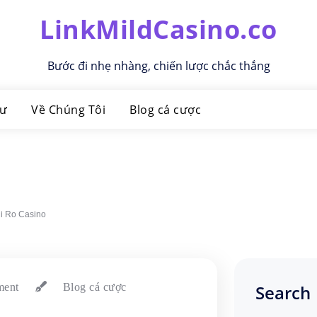
LinkMildCasino.co
Bước đi nhẹ nhàng, chiến lược chắc thắng
Tư
Về Chúng Tôi
Blog cá cược
i Ro Casino
Search
ent
Blog cá cược