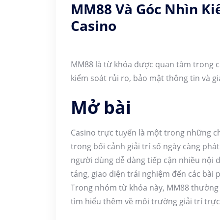
MM88 Và Góc Nhìn Kiể
Casino
MM88 là từ khóa được quan tâm trong ca
kiểm soát rủi ro, bảo mật thông tin và gi
Mở bài
Casino trực tuyến là một trong những c
trong bối cảnh giải trí số ngày càng phát 
người dùng dễ dàng tiếp cận nhiều nội 
tảng, giao diện trải nghiệm đến các bài 
Trong nhóm từ khóa này, MM88 thường 
tìm hiểu thêm về môi trường giải trí trực