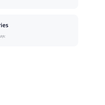
ies
cược