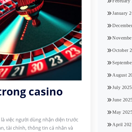
February
January 
December
Novembe
October 
Septembe
August 2
trong casino
July 2025
June 202
May 202
 là việc người dùng nhận diện trước
April 202
n, tài chính, thông tin cá nhân và