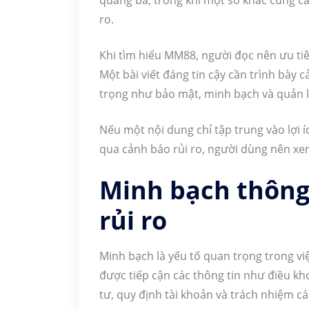
ro.
Khi tìm hiểu MM88, người đọc nên ưu ti
Một bài viết đáng tin cậy cần trình bày c
trọng như bảo mật, minh bạch và quản l
Nếu một nội dung chỉ tập trung vào lợi í
qua cảnh báo rủi ro, người dùng nên xem
Minh bạch thông 
rủi ro
Minh bạch là yếu tố quan trọng trong vi
được tiếp cận các thông tin như điều k
tư, quy định tài khoản và trách nhiệm c