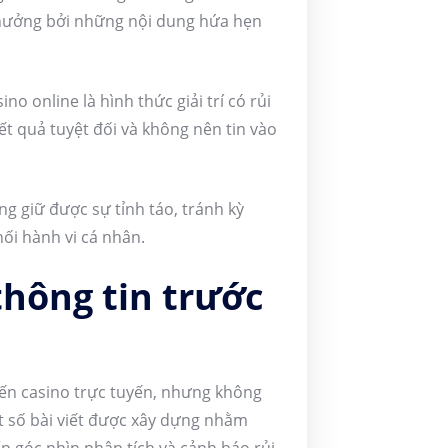
h hưởng bởi những nội dung hứa hẹn
o online là hình thức giải trí có rủi
t quả tuyệt đối và không nên tin vào
g giữ được sự tỉnh táo, tránh kỳ
hối hành vi cá nhân.
hông tin trước
 đến casino trực tuyến, nhưng không
 số bài viết được xây dựng nhằm
p góc nhìn phân tích và cảnh báo rủi