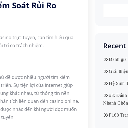
m Soát Rủi Ro
sino trực tuyến, cần tìm hiểu qua
Recent 
ải trí có trách nhiệm.
Đánh giá 
Giới thiệ
hủ đề được nhiều người tìm kiếm
Hệ Sinh 
triển. Sự tiện lợi của internet giúp
dung khác nhau, từ thông tin nền
o8: Đánh
phân tích liên quan đến casino online.
Nhanh Chón
được nhắc đến khi người đọc muốn
F168 Tra
 tuyến.