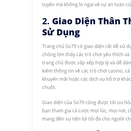
tuyến mà không lo ngại về sự an toàn c
2.
Giao Diện Thân T
Sử Dụng
Trang chủ So79 có giao diện rất dễ sử d
chóng tìm thấy các trò chơi yêu thích và
trang chủ được sắp xếp hợp lý và dễ dàn
kiếm thông tin về các trò chơi casino, c
khuyến mãi hoặc các dịch vụ hỗ trợ khác
chuột.
Giao diện của So79 cũng được tối ưu hóa
bạn tham gia cá cược mọi lúc, mọi nơi, ch
mang đến sự tiện lợi tối đa cho người ch