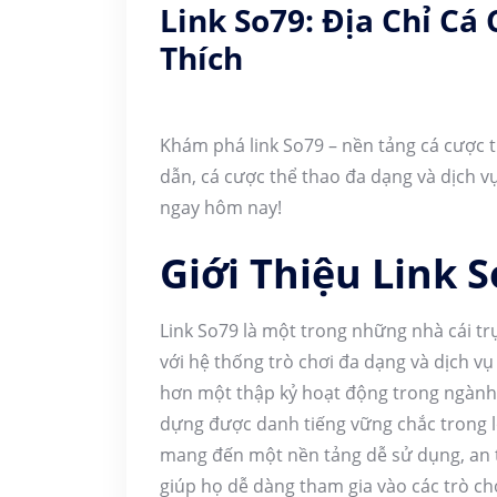
Link So79: Địa Chỉ C
Thích
Khám phá link So79 – nền tảng cá cược t
dẫn, cá cược thể thao đa dạng và dịch v
ngay hôm nay!
Giới Thiệu Link 
Link So79 là một trong những nhà cái tr
với hệ thống trò chơi đa dạng và dịch vụ 
hơn một thập kỷ hoạt động trong ngành 
dựng được danh tiếng vững chắc trong l
mang đến một nền tảng dễ sử dụng, an to
giúp họ dễ dàng tham gia vào các trò ch