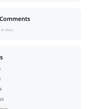
 Comments
to show.
s
6
6
6
26