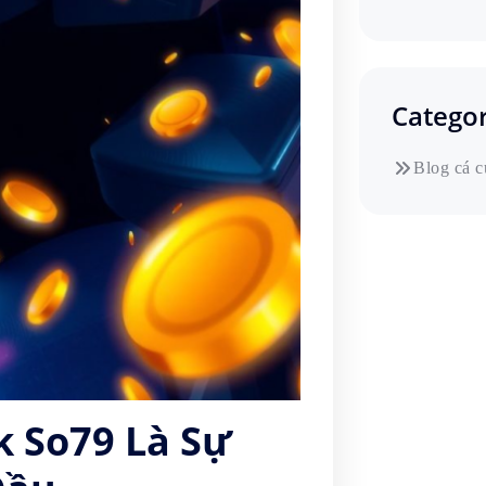
Categor
Blog cá 
k So79 Là Sự