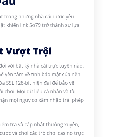
Đầu
một trong những nhà cái được yêu
ật khiến link So79 trở thành sự lựa
t Vượt Trội
ối với bất kỳ nhà cái trực tuyến nào.
thể yên tâm về tính bảo mật của nền
a SSL 128-bit hiện đại để bảo vệ
i chơi. Mọi dữ liệu cá nhân và tài
chặn mọi nguy cơ xâm nhập trái phép
iểm tra và cập nhật thường xuyên,
cược và chơi các trò chơi casino trực