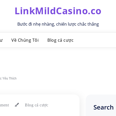
LinkMildCasino.co
Bước đi nhẹ nhàng, chiến lược chắc thắng
Tư
Về Chúng Tôi
Blog cá cược
c Yêu Thích
Search
ment
Blog cá cược