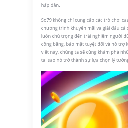
hấp dẫn.
So79 không chỉ cung cấp các trò chơi ca
chương trình khuyến mãi và giải đấu cá c
luôn chú trọng đến trải nghiệm người d
công bằng, bảo mật tuyệt đối và hỗ trợ
viết này, chúng ta sẽ cùng khám phá nh
tại sao nó trở thành sự lựa chọn lý tưởn