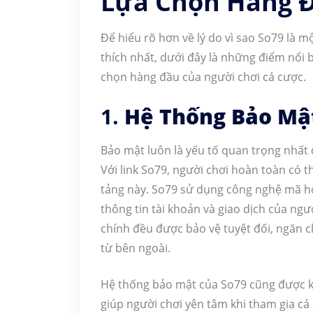
Lựa Chọn Hàng 
Để hiểu rõ hơn về lý do vì sao So79 là 
thích nhất, dưới đây là những điểm nổi b
chọn hàng đầu của người chơi cá cược.
1.
Hệ Thống Bảo Mậ
Bảo mật luôn là yếu tố quan trọng nhất đ
Với link So79, người chơi hoàn toàn có 
tảng này. So79 sử dụng công nghệ mã hó
thông tin tài khoản và giao dịch của ngườ
chính đều được bảo vệ tuyệt đối, ngăn 
từ bên ngoài.
Hệ thống bảo mật của So79 cũng được k
giúp người chơi yên tâm khi tham gia cá 