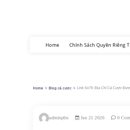
Skip
to
content
Home
Chính Sách Quyền Riêng 
>
>
Link So79: Địa Chỉ Cá Cược Đượ
Home
Blog cá cược
adminpbn
Jan 21 2026
0 Com