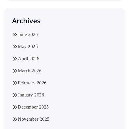
Archives
June 2026
May 2026
April 2026
March 2026
February 2026
January 2026
December 2025
November 2025