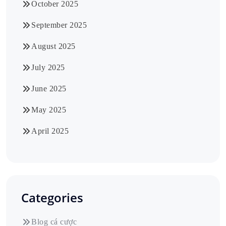
October 2025
September 2025
August 2025
July 2025
June 2025
May 2025
April 2025
Categories
Blog cá cược