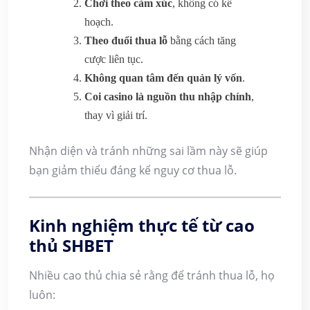
Chơi theo cảm xúc
, không có kế
hoạch.
Theo đuổi thua lỗ
bằng cách tăng
cược liên tục.
Không quan tâm đến quản lý vốn
.
Coi casino là nguồn thu nhập chính
,
thay vì giải trí.
Nhận diện và tránh những sai lầm này sẽ giúp
bạn giảm thiểu đáng kể nguy cơ thua lỗ.
Kinh nghiệm thực tế từ cao
thủ SHBET
Nhiều cao thủ chia sẻ rằng để tránh thua lỗ, họ
luôn: