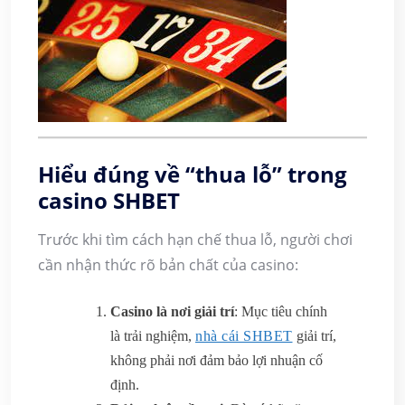
Hiểu đúng về “thua lỗ” trong
casino SHBET
Trước khi tìm cách hạn chế thua lỗ, người chơi
cần nhận thức rõ bản chất của casino:
Casino là nơi giải trí
: Mục tiêu chính
là trải nghiệm,
nhà cái SHBET
giải trí,
không phải nơi đảm bảo lợi nhuận cố
định.