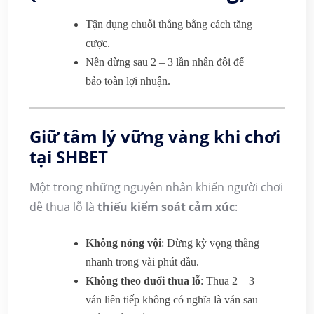
Tận dụng chuỗi thắng bằng cách tăng
cược.
Nên dừng sau 2 – 3 lần nhân đôi để
bảo toàn lợi nhuận.
Giữ tâm lý vững vàng khi chơi
tại SHBET
Một trong những nguyên nhân khiến người chơi
dễ thua lỗ là
thiếu kiểm soát cảm xúc
:
Không nóng vội
: Đừng kỳ vọng thắng
nhanh trong vài phút đầu.
Không theo đuổi thua lỗ
: Thua 2 – 3
ván liên tiếp không có nghĩa là ván sau