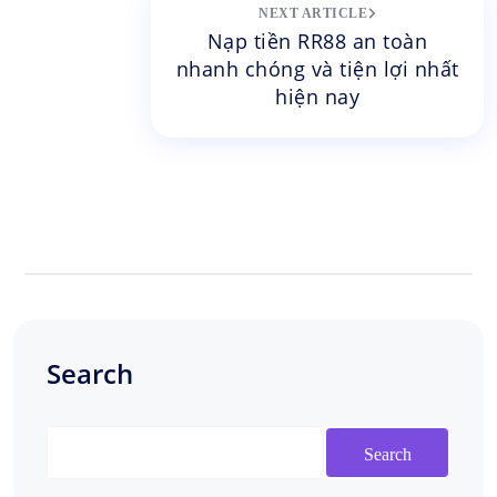
NEXT ARTICLE
Nạp tiền RR88 an toàn
nhanh chóng và tiện lợi nhất
hiện nay
Search
Search