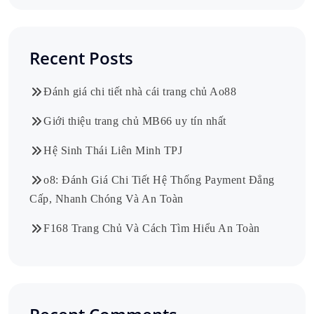
Recent Posts
Đánh giá chi tiết nhà cái trang chủ Ao88
Giới thiệu trang chủ MB66 uy tín nhất
Hệ Sinh Thái Liên Minh TPJ
o8: Đánh Giá Chi Tiết Hệ Thống Payment Đẳng
Cấp, Nhanh Chóng Và An Toàn
F168 Trang Chủ Và Cách Tìm Hiểu An Toàn