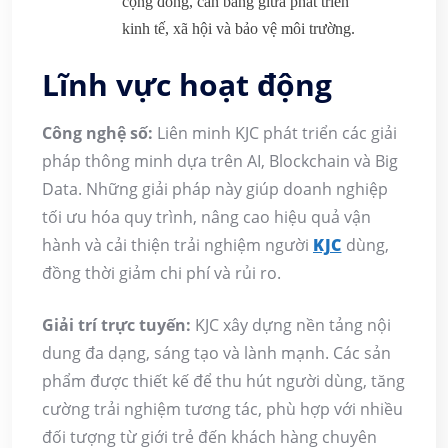
cộng đồng, cân bằng giữa phát triển
kinh tế, xã hội và bảo vệ môi trường.
Lĩnh vực hoạt động
Công nghệ số:
Liên minh KJC phát triển các giải
pháp thông minh dựa trên AI, Blockchain và Big
Data. Những giải pháp này giúp doanh nghiệp
tối ưu hóa quy trình, nâng cao hiệu quả vận
hành và cải thiện trải nghiệm người
KJC
dùng,
đồng thời giảm chi phí và rủi ro.
Giải trí trực tuyến:
KJC xây dựng nền tảng nội
dung đa dạng, sáng tạo và lành mạnh. Các sản
phẩm được thiết kế để thu hút người dùng, tăng
cường trải nghiệm tương tác, phù hợp với nhiều
đối tượng từ giới trẻ đến khách hàng chuyên