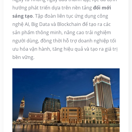
hướng phát triển dựa trên nền tảng
đổi mới
sáng tạo
. Tập đoàn liên tục ứng dụng công
nghệ AI, Big Data và Blockchain để tạo ra các
sản phẩm thông minh, nâng cao trải nghiệm
người dùng, đồng thời hỗ trợ doanh nghiệp tối
ưu hóa vận hành, tăng hiệu quả và tạo ra giá trị
bền vững.