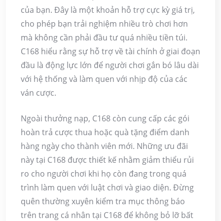
của bạn. Đây là một khoản hỗ trợ cực kỳ giá trị,
cho phép bạn trải nghiệm nhiều trò chơi hơn
mà không cần phải đầu tư quá nhiều tiền túi.
C168 hiểu rằng sự hỗ trợ về tài chính ở giai đoạn
đầu là động lực lớn để người chơi gắn bó lâu dài
với hệ thống và làm quen với nhịp độ của các
ván cược.
Ngoài thưởng nạp, C168 còn cung cấp các gói
hoàn trả cược thua hoặc quà tặng điểm danh
hàng ngày cho thành viên mới. Những ưu đãi
này tại C168 được thiết kế nhằm giảm thiểu rủi
ro cho người chơi khi họ còn đang trong quá
trình làm quen với luật chơi và giao diện. Đừng
quên thường xuyên kiểm tra mục thông báo
trên trang cá nhân tại C168 để không bỏ lỡ bất