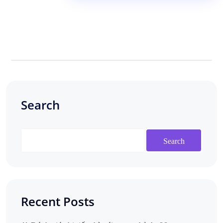
Search
Search
Recent Posts