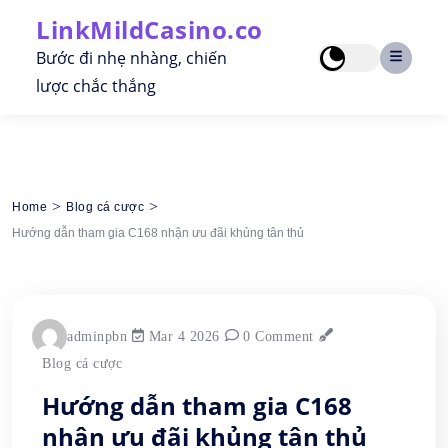
Skip
LinkMildCasino.co
to
content
Bước đi nhẹ nhàng, chiến
lược chắc thắng
>
>
Home
Blog cá cược
Hướng dẫn tham gia C168 nhận ưu đãi khủng tân thủ
adminpbn
Mar 4 2026
0 Comment
Blog cá cược
Hướng dẫn tham gia C168
nhận ưu đãi khủng tân thủ