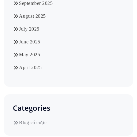
September 2025
August 2025
July 2025
June 2025
May 2025
April 2025
Categories
Blog cá cược