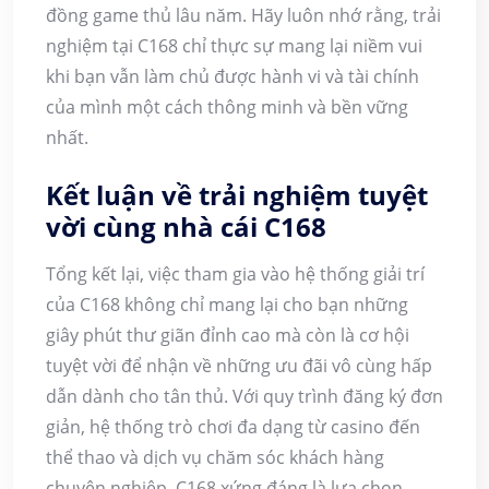
đồng game thủ lâu năm. Hãy luôn nhớ rằng, trải
nghiệm tại C168 chỉ thực sự mang lại niềm vui
khi bạn vẫn làm chủ được hành vi và tài chính
của mình một cách thông minh và bền vững
nhất.
Kết luận về trải nghiệm tuyệt
vời cùng nhà cái C168
Tổng kết lại, việc tham gia vào hệ thống giải trí
của C168 không chỉ mang lại cho bạn những
giây phút thư giãn đỉnh cao mà còn là cơ hội
tuyệt vời để nhận về những ưu đãi vô cùng hấp
dẫn dành cho tân thủ. Với quy trình đăng ký đơn
giản, hệ thống trò chơi đa dạng từ casino đến
thể thao và dịch vụ chăm sóc khách hàng
chuyên nghiệp, C168 xứng đáng là lựa chọn