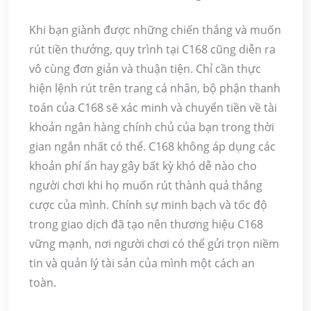
Khi bạn giành được những chiến thắng và muốn
rút tiền thưởng, quy trình tại C168 cũng diễn ra
vô cùng đơn giản và thuận tiện. Chỉ cần thực
hiện lệnh rút trên trang cá nhân, bộ phận thanh
toán của C168 sẽ xác minh và chuyển tiền về tài
khoản ngân hàng chính chủ của bạn trong thời
gian ngắn nhất có thể. C168 không áp dụng các
khoản phí ẩn hay gây bất kỳ khó dễ nào cho
người chơi khi họ muốn rút thành quả thắng
cược của mình. Chính sự minh bạch và tốc độ
trong giao dịch đã tạo nên thương hiệu C168
vững mạnh, nơi người chơi có thể gửi trọn niềm
tin và quản lý tài sản của mình một cách an
toàn.