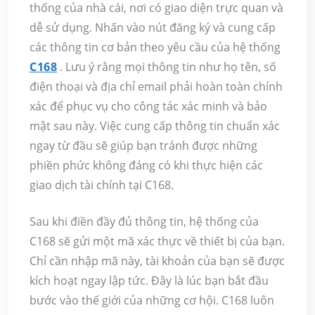
thống của nhà cái, nơi có giao diện trực quan và
dễ sử dụng. Nhấn vào nút đăng ký và cung cấp
các thông tin cơ bản theo yêu cầu của hệ thống
C168
. Lưu ý rằng mọi thông tin như họ tên, số
điện thoại và địa chỉ email phải hoàn toàn chính
xác để phục vụ cho công tác xác minh và bảo
mật sau này. Việc cung cấp thông tin chuẩn xác
ngay từ đầu sẽ giúp bạn tránh được những
phiền phức không đáng có khi thực hiện các
giao dịch tài chính tại C168.
Sau khi điền đầy đủ thông tin, hệ thống của
C168 sẽ gửi một mã xác thực về thiết bị của bạn.
Chỉ cần nhập mã này, tài khoản của bạn sẽ được
kích hoạt ngay lập tức. Đây là lúc bạn bắt đầu
bước vào thế giới của những cơ hội. C168 luôn