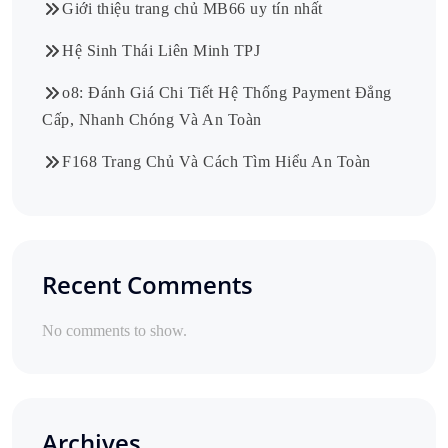
Giới thiệu trang chủ MB66 uy tín nhất
Hệ Sinh Thái Liên Minh TPJ
o8: Đánh Giá Chi Tiết Hệ Thống Payment Đẳng
Cấp, Nhanh Chóng Và An Toàn
F168 Trang Chủ Và Cách Tìm Hiểu An Toàn
Recent Comments
No comments to show.
Archives