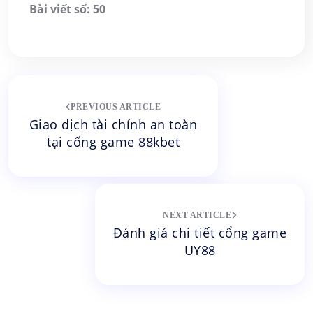
Bài viết số: 50
Post
navigation
PREVIOUS ARTICLE
Giao dịch tài chính an toàn
tại cổng game 88kbet
NEXT ARTICLE
Đánh giá chi tiết cổng game
UY88