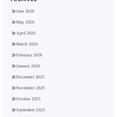
June 2026
May 2026
April 2026
March 2026
February 2026
January 2026
December 2025
November 2025
October 2025
September 2025