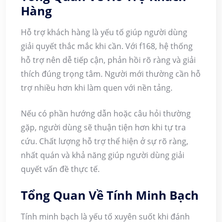
Hàng
Hỗ trợ khách hàng là yếu tố giúp người dùng
giải quyết thắc mắc khi cần. Với f168, hệ thống
hỗ trợ nên dễ tiếp cận, phản hồi rõ ràng và giải
thích đúng trọng tâm. Người mới thường cần hỗ
trợ nhiều hơn khi làm quen với nền tảng.
Nếu có phần hướng dẫn hoặc câu hỏi thường
gặp, người dùng sẽ thuận tiện hơn khi tự tra
cứu. Chất lượng hỗ trợ thể hiện ở sự rõ ràng,
nhất quán và khả năng giúp người dùng giải
quyết vấn đề thực tế.
Tổng Quan Về Tính Minh Bạch
Tính minh bạch là yếu tố xuyên suốt khi đánh