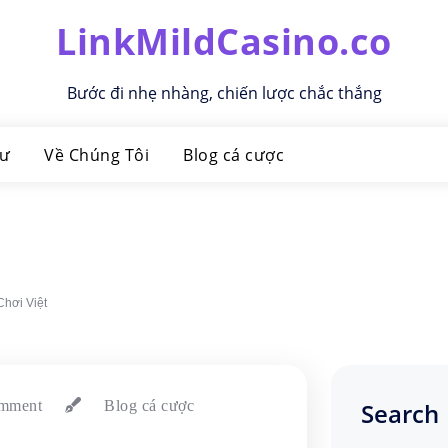
LinkMildCasino.co
Bước đi nhẹ nhàng, chiến lược chắc thắng
Tư
Về Chúng Tôi
Blog cá cược
hơi Việt
Search
mment
Blog cá cược