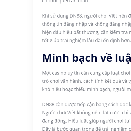
có thói quen an toàn.
Khi sử dụng DN88, người chơi Việt nên 
thông tin đăng nhập và không đăng nhập
hiện dấu hiệu bất thường, cần kiểm tra 
tốt giúp trải nghiệm lâu dài ổn định hơn.
Minh bạch về luậ
Một casino uy tín cần cung cấp luật chơi
trò chơi vận hành, cách tính kết quả và 
khó hiểu hoặc thiếu minh bạch, người mớ
DN88 cần được tiếp cận bằng cách đọc k
Người chơi Việt không nên đặt cược chỉ 
đang đông. Hiểu luật giúp người chơi tự 
Đây là bước quan trọng để trải nghiệm c