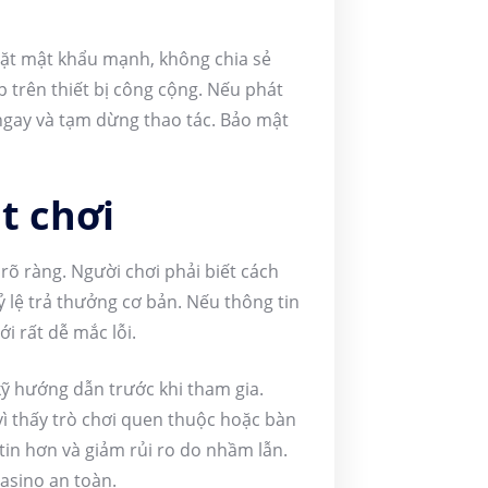
đặt mật khẩu mạnh, không chia sẻ
 trên thiết bị công cộng. Nếu phát
ngay và tạm dừng thao tác. Bảo mật
t chơi
 rõ ràng. Người chơi phải biết cách
tỷ lệ trả thưởng cơ bản. Nếu thông tin
i rất dễ mắc lỗi.
ỹ hướng dẫn trước khi tham gia.
vì thấy trò chơi quen thuộc hoặc bàn
tin hơn và giảm rủi ro do nhầm lẫn.
asino an toàn.