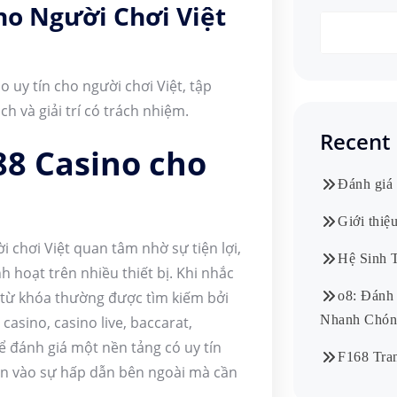
ho Người Chơi Việt
 uy tín cho người chơi Việt, tập
h và giải trí có trách nhiệm.
Recent 
88 Casino cho
Đánh giá 
Giới thiệ
 chơi Việt quan tâm nhờ sự tiện lợi,
Hệ Sinh 
h hoạt trên nhiều thiết bị. Khi nhắc
à từ khóa thường được tìm kiếm bởi
o8: Đánh
Nhanh Chón
asino, casino live, baccarat,
để đánh giá một nền tảng có uy tín
F168 Tra
ìn vào sự hấp dẫn bên ngoài mà cần