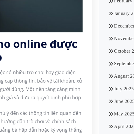
February
January 
December
Novembe
ino online được
October 
o
Septembe
iệc có nhiều trò chơi hay giao diện
August 2
g cấp thông tin, bảo vệ tài khoản, xử
rợ người dùng. Một nền tảng càng minh
July 2025
ánh giá và đưa ra quyết định phù hợp.
June 202
hú ý đến các thông tin liên quan đến
May 202
 hướng dẫn trò chơi và chính sách
April 202
 quảng bá hấp dẫn hoặc kỳ vọng thắng