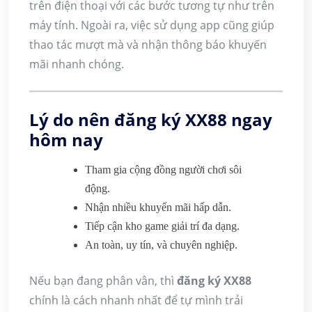
trên điện thoại với các bước tương tự như trên
máy tính. Ngoài ra, việc sử dụng app cũng giúp
thao tác mượt mà và nhận thông báo khuyến
mãi nhanh chóng.
Lý do nên đăng ký XX88 ngay
hôm nay
Tham gia cộng đồng người chơi sôi
động.
Nhận nhiều khuyến mãi hấp dẫn.
Tiếp cận kho game giải trí đa dạng.
An toàn, uy tín, và chuyên nghiệp.
Nếu bạn đang phân vân, thì
đăng ký XX88
chính là cách nhanh nhất để tự mình trải