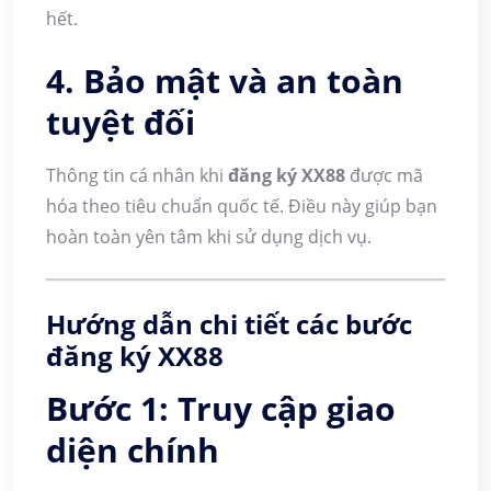
hết.
4. Bảo mật và an toàn
tuyệt đối
Thông tin cá nhân khi
đăng ký XX88
được mã
hóa theo tiêu chuẩn quốc tế. Điều này giúp bạn
hoàn toàn yên tâm khi sử dụng dịch vụ.
Hướng dẫn chi tiết các bước
đăng ký XX88
Bước 1: Truy cập giao
diện chính