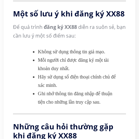
Một số lưu ý khi đăng ký XX88
Để quá trình
đăng ký XX88
diễn ra suôn sẻ, bạn
cần lưu ý một số điểm sau:
Không sử dụng thông tin giả mạo.
Mỗi người chỉ được đăng ký một tài
khoản duy nhất.
Hãy sử dụng số điện thoại chính chủ để
xác minh.
Ghi nhớ thông tin đăng nhập để thuận
tiện cho những lần truy cập sau.
Những câu hỏi thường gặp
khi đăng ký XX88