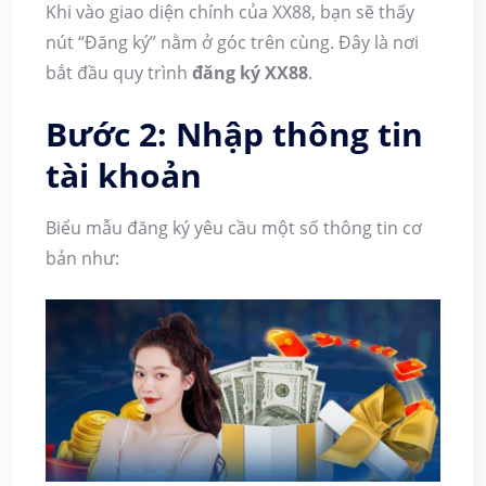
Khi vào giao diện chính của XX88, bạn sẽ thấy
nút “Đăng ký” nằm ở góc trên cùng. Đây là nơi
bắt đầu quy trình
đăng ký XX88
.
Bước 2: Nhập thông tin
tài khoản
Biểu mẫu đăng ký yêu cầu một số thông tin cơ
bản như: