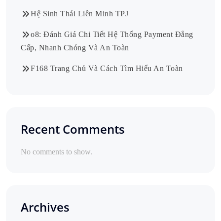
Hệ Sinh Thái Liên Minh TPJ
o8: Đánh Giá Chi Tiết Hệ Thống Payment Đẳng
Cấp, Nhanh Chóng Và An Toàn
F168 Trang Chủ Và Cách Tìm Hiểu An Toàn
Recent Comments
No comments to show.
Archives