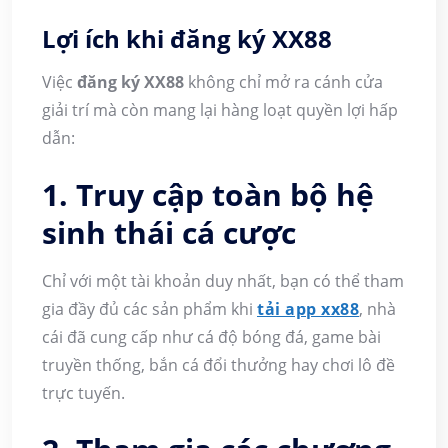
Lợi ích khi đăng ký XX88
Việc
đăng ký XX88
không chỉ mở ra cánh cửa
giải trí mà còn mang lại hàng loạt quyền lợi hấp
dẫn:
1. Truy cập toàn bộ hệ
sinh thái cá cược
Chỉ với một tài khoản duy nhất, bạn có thể tham
gia đầy đủ các sản phẩm khi
tải app xx88
, nhà
cái đã cung cấp như cá độ bóng đá, game bài
truyền thống, bắn cá đổi thưởng hay chơi lô đề
trực tuyến.