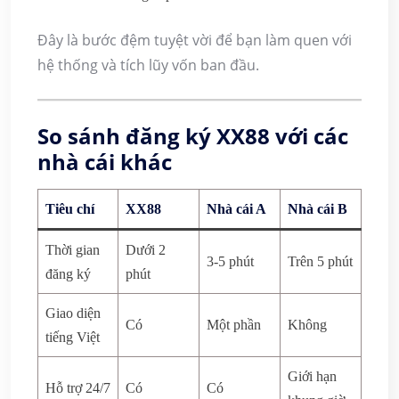
Đây là bước đệm tuyệt vời để bạn làm quen với
hệ thống và tích lũy vốn ban đầu.
So sánh đăng ký XX88 với các
nhà cái khác
Tiêu chí
XX88
Nhà cái A
Nhà cái B
Thời gian
Dưới 2
3-5 phút
Trên 5 phút
đăng ký
phút
Giao diện
Có
Một phần
Không
tiếng Việt
Giới hạn
Hỗ trợ 24/7
Có
Có