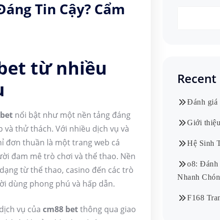
Đáng Tin Cậy? Cẩm
et từ nhiều
Recent 
u
Đánh giá 
bet
nổi bật như một nền tảng đáng
Giới thiệ
p và thử thách. Với nhiều dịch vụ và
ỉ đơn thuần là một trang web cá
Hệ Sinh 
ười đam mê trò chơi và thể thao. Nền
o8: Đánh
dạng từ thể thao, casino đến các trò
Nhanh Chón
gười dùng phong phú và hấp dẫn.
F168 Tra
 dịch vụ của
cm88 bet
thông qua giao