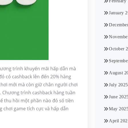
February
January 
December
Novembe
October 
Septembe
hương trình khuyến mãi hấp dẫn mà
August 2
đó có cashback lên đến 20% hàng
chơi mới mà còn giữ chân người chơi
July 2025
bên. Chương trình cashback hàng tuần
June 202
hể thu hồi một phần nào đó số tiền
g chơi game tích cực và hấp dẫn
May 202
April 202