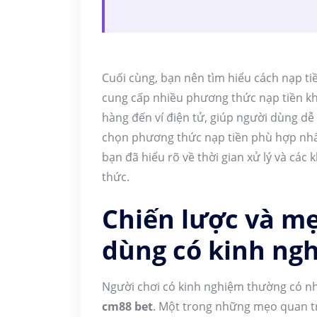
Cuối cùng, bạn nên tìm hiểu cách nạp ti
cung cấp nhiều phương thức nạp tiền k
hàng đến ví điện tử, giúp người dùng dễ
chọn phương thức nạp tiền phù hợp nhấ
bạn đã hiểu rõ về thời gian xử lý và cá
thức.
Chiến lược và m
dùng có kinh ng
Người chơi có kinh nghiệm thường có nh
cm88 bet
. Một trong những mẹo quan trọ