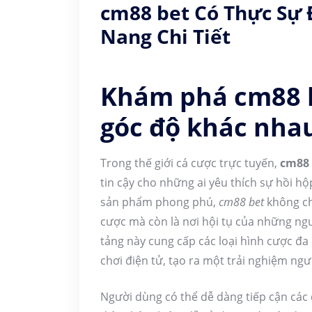
cm88 bet Có Thực Sự 
Nang Chi Tiết
Khám phá cm88 b
góc độ khác nha
Trong thế giới cá cược trực tuyến,
cm88 
tin cậy cho những ai yêu thích sự hồi hộ
sản phẩm phong phú,
cm88 bet
không ch
cược mà còn là nơi hội tụ của những ng
tảng này cung cấp các loại hình cược đa 
chơi điện tử, tạo ra một trải nghiệm n
Người dùng có thể dễ dàng tiếp cận các