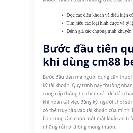
Đọc các điều khoản và điều kiện c
Tìm hiểu các loại hình cược và tỷ l
Đánh giá các chương trình khuyến 
Bước đầu tiên q
khi dùng cm88 b
Bước đầu tiên mà người dùng cần thực h
ký tài khoản. Quy trình này thường nha
cung cấp thông tin chính xác để đảm bả
khi hoàn tất việc đăng ký, người chơi s
có thể truy cập vào tài khoản của mình. 
bạn cũng cần chọn một mật khẩu an toàn
những rủi ro không mong muốn.