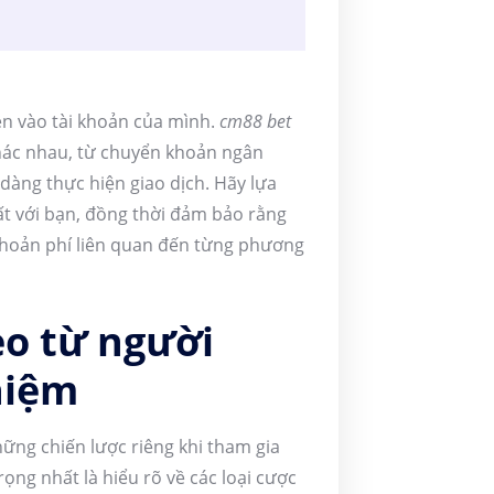
ền vào tài khoản của mình.
cm88 bet
hác nhau, từ chuyển khoản ngân
 dàng thực hiện giao dịch. Hãy lựa
t với bạn, đồng thời đảm bảo rằng
c khoản phí liên quan đến từng phương
ẹo từ người
hiệm
ững chiến lược riêng khi tham gia
ng nhất là hiểu rõ về các loại cược