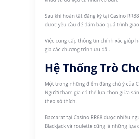
Sau khi hoàn tất đăng ký tại Casino RR8
được yêu cầu để đảm bảo quá trình giao 
Việc cung cấp thông tin chính xác giúp h
gia các chương trình ưu đãi.
Hệ Thống Trò Ch
Một trong những điểm đáng chú ý của Ca
Người tham gia có thể lựa chọn giữa sản
theo sở thích.
Baccarat tại Casino RR88 được nhiều ngư
Blackjack và roulette cũng là những lựa