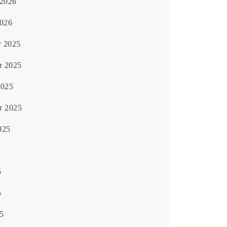
 2026
2026
 2025
r 2025
2025
r 2025
025
5
5
5