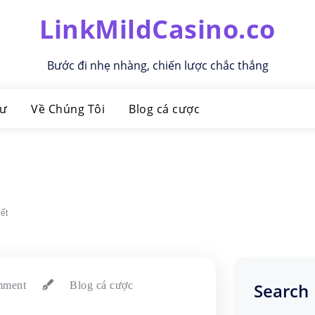
LinkMildCasino.co
Bước đi nhẹ nhàng, chiến lược chắc thắng
Tư
Về Chúng Tôi
Blog cá cược
ết
Search
mment
Blog cá cược