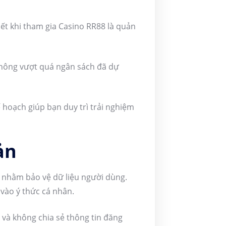
ết khi tham gia Casino RR88 là quản
 không vượt quá ngân sách đã dự
 hoạch giúp bạn duy trì trải nghiệm
ản
nhằm bảo vệ dữ liệu người dùng.
vào ý thức cá nhân.
và không chia sẻ thông tin đăng