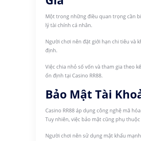
Gia
Một trong những điều quan trọng cần bi
lý tài chính cá nhân.
Người chơi nên đặt giới hạn chi tiêu và
định.
Việc chia nhỏ số vốn và tham gia theo kế
ổn định tại Casino RR88.
Bảo Mật Tài Kho
Casino RR88 áp dụng công nghệ mã hóa 
Tuy nhiên, việc bảo mật cũng phụ thuộc 
Người chơi nên sử dụng mật khẩu mạnh 