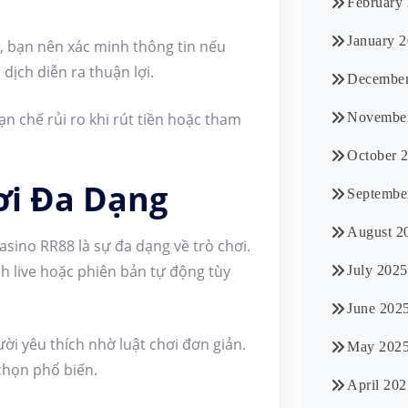
February
January 
8, bạn nên xác minh thông tin nếu
dịch diễn ra thuận lợi.
December
ạn chế rủi ro khi rút tiền hoặc tham
Novembe
October 
ơi Đa Dạng
Septembe
August 2
sino RR88 là sự đa dạng về trò chơi.
h live hoặc phiên bản tự động tùy
July 2025
June 202
ời yêu thích nhờ luật chơi đơn giản.
May 202
 chọn phổ biến.
April 202