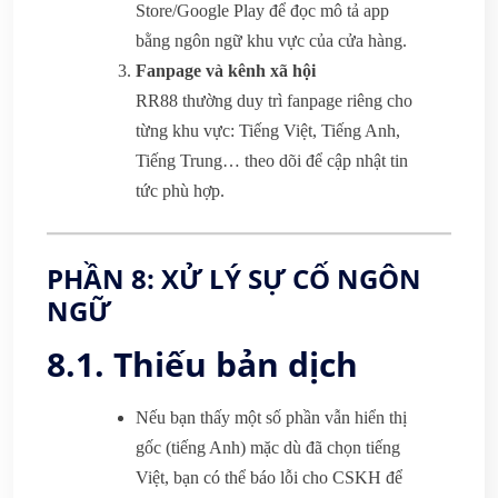
Store/Google Play để đọc mô tả app
bằng ngôn ngữ khu vực của cửa hàng.
Fanpage và kênh xã hội
RR88 thường duy trì fanpage riêng cho
từng khu vực: Tiếng Việt, Tiếng Anh,
Tiếng Trung… theo dõi để cập nhật tin
tức phù hợp.
PHẦN 8: XỬ LÝ SỰ CỐ NGÔN
NGỮ
8.1. Thiếu bản dịch
Nếu bạn thấy một số phần vẫn hiển thị
gốc (tiếng Anh) mặc dù đã chọn tiếng
Việt, bạn có thể báo lỗi cho CSKH để