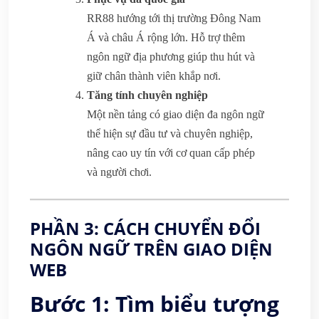
RR88 hướng tới thị trường Đông Nam
Á và châu Á rộng lớn. Hỗ trợ thêm
ngôn ngữ địa phương giúp thu hút và
giữ chân thành viên khắp nơi.
Tăng tính chuyên nghiệp
Một nền tảng có giao diện đa ngôn ngữ
thể hiện sự đầu tư và chuyên nghiệp,
nâng cao uy tín với cơ quan cấp phép
và người chơi.
PHẦN 3: CÁCH CHUYỂN ĐỔI
NGÔN NGỮ TRÊN GIAO DIỆN
WEB
Bước 1: Tìm biểu tượng