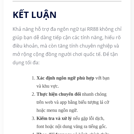
KẾT LUẬN
Khả năng hỗ trợ đa ngôn ngữ tại RR88 không chỉ
giúp bạn dễ dàng tiếp cận các tính năng, hiểu rõ
điều khoản, mà còn tăng tính chuyên nghiệp và
mở rộng cộng đồng người chơi quốc tế. Để tận
dụng tối đa:
Xác định ngôn ngữ phù hợp
với bạn
và khu vực.
Thực hiện chuyển đổi
nhanh chóng
trên web và app bằng biểu tượng lá cờ
hoặc menu ngôn ngữ.
Kiểm tra và xử lý
nếu gặp lỗi dịch,
font hoặc nội dung văng ra tiếng gốc.