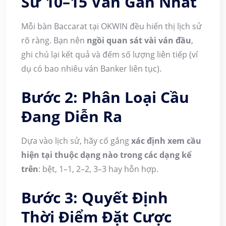
Sử 10–15 Ván Gần Nhất
Mỗi bàn Baccarat tại OKWIN đều hiển thị lịch sử
rõ ràng. Bạn nên
ngồi quan sát vài ván đầu
,
ghi chú lại kết quả và đếm số lượng liên tiếp (ví
dụ có bao nhiêu ván Banker liên tục).
Bước 2: Phân Loại Cầu
Đang Diễn Ra
Dựa vào lịch sử, hãy cố gắng
xác định xem cầu
hiện tại thuộc dạng nào trong các dạng kể
trên
: bệt, 1–1, 2–2, 3–3 hay hỗn hợp.
Bước 3: Quyết Định
Thời Điểm Đặt Cược