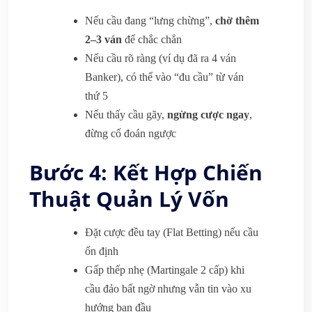
Nếu cầu đang “lưng chừng”,
chờ thêm
2–3 ván
để chắc chắn
Nếu cầu rõ ràng (ví dụ đã ra 4 ván
Banker), có thể vào “đu cầu” từ ván
thứ 5
Nếu thấy cầu gãy,
ngừng cược ngay
,
đừng cố đoán ngược
Bước 4: Kết Hợp Chiến
Thuật Quản Lý Vốn
Đặt cược đều tay (Flat Betting) nếu cầu
ổn định
Gấp thếp nhẹ (Martingale 2 cấp) khi
cầu đảo bất ngờ nhưng vẫn tin vào xu
hướng ban đầu