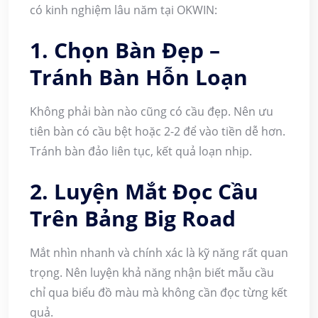
có kinh nghiệm lâu năm tại OKWIN:
1. Chọn Bàn Đẹp –
Tránh Bàn Hỗn Loạn
Không phải bàn nào cũng có cầu đẹp. Nên ưu
tiên bàn có cầu bệt hoặc 2-2 để vào tiền dễ hơn.
Tránh bàn đảo liên tục, kết quả loạn nhịp.
2. Luyện Mắt Đọc Cầu
Trên Bảng Big Road
Mắt nhìn nhanh và chính xác là kỹ năng rất quan
trọng. Nên luyện khả năng nhận biết mẫu cầu
chỉ qua biểu đồ màu mà không cần đọc từng kết
quả.