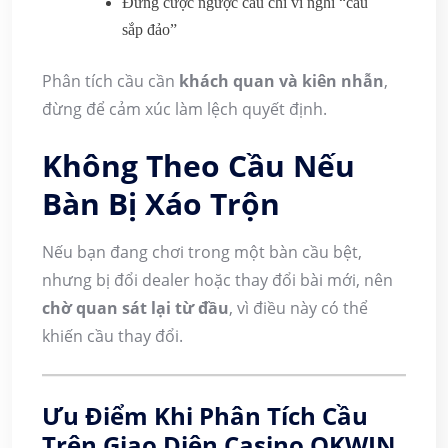
Đừng cược ngược cầu chỉ vì nghĩ “cầu
sắp đảo”
Phân tích cầu cần
khách quan và kiên nhẫn
,
đừng để cảm xúc làm lệch quyết định.
Không Theo Cầu Nếu
Bàn Bị Xáo Trộn
Nếu bạn đang chơi trong một bàn cầu bệt,
nhưng bị đổi dealer hoặc thay đổi bài mới, nên
chờ quan sát lại từ đầu
, vì điều này có thể
khiến cầu thay đổi.
Ưu Điểm Khi Phân Tích Cầu
Trên Giao Diện Casino OKWIN