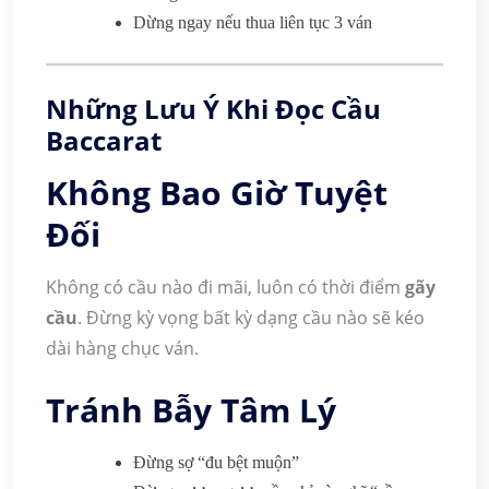
Dừng ngay nếu thua liên tục 3 ván
Những Lưu Ý Khi Đọc Cầu
Baccarat
Không Bao Giờ Tuyệt
Đối
Không có cầu nào đi mãi, luôn có thời điểm
gãy
cầu
. Đừng kỳ vọng bất kỳ dạng cầu nào sẽ kéo
dài hàng chục ván.
Tránh Bẫy Tâm Lý
Đừng sợ “đu bệt muộn”