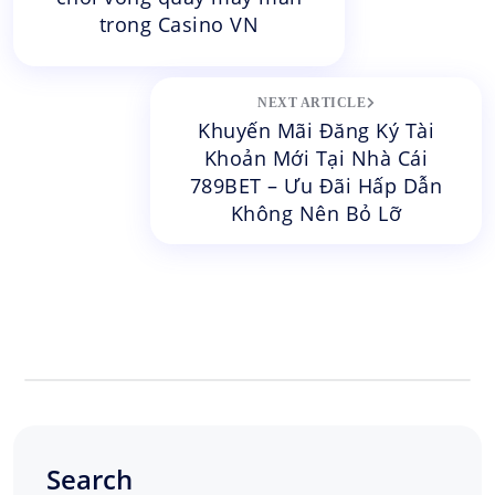
trong Casino VN
NEXT ARTICLE
Khuyến Mãi Đăng Ký Tài
Khoản Mới Tại Nhà Cái
789BET – Ưu Đãi Hấp Dẫn
Không Nên Bỏ Lỡ
Search