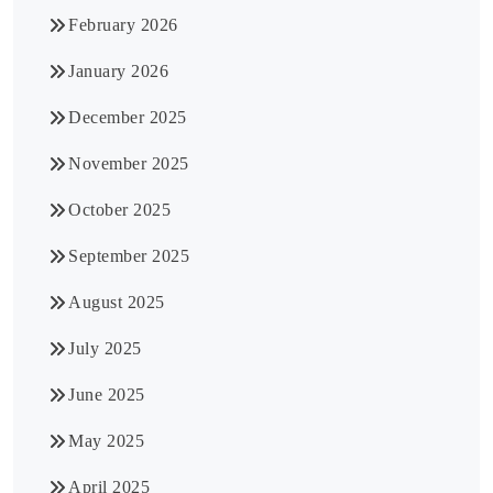
February 2026
January 2026
December 2025
November 2025
October 2025
September 2025
August 2025
July 2025
June 2025
May 2025
April 2025