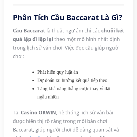
Phân Tích Cầu Baccarat Là Gì?
Cầu Baccarat
là thuật ngữ ám chỉ các
chuỗi kết
quả lặp đi lặp lại
theo một mô hình nhất định
trong lịch sử ván chơi. Việc đọc cầu giúp người
chơi:
Phát hiện quy luật ẩn
Dự đoán xu hướng kết quả tiếp theo
Tăng khả năng thắng cược thay vì đặt
ngẫu nhiên
Tại
Casino OKWIN
, hệ thống lịch sử ván bài
được hiển thị rõ ràng trong mỗi bàn chơi
Baccarat, giúp người chơi dễ dàng quan sát và