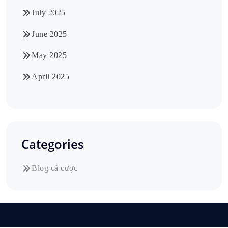
July 2025
June 2025
May 2025
April 2025
Categories
Blog cá cược