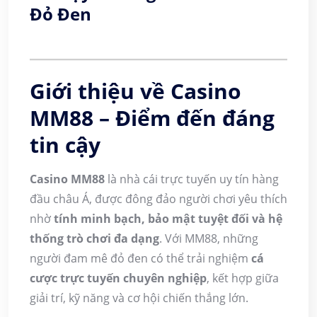
Đỏ Đen
Giới thiệu về Casino
MM88 – Điểm đến đáng
tin cậy
Casino MM88
là nhà cái trực tuyến uy tín hàng
đầu châu Á, được đông đảo người chơi yêu thích
nhờ
tính minh bạch, bảo mật tuyệt đối và hệ
thống trò chơi đa dạng
. Với MM88, những
người đam mê đỏ đen có thể trải nghiệm
cá
cược trực tuyến chuyên nghiệp
, kết hợp giữa
giải trí, kỹ năng và cơ hội chiến thắng lớn.