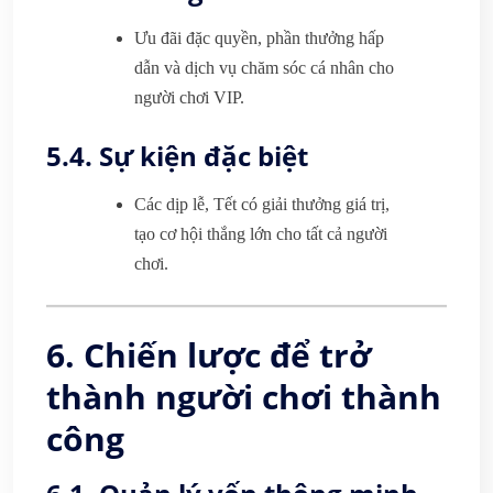
Ưu đãi đặc quyền, phần thưởng hấp
dẫn và dịch vụ chăm sóc cá nhân cho
người chơi VIP.
5.4. Sự kiện đặc biệt
Các dịp lễ, Tết có giải thưởng giá trị,
tạo cơ hội thắng lớn cho tất cả người
chơi.
6. Chiến lược để trở
thành người chơi thành
công