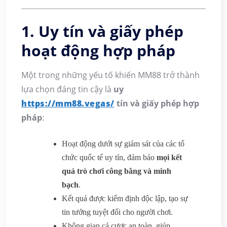
1. Uy tín và giấy phép
hoạt động hợp pháp
Một trong những yếu tố khiến MM88 trở thành
lựa chọn đáng tin cậy là
uy
https://mm88.vegas/
tín và giấy phép hợp
pháp
:
Hoạt động dưới sự giám sát của các tổ
chức quốc tế uy tín, đảm bảo
mọi kết
quả trò chơi công bằng và minh
bạch
.
Kết quả được kiểm định độc lập, tạo sự
tin tưởng tuyệt đối cho người chơi.
Không gian cá cược an toàn, giúp