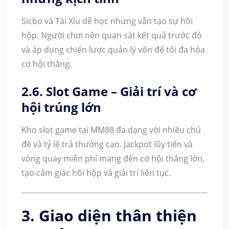
Sicbo và Tài Xỉu dễ học nhưng vẫn tạo sự hồi
hộp. Người chơi nên quan sát kết quả trước đó
và áp dụng chiến lược quản lý vốn để tối đa hóa
cơ hội thắng.
2.6. Slot Game – Giải trí và cơ
hội trúng lớn
Kho slot game tại MM88 đa dạng với nhiều chủ
đề và tỷ lệ trả thưởng cao. Jackpot lũy tiến và
vòng quay miễn phí mang đến cơ hội thắng lớn,
tạo cảm giác hồi hộp và giải trí liên tục.
3. Giao diện thân thiện