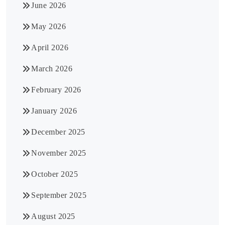
June 2026
May 2026
April 2026
March 2026
February 2026
January 2026
December 2025
November 2025
October 2025
September 2025
August 2025