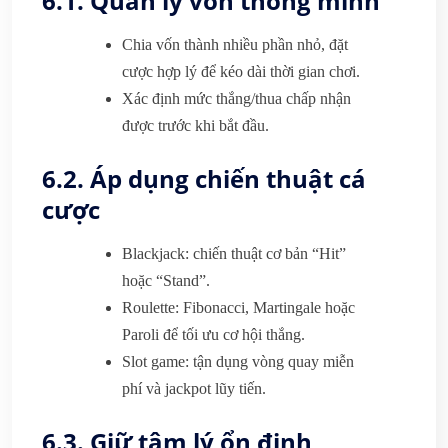
6.1. Quản lý vốn thông minh
Chia vốn thành nhiều phần nhỏ, đặt
cược hợp lý để kéo dài thời gian chơi.
Xác định mức thắng/thua chấp nhận
được trước khi bắt đầu.
6.2. Áp dụng chiến thuật cá
cược
Blackjack: chiến thuật cơ bản “Hit”
hoặc “Stand”.
Roulette: Fibonacci, Martingale hoặc
Paroli để tối ưu cơ hội thắng.
Slot game: tận dụng vòng quay miễn
phí và jackpot lũy tiến.
6.3. Giữ tâm lý ổn định