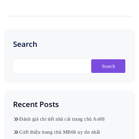
Search
Search
Recent Posts
Đánh giá chi tiết nhà cái trang chủ Ao88
Giới thiệu trang chủ MB66 uy tín nhất