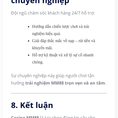
chuyên nghiệp
Đội ngũ chăm sóc khách hàng 24/7 hỗ trợ:
Hướng dẫn chiến lược chơi và trải
nghiệm hiệu quả.
Giải đáp thắc mắc về nạp – rút tiền và
khuyến mãi.
Hỗ trợ kỹ thuật và xử lý sự cố nhanh
chóng.
Sự chuyên nghiệp này giúp người chơi tận
hưởng
trải nghiệm MM88 trọn vẹn và an tâm
.
8. Kết luận
Casino MM88
là lựa chọn đáng tin cậy cho