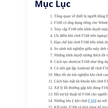
Mục Lục
Tổng quan về thiết bị người dùng 
F168 có ứng dụng riêng cho Win
Truy cập F168 trên trình duyệt máy
Ưu điểm khi chơi F168 trên laptop
Hạn chế khi chơi F168 trên trình d
So sánh trải nghiệm giữa máy tính v
Những trình duyệt tương thích tốt 
Cách tạo shortcut F168 như ứng 
Có nên giả lập Android để chơi F16
Mẹo tối ưu trải nghiệm khi chơi ca
Cách bảo mật tài khoản khi chơi F1
Xử lý lỗi thường gặp khi dùng F168
Hỗ trợ kỹ thuật từ F168 cho người
Những lưu ý khi chơi
F168
tại nơi
Kết luận: F168 và khả năng hỗ trợ 