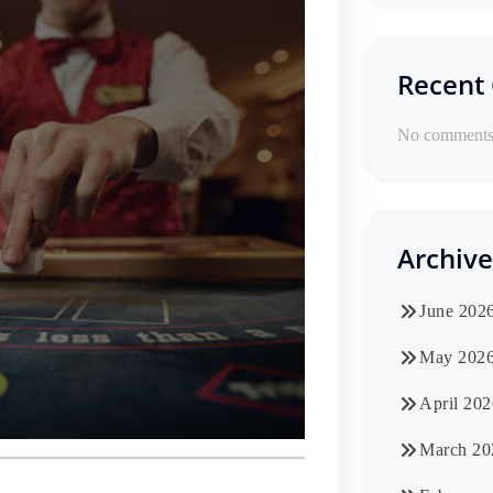
Recent
No comments 
Archive
June 202
May 202
April 202
March 20