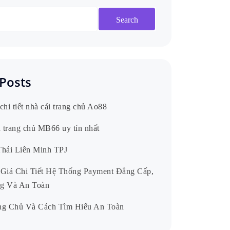
Search
Posts
chi tiết nhà cái trang chủ Ao88
u trang chủ MB66 uy tín nhất
Thái Liên Minh TPJ
 Giá Chi Tiết Hệ Thống Payment Đẳng Cấp,
g Và An Toàn
ng Chủ Và Cách Tìm Hiểu An Toàn