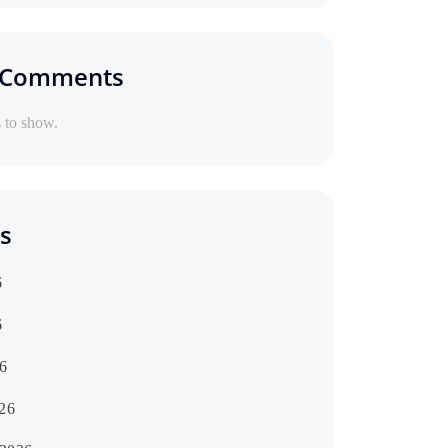
 Comments
to show.
s
6
6
6
26