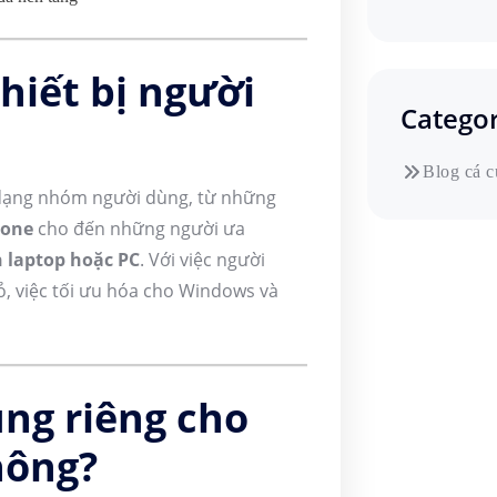
hiết bị người
Categor
Blog cá 
 dạng nhóm người dùng, từ những
hone
cho đến những người ưa
n laptop hoặc PC
. Với việc người
ỏ, việc tối ưu hóa cho Windows và
ụng riêng cho
hông?