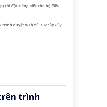
) cài đặt riêng biệt cho hệ điều
ng
trình duyệt web
để truy cập đầy
trên trình