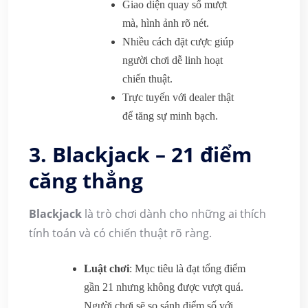
Giao diện quay số mượt
mà, hình ảnh rõ nét.
Nhiều cách đặt cược giúp
người chơi dễ linh hoạt
chiến thuật.
Trực tuyến với dealer thật
để tăng sự minh bạch.
3. Blackjack – 21 điểm
căng thẳng
Blackjack
là trò chơi dành cho những ai thích
tính toán và có chiến thuật rõ ràng.
Luật chơi
: Mục tiêu là đạt tổng điểm
gần 21 nhưng không được vượt quá.
Người chơi sẽ so sánh điểm số với