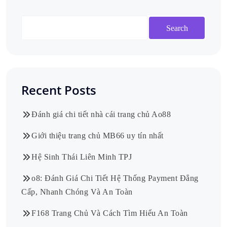
Search
Recent Posts
Đánh giá chi tiết nhà cái trang chủ Ao88
Giới thiệu trang chủ MB66 uy tín nhất
Hệ Sinh Thái Liên Minh TPJ
o8: Đánh Giá Chi Tiết Hệ Thống Payment Đẳng
Cấp, Nhanh Chóng Và An Toàn
F168 Trang Chủ Và Cách Tìm Hiểu An Toàn