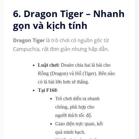
6. Dragon Tiger – Nhanh
gọn và kịch tính
Dragon Tiger
là trò chơi có nguồn gốc từ
Campuchia, rất đơn giản nhưng hấp dẫn.
Luật chơi
: Dealer chia hai lá bài cho
Rồng (Dragon) và Hổ (Tiger). Bên nào
có lá bài lớn hơn sẽ thắng.
Tại F168
:
Trò chơi diễn ra nhanh
chóng, phù hợp cho
người thích tốc độ.
Giao diện trực quan, kết
quả minh bạch.