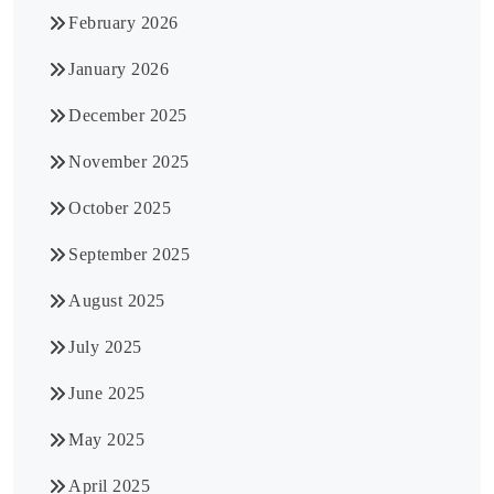
February 2026
January 2026
December 2025
November 2025
October 2025
September 2025
August 2025
July 2025
June 2025
May 2025
April 2025