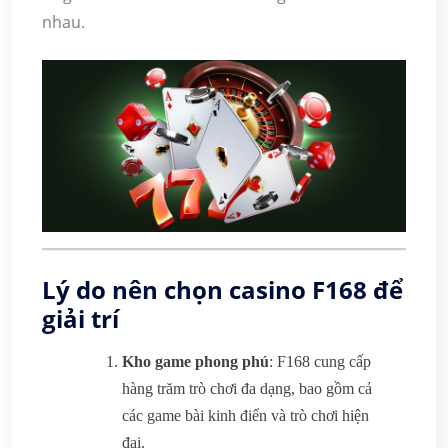
nhau.
Lý do nên chọn casino F168 để
giải trí
Kho game phong phú
: F168 cung cấp
hàng trăm trò chơi đa dạng, bao gồm cả
các game bài kinh điển và trò chơi hiện
đại.