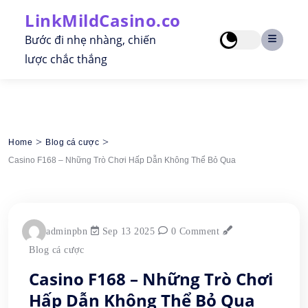
Skip
LinkMildCasino.co
to
content
Bước đi nhẹ nhàng, chiến
lược chắc thắng
>
>
Home
Blog cá cược
Casino F168 – Những Trò Chơi Hấp Dẫn Không Thể Bỏ Qua
adminpbn
Sep 13 2025
0 Comment
Blog cá cược
Casino F168 – Những Trò Chơi
Hấp Dẫn Không Thể Bỏ Qua