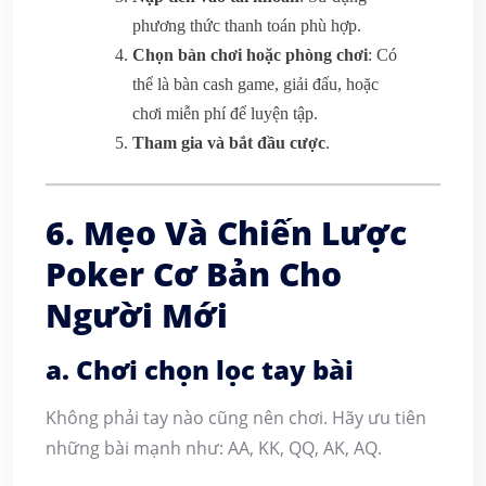
phương thức thanh toán phù hợp.
Chọn bàn chơi hoặc phòng chơi
: Có
thể là bàn cash game, giải đấu, hoặc
chơi miễn phí để luyện tập.
Tham gia và bắt đầu cược
.
6. Mẹo Và Chiến Lược
Poker Cơ Bản Cho
Người Mới
a. Chơi chọn lọc tay bài
Không phải tay nào cũng nên chơi. Hãy ưu tiên
những bài mạnh như: AA, KK, QQ, AK, AQ.