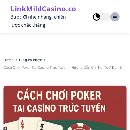
Skip
LinkMildCasino.co
to
content
Bước đi nhẹ nhàng, chiến
lược chắc thắng
>
>
Home
Blog cá cược
Cách Chơi Poker Tại Casino Trực Tuyến – Hướng Dẫn Chi Tiết Từ A Đến Z