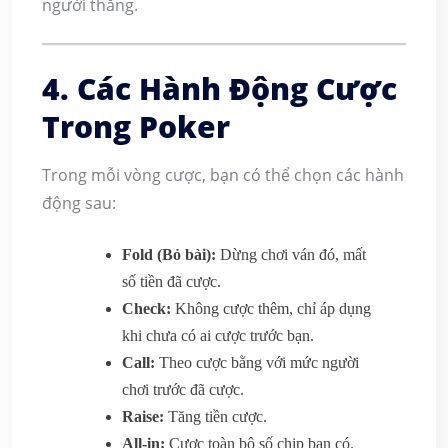
người thắng.
4. Các Hành Động Cược
Trong Poker
Trong mỗi vòng cược, bạn có thể chọn các hành
động sau:
Fold (Bỏ bài):
Dừng chơi ván đó, mất
số tiền đã cược.
Check:
Không cược thêm, chỉ áp dụng
khi chưa có ai cược trước bạn.
Call:
Theo cược bằng với mức người
chơi trước đã cược.
Raise:
Tăng tiền cược.
All-in:
Cược toàn bộ số chip bạn có.