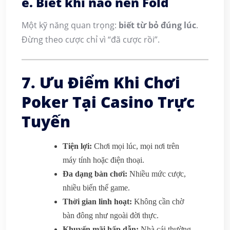
e. Biết khi nào nên Fold
Một kỹ năng quan trọng:
biết từ bỏ đúng lúc
.
Đừng theo cược chỉ vì “đã cược rồi”.
7. Ưu Điểm Khi Chơi
Poker Tại Casino Trực
Tuyến
Tiện lợi:
Chơi mọi lúc, mọi nơi trên
máy tính hoặc điện thoại.
Đa dạng bàn chơi:
Nhiều mức cược,
nhiều biến thể game.
Thời gian linh hoạt:
Không cần chờ
bàn đông như ngoài đời thực.
Khuyến mãi hấp dẫn:
Nhà cái thường