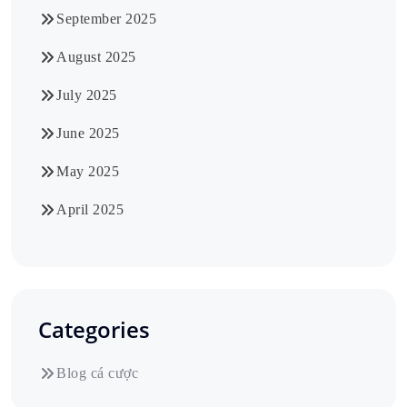
September 2025
August 2025
July 2025
June 2025
May 2025
April 2025
Categories
Blog cá cược