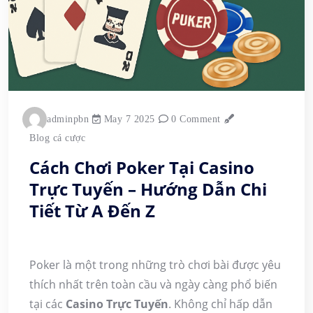
adminpbn
May 7 2025
0 Comment
Blog cá cược
Cách Chơi Poker Tại Casino
Trực Tuyến – Hướng Dẫn Chi
Tiết Từ A Đến Z
Poker là một trong những trò chơi bài được yêu
thích nhất trên toàn cầu và ngày càng phổ biến
tại các
Casino Trực Tuyến
. Không chỉ hấp dẫn