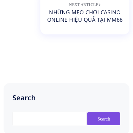
NEXT ARTICLE
NHỮNG MẸO CHƠI CASINO
ONLINE HIỆU QUẢ TẠI MM88
Search
Search