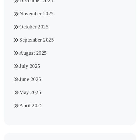
December 2025
November 2025
October 2025
September 2025
August 2025
July 2025
June 2025
May 2025
April 2025