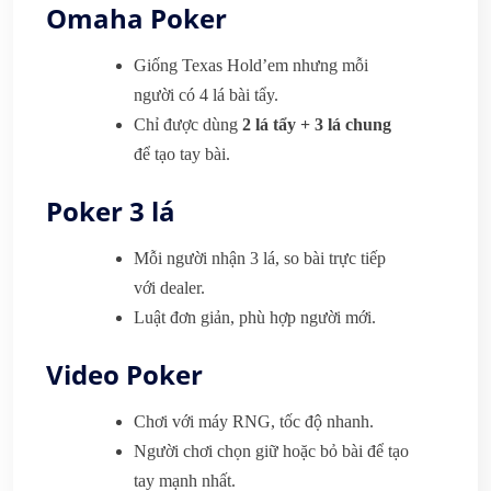
Omaha Poker
Giống Texas Hold’em nhưng mỗi
người có 4 lá bài tẩy.
Chỉ được dùng
2 lá tẩy + 3 lá chung
để tạo tay bài.
Poker 3 lá
Mỗi người nhận 3 lá, so bài trực tiếp
với dealer.
Luật đơn giản, phù hợp người mới.
Video Poker
Chơi với máy RNG, tốc độ nhanh.
Người chơi chọn giữ hoặc bỏ bài để tạo
tay mạnh nhất.