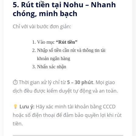
5. Rút tiền tại Nohu – Nhanh
chóng, minh bạch
Chỉ với vài bước đơn giản:
Vào mục
“Rút tiền”
Nhập số tiền cần rút và thông tin tài
khoản ngân hàng
Nhấn xác nhận
⏱ Thời gian xử lý chỉ từ
5 – 30 phút
. Mọi giao
dịch đều được kiểm duyệt tự động và an toàn.
Lưu ý:
Hãy xác minh tài khoản bằng CCCD
hoặc số điện thoại để đảm bảo quyền lợi khi rút
tiền.