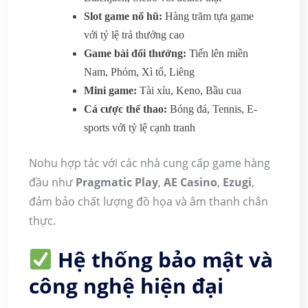
Slot game nổ hũ:
Hàng trăm tựa game
với tỷ lệ trả thưởng cao
Game bài đổi thưởng:
Tiến lên miền
Nam, Phỏm, Xì tố, Liêng
Mini game:
Tài xỉu, Keno, Bầu cua
Cá cược thể thao:
Bóng đá, Tennis, E-
sports với tỷ lệ cạnh tranh
Nohu hợp tác với các nhà cung cấp game hàng
đầu như
Pragmatic Play
,
AE Casino
,
Ezugi
,
đảm bảo chất lượng đồ họa và âm thanh chân
thực.
Hệ thống bảo mật và
công nghệ hiện đại