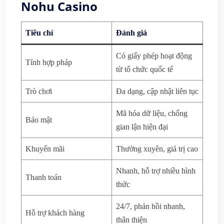
Nohu Casino
Tiêu chí
Đánh giá
Có giấy phép hoạt động
Tính hợp pháp
từ tổ chức quốc tế
Trò chơi
Đa dạng, cập nhật liên tục
Mã hóa dữ liệu, chống
Bảo mật
gian lận hiện đại
Khuyến mãi
Thường xuyên, giá trị cao
Nhanh, hỗ trợ nhiều hình
Thanh toán
thức
24/7, phản hồi nhanh,
Hỗ trợ khách hàng
thân thiện