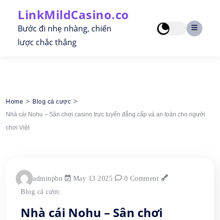
Skip
LinkMildCasino.co
to
content
Bước đi nhẹ nhàng, chiến
lược chắc thắng
>
>
Home
Blog cá cược
Nhà cái Nohu – Sân chơi casino trực tuyến đẳng cấp và an toàn cho người
chơi Việt
adminpbn
May 13 2025
0 Comment
Blog cá cược
Nhà cái Nohu – Sân chơi