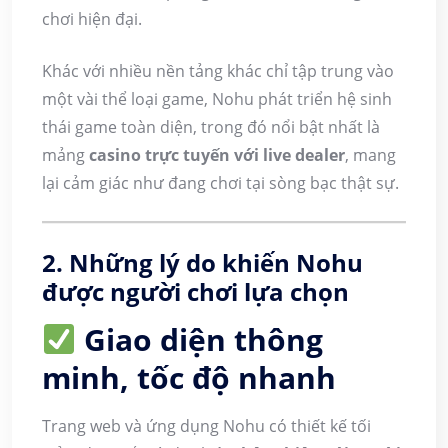
chơi hiện đại.
Khác với nhiều nền tảng khác chỉ tập trung vào
một vài thể loại game, Nohu phát triển hệ sinh
thái game toàn diện, trong đó nổi bật nhất là
mảng
casino trực tuyến với live dealer
, mang
lại cảm giác như đang chơi tại sòng bạc thật sự.
2. Những lý do khiến Nohu
được người chơi lựa chọn
Giao diện thông
minh, tốc độ nhanh
Trang web và ứng dụng Nohu có thiết kế tối