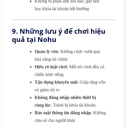
Không bị phản ánh lừa đảo, giữ tiền
hay khóa tài khoản bất thường
9. Những lưu ý để chơi hiệu
quả tại Nohu
Quản lý vốn
: Không cược vượt quá
khả năng tài chính
Hiểu rõ luật chơi
: Mỗi trò chơi đều có
chiến lược riêng
Tận dụng khuyến mãi
: Giúp tăng vốn
và giảm rủi ro
Không đăng nhập nhiều thiết bị
cùng lúc
: Tránh bị khóa tài khoản
Bảo mật thông tin đăng nhập
: Không
chia sẻ cho người khác