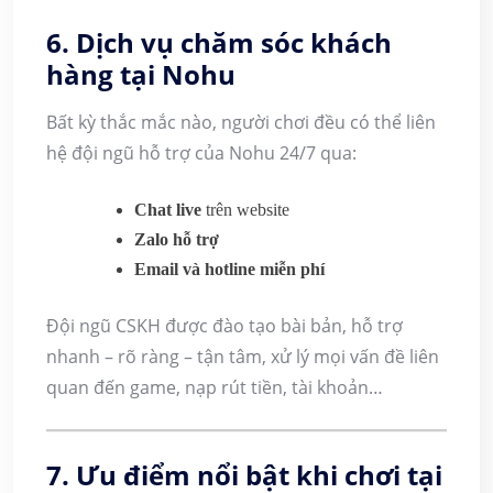
6. Dịch vụ chăm sóc khách
hàng tại Nohu
Bất kỳ thắc mắc nào, người chơi đều có thể liên
hệ đội ngũ hỗ trợ của Nohu 24/7 qua:
Chat live
trên website
Zalo hỗ trợ
Email và hotline miễn phí
Đội ngũ CSKH được đào tạo bài bản, hỗ trợ
nhanh – rõ ràng – tận tâm, xử lý mọi vấn đề liên
quan đến game, nạp rút tiền, tài khoản…
7. Ưu điểm nổi bật khi chơi tại