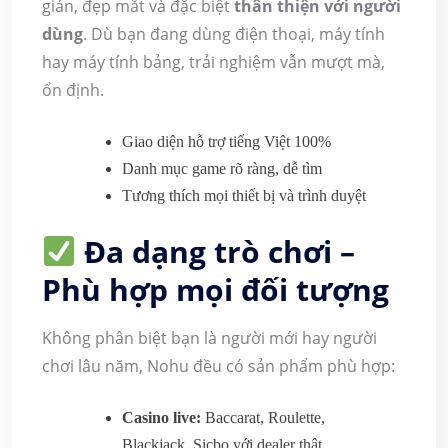
giản, đẹp mắt và đặc biệt
thân thiện với người
dùng
. Dù bạn đang dùng điện thoại, máy tính
hay máy tính bảng, trải nghiệm vẫn mượt mà,
ổn định.
Giao diện hỗ trợ tiếng Việt 100%
Danh mục game rõ ràng, dễ tìm
Tương thích mọi thiết bị và trình duyệt
Đa dạng trò chơi –
Phù hợp mọi đối tượng
Không phân biệt bạn là người mới hay người
chơi lâu năm, Nohu đều có sản phẩm phù hợp:
Casino live:
Baccarat, Roulette,
Blackjack, Sicbo với dealer thật