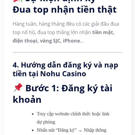
Đua top nhận tiền thật
Hàng tuần, hàng tháng đều có các giải đấu đua
top nổ hũ, đua top thắng lớn nhận
tiền mặt,
điện thoại, vàng SJC, iPhone
…
4. Hướng dẫn đăng ký và nạp
tiền tại Nohu Casino
Bước 1: Đăng ký tài
khoản
Truy cập website chính thức hoặc link
dự phòng
Nhấn nút “Đăng ký” → Nhập thông