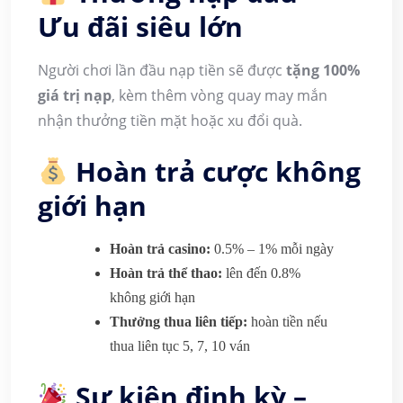
Ưu đãi siêu lớn
Người chơi lần đầu nạp tiền sẽ được
tặng 100%
giá trị nạp
, kèm thêm vòng quay may mắn
nhận thưởng tiền mặt hoặc xu đổi quà.
Hoàn trả cược không
giới hạn
Hoàn trả casino:
0.5% – 1% mỗi ngày
Hoàn trả thể thao:
lên đến 0.8%
không giới hạn
Thưởng thua liên tiếp:
hoàn tiền nếu
thua liên tục 5, 7, 10 ván
Sự kiện định kỳ –